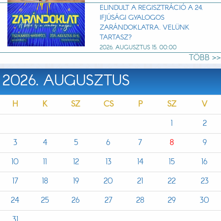
ELINDULT A REGISZTRÁCIÓ A 24.
IFJÚSÁGI GYALOGOS
ZARÁNDOKLATRA. VELÜNK
TARTASZ?
2026. AUGUSZTUS 15. 00:00
TÖBB >>
2026. AUGUSZTUS
H
K
SZ
CS
P
SZ
V
1
2
3
4
5
6
7
8
9
10
11
12
13
14
15
16
17
18
19
20
21
22
23
24
25
26
27
28
29
30
31