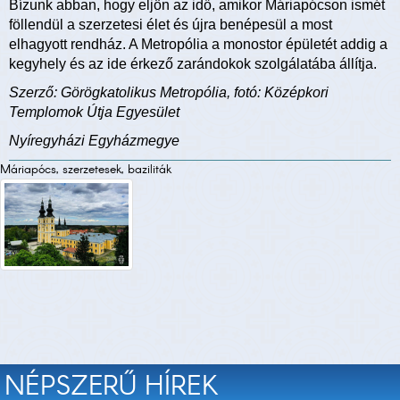
Bízunk abban, hogy eljön az idő, amikor Máriapócson ismét
föllendül a szerzetesi élet és újra benépesül a most
elhagyott rendház. A Metropólia a monostor épületét addig a
kegyhely és az ide érkező zarándokok szolgálatába állítja.
Szerző: Görögkatolikus Metropólia, fotó: Középkori
Templomok Útja Egyesület
Nyíregyházi Egyházmegye
Máriapócs, szerzetesek, baziliták
NÉPSZERŰ HÍREK