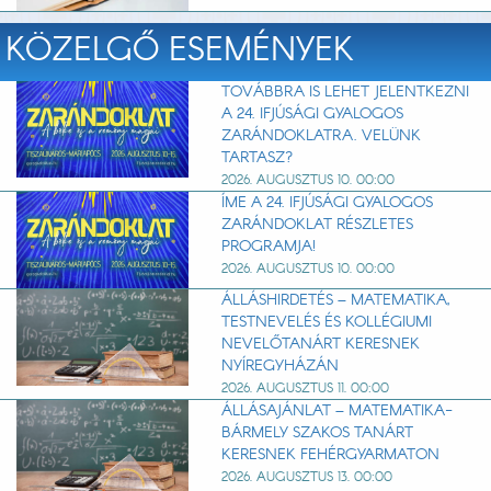
KÖZELGŐ ESEMÉNYEK
TOVÁBBRA IS LEHET JELENTKEZNI
A 24. IFJÚSÁGI GYALOGOS
ZARÁNDOKLATRA. VELÜNK
TARTASZ?
2026. AUGUSZTUS 10. 00:00
ÍME A 24. IFJÚSÁGI GYALOGOS
ZARÁNDOKLAT RÉSZLETES
PROGRAMJA!
2026. AUGUSZTUS 10. 00:00
ÁLLÁSHIRDETÉS – MATEMATIKA,
TESTNEVELÉS ÉS KOLLÉGIUMI
NEVELŐTANÁRT KERESNEK
NYÍREGYHÁZÁN
2026. AUGUSZTUS 11. 00:00
ÁLLÁSAJÁNLAT – MATEMATIKA-
BÁRMELY SZAKOS TANÁRT
KERESNEK FEHÉRGYARMATON
2026. AUGUSZTUS 13. 00:00