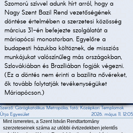
Szomorú szívvel adunk hírt arról, hogy a
Nagy Szent Bazil Rend vezetőségének
döntése értelmében a szerzetesi közösség
március 31-én befejezte szolgálatát a
máriapócsi monostorban. Egyelőre a
budapesti házukba költöznek, de missziós
munkájukat valószínűleg más országokban,
Szlovákiában és Brazíliában fogják végezni.
(Ez a döntés nem érinti a bazilita nővéreket,
ők tovább folytatják tevékenységüket
Máriapócson.)
Szerző: Görögkatolikus Metropólia, fotó: Középkori Templomok
Útja Egyesület
2026. május 11. 12:05
Mint ismeretes, a Szent István Rendtartomány
szerzeteseinek száma az utóbbi évtizedekben jelentős