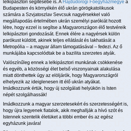
lelkipásztori segítésébe is. A
Hajdúdorogi Főegyházmegye
a
Budapesten és környékén élő ukrán görögkatolikusok
számára a Szvjatoszlav Sevcsuk nagyérsekkel való
megállapodás értelmében ukrán személyi parókiát hozott
létre, hogy ezzel is segítse a Magyarországon élő testvéreik
lelkipásztori gondozását. Ennek élére a nagyérsek külön
parókust küldött, akinek teljes ellátását és lakhatását a
Metropólia – a magyar állam támogatásával – fedezi. Az ő
munkájába kapcsolódtak be a bazilita szerzetes atyák.
Valószínűleg ennek a lelkipásztori munkának csökkenése
és egyéb, a közösségi élet belső viszonyainak alakulása
miatt dönthettek úgy az elöljárók, hogy Magyarországról
elhelyezik az ideiglenesen itt élő ukrán atyákat.
Imádkozzunk értük, hogy új szolgálati helyükön is Isten
népét szolgálhassák!
Imádkozzunk a magyar szerzetesekért és szerzetességért is,
hogy újra legyenek fiatalok, akik meghallják a hívó szót és
Istennek szentelik életüket a többi ember és az egész
egyházunk javára!