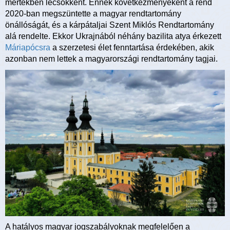
mértékben lecsökkent. Ennek következményeként a rend
2020-ban megszüntette a magyar rendtartomány
önállóságát, és a kárpátaljai Szent Miklós Rendtartomány
alá rendelte. Ekkor Ukrajnából néhány bazilita atya érkezett
Máriapócsra
a szerzetesi élet fenntartása érdekében, akik
azonban nem lettek a magyarországi rendtartomány tagjai.
A hatályos magyar jogszabályoknak megfelelően a