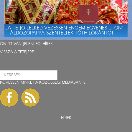
„A TE JÓ LELKED VEZESSEN ENGEM EGYENES ÚTON”
– ÁLDOZÓPAPPÁ SZENTELTÉK TÓTH LÓRÁNTOT
ÖN ITT VAN JELENLEG:
HÍREK
VISSZA A TETEJÉRE
KÖVESSEN MINKET A KÖZÖSSÉGI MÉDIÁBAN IS:
HÍREK