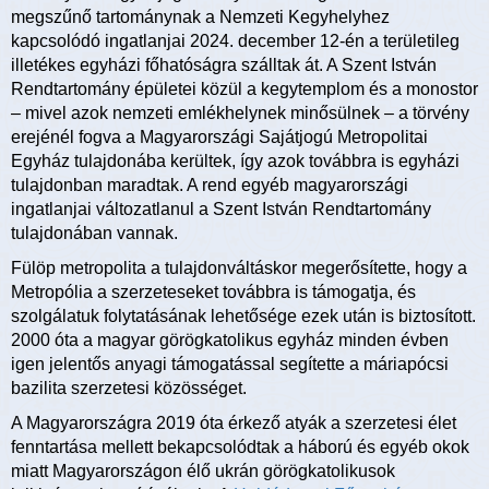
megszűnő tartománynak a Nemzeti Kegyhelyhez
kapcsolódó ingatlanjai 2024. december 12-én a területileg
illetékes egyházi főhatóságra szálltak át. A Szent István
Rendtartomány épületei közül a kegytemplom és a monostor
– mivel azok nemzeti emlékhelynek minősülnek – a törvény
erejénél fogva a Magyarországi Sajátjogú Metropolitai
Egyház tulajdonába kerültek, így azok továbbra is egyházi
tulajdonban maradtak. A rend egyéb magyarországi
ingatlanjai változatlanul a Szent István Rendtartomány
tulajdonában vannak.
Fülöp metropolita a tulajdonváltáskor megerősítette, hogy a
Metropólia a szerzeteseket továbbra is támogatja, és
szolgálatuk folytatásának lehetősége ezek után is biztosított.
2000 óta a magyar görögkatolikus egyház minden évben
igen jelentős anyagi támogatással segítette a máriapócsi
bazilita szerzetesi közösséget.
A Magyarországra 2019 óta érkező atyák a szerzetesi élet
fenntartása mellett bekapcsolódtak a háború és egyéb okok
miatt Magyarországon élő ukrán görögkatolikusok