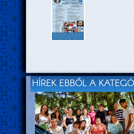
HÍREK EBBŐL A KATEG