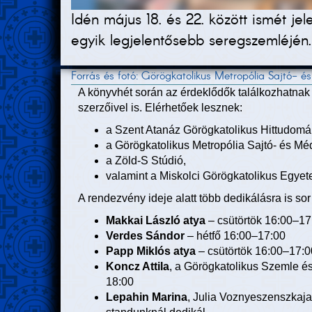
Idén május 18. és 22. között ismét j
egyik legjelentősebb seregszemléjén.
Forrás és fotó: Görögkatolikus Metropólia Sajtó- 
A könyvhét során az érdeklődők találkozhatnak
szerzőivel is. Elérhetőek lesznek:
a Szent Atanáz Görögkatolikus Hittudomá
a Görögkatolikus Metropólia Sajtó- és Mé
a Zöld-S Stúdió,
valamint a Miskolci Görögkatolikus Egyet
A rendezvény ideje alatt több dedikálásra is sor
Makkai László atya
– csütörtök 16:00–17
Verdes Sándor
– hétfő 16:00–17:00
Papp Miklós atya
– csütörtök 16:00–17:0
Koncz Attila
, a Görögkatolikus Szemle é
18:00
Lepahin Marina
, Julia Voznyeszenszkaja