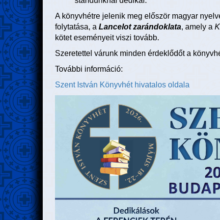
standunknál dedikál.
A könyvhétre jelenik meg először magyar nyel
folytatása, a
Lancelot zarándoklata
, amely a
K
kötet eseményeit viszi tovább.
Szeretettel várunk minden érdeklődőt a könyvh
További információ:
Szent István Könyvhét hivatalos oldala