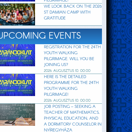
PILGRIMAGE!
WE LOOK BACK ON THE 2026
ST DAMIAN CAMP WITH
GRATITUDE
UPCOMING EVENTS
REGISTRATION FOR THE 24TH
YOUTH WALKING
PILGRIMAGE. WILL YOU BE
JOINING US?
2026. AUGUSZTUS 10. 00:00
HERE IS THE DETAILED
PROGRAMME FOR THE 24TH
YOUTH WALKING
PILGRIMAGE!
2026. AUGUSZTUS 10. 00:00
JOB POSTING – SEEKING A
TEACHER OF MATHEMATICS,
PHYSICAL EDUCATION, AND
A DORMITORY COUNSELOR IN
NYÍREGYHÁZA