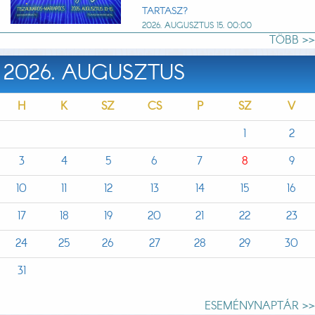
TARTASZ?
2026. AUGUSZTUS 15. 00:00
TÖBB >>
2026. AUGUSZTUS
H
K
SZ
CS
P
SZ
V
1
2
3
4
5
6
7
8
9
10
11
12
13
14
15
16
17
18
19
20
21
22
23
24
25
26
27
28
29
30
31
ESEMÉNYNAPTÁR >>