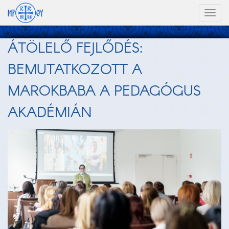
Toggl
naviga
ÁTÖLELŐ FEJLŐDÉS:
BEMUTATKOZOTT A
MAROKBABA A PEDAGÓGUS
AKADÉMIÁN