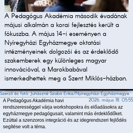
A Pedagógus Akadémia második évadának
májusi alkalmán a korai fejlesztés került a
fókuszba. A május 14-i eseményen a
Nyíregyházi Egyházmegye oktatási
intézményeinek dolgozói és az érdeklődő
szakemberek egy különleges magyar
innovációval, a Marokbabával
ismerkedhettek meg a Szent Miklós-házban.
Szerző és fotó: Juhászné Szabó Erika/Nyíregyházi Egyházmegye
2026. május 18. 05:55
A Pedagógus Akadémia havi
rendszerességgel várja workshopokra és előadásokra az
egyházmegye pedagógusait, valamint más érdeklődőket.
Ezúttal a szenzoros integráció és az idegrendszeri fejlődés
segítése volt a téma.