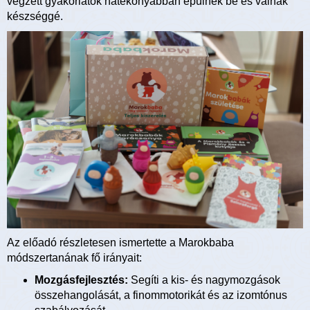
végzett gyakorlatok hatékonyabban épülnek be és válnak
készséggé.
Az előadó részletesen ismertette a Marokbaba
módszertanának fő irányait:
Mozgásfejlesztés:
Segíti a kis- és nagymozgások
összehangolását, a finommotorikát és az izomtónus