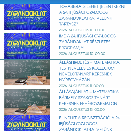
TOVÁBBRA IS LEHET JELENTKEZNI
A 24. IFJÚSÁGI GYALOGOS
ZARÁNDOKLATRA. VELÜNK
TARTASZ?
2026. AUGUSZTUS 10. 00:00
ÍME A 24. IFJÚSÁGI GYALOGOS
ZARÁNDOKLAT RÉSZLETES
PROGRAMJA!
2026. AUGUSZTUS 10. 00:00
ÁLLÁSHIRDETÉS – MATEMATIKA,
TESTNEVELÉS ÉS KOLLÉGIUMI
NEVELŐTANÁRT KERESNEK
NYÍREGYHÁZÁN
2026. AUGUSZTUS 11. 00:00
ÁLLÁSAJÁNLAT – MATEMATIKA-
BÁRMELY SZAKOS TANÁRT
KERESNEK FEHÉRGYARMATON
2026. AUGUSZTUS 13. 00:00
ELINDULT A REGISZTRÁCIÓ A 24.
IFJÚSÁGI GYALOGOS
ZARÁNDOKLATRA. VELÜNK