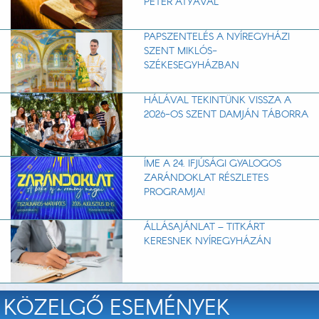
PÉTER ATYÁVAL
PAPSZENTELÉS A NYÍREGYHÁZI
SZENT MIKLÓS-
SZÉKESEGYHÁZBAN
HÁLÁVAL TEKINTÜNK VISSZA A
2026-OS SZENT DAMJÁN TÁBORRA
ÍME A 24. IFJÚSÁGI GYALOGOS
ZARÁNDOKLAT RÉSZLETES
PROGRAMJA!
ÁLLÁSAJÁNLAT – TITKÁRT
KERESNEK NYÍREGYHÁZÁN
KÖZELGŐ ESEMÉNYEK