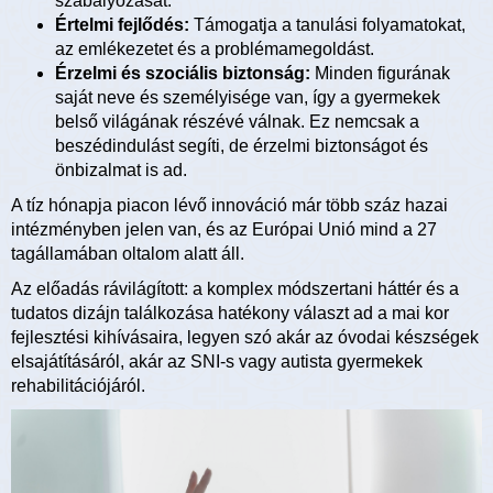
szabályozását.
Értelmi fejlődés:
Támogatja a tanulási folyamatokat,
az emlékezetet és a problémamegoldást.
Érzelmi és szociális biztonság:
Minden figurának
saját neve és személyisége van, így a gyermekek
belső világának részévé válnak. Ez nemcsak a
beszédindulást segíti, de érzelmi biztonságot és
önbizalmat is ad.
A tíz hónapja piacon lévő innováció már több száz hazai
intézményben jelen van, és az Európai Unió mind a 27
tagállamában oltalom alatt áll.
Az előadás rávilágított: a komplex módszertani háttér és a
tudatos dizájn találkozása hatékony választ ad a mai kor
fejlesztési kihívásaira, legyen szó akár az óvodai készségek
elsajátításáról, akár az SNI-s vagy autista gyermekek
rehabilitációjáról.