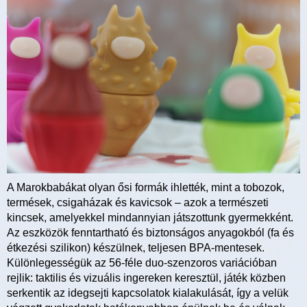
A Marokbabákat olyan ősi formák ihlették, mint a tobozok,
termések, csigaházak és kavicsok – azok a természeti
kincsek, amelyekkel mindannyian játszottunk gyermekként.
Az eszközök fenntartható és biztonságos anyagokból (fa és
étkezési szilikon) készülnek, teljesen BPA-mentesek.
Különlegességük az 56-féle duo-szenzoros variációban
rejlik: taktilis és vizuális ingereken keresztül, játék közben
serkentik az idegsejti kapcsolatok kialakulását, így a velük