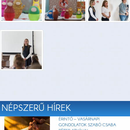
NÉPSZERŰ HÍREK
ÉRINTŐ – VASÁRNAPI
GONDOLATOK SZABÓ CSABA