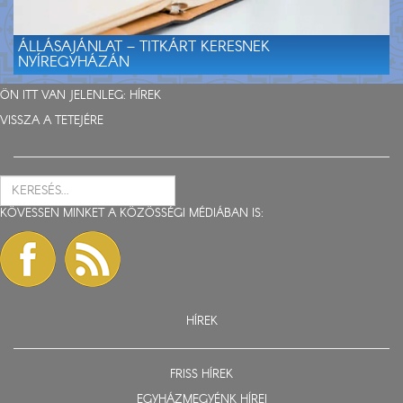
ÁLLÁSAJÁNLAT – TITKÁRT KERESNEK
NYÍREGYHÁZÁN
ÖN ITT VAN JELENLEG:
HÍREK
VISSZA A TETEJÉRE
KÖVESSEN MINKET A KÖZÖSSÉGI MÉDIÁBAN IS:
HÍREK
FRISS HÍREK
EGYHÁZMEGYÉNK HÍREI