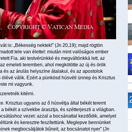
át is: „Békesség nektek!” (Jn 20,19); majd rögtön
támadott tele van élettel: miután mint valóságos ember
retett Fia, aki testvérünkké és megváltónkká lett, az
az emeleti teremben, ahol megkötötte az új és örök
a és az árulás helyszíne átalakul, és az apostolok
ölévé válik. Ezért a pünkösd húsvéti ünnep és Krisztus
este mi vagyunk.
zeretnék kitérni.
ke
. Krisztus ugyanis az ő húsvétja által békét teremt
 a békét a szívekbe árasztja, és szétterjeszti a világban.
sátáshoz vezet: azzal a bocsánattal kezdődik, amelyet
ítéltünk és keresztre feszítettünk. Meglepve bennünket
kinek megbocsátjátok bűneit, az bocsánatot nyer” (Jn