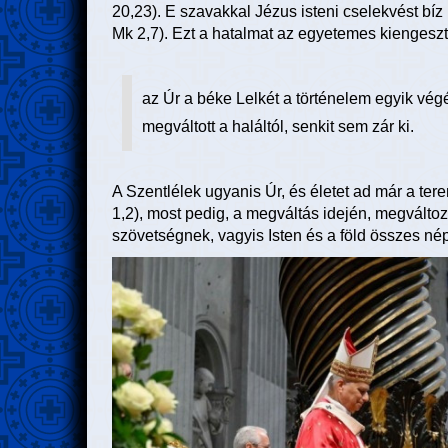
20,23). E szavakkal Jézus isteni cselekvést bíz
Mk 2,7). Ezt a hatalmat az egyetemes kiengesz
az Úr a béke Lelkét a történelem egyik végé
megváltott a haláltól, senkit sem zár ki.
A Szentlélek ugyanis Úr, és életet ad már a terem
1,2), most pedig, a megváltás idején, megváltoz
szövetségnek, vagyis Isten és a föld összes né