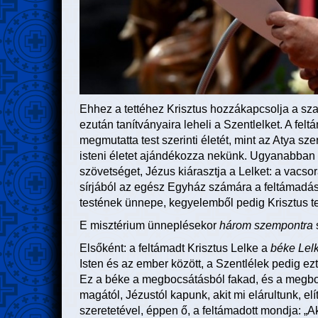
Ehhez a tettéhez Krisztus hozzákapcsolja a szav
ezután tanítványaira leheli a Szentlelket. A fel
megmutatta test szerinti életét, mint az Atya sze
isteni életet ajándékozza nekünk. Ugyanabban 
szövetséget, Jézus kiárasztja a Lelket: a vacsor
sírjából az egész Egyház számára a feltámadás 
testének ünnepe, kegyelemből pedig Krisztus t
E misztérium ünneplésekor
három szempontra
s
Elsőként: a feltámadt Krisztus Lelke a
béke Lel
Isten és az ember között, a Szentlélek pedig ezt
Ez a béke a megbocsátásból fakad, és a megboc
magától, Jézustól kapunk, akit mi elárultunk, el
szeretetével, éppen ő, a feltámadott mondja: „A