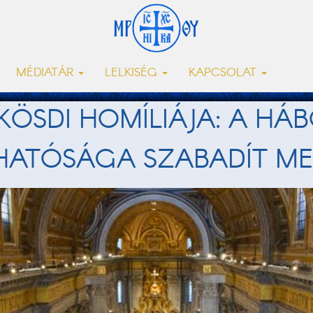
MÉDIATÁR
LELKISÉG
KAPCSOLAT
NKÖSDI HOMÍLIÁJA: A HÁ
HATÓSÁGA SZABADÍT M