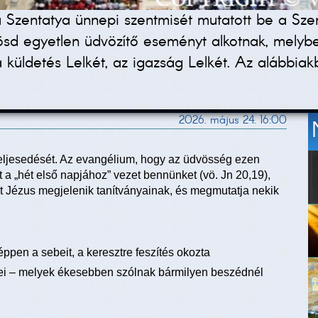
Szentatya ünnepi szentmisét mutatott be a Sze
sd egyetlen üdvözítő eseményt alkotnak, melyben
küldetés Lelkét, az igazság Lelkét. Az alábbiak
2026. május 24. 16:00
teljesedését. Az evangélium, hogy az üdvösség ezen
 „hét első napjához” vezet bennünket (vö. Jn 20,19),
t Jézus megjelenik tanítványainak, és megmutatja nekik
éppen a sebeit, a keresztre feszítés okozta
ei – melyek ékesebben szólnak bármilyen beszédnél