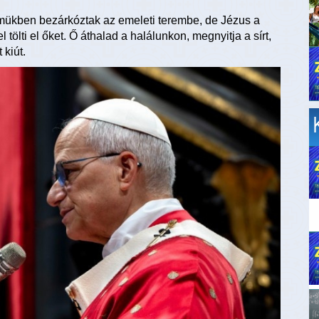
lelmükben bezárkóztak az emeleti terembe, de Jézus a
 tölti el őket. Ő áthalad a halálunkon, megnyitja a sírt,
 kiút.