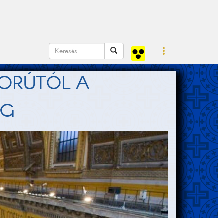
BORÚTÓL A
EG