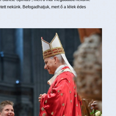
ett nekünk. Befogadhatjuk, mert ő a lélek édes