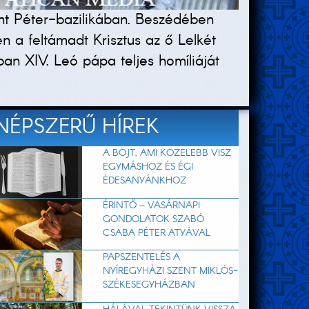
nt Péter-bazilikában. Beszédében
 a feltámadt Krisztus az ő Lelkét
ban XIV. Leó pápa teljes homíliáját
NÉPSZERŰ HÍREK
A BÖJT, AMI KÖZELEBB VISZ
EGYMÁSHOZ ÉS ÉGI
ÉDESANYÁNKHOZ
ÉRINTŐ – VASÁRNAPI
GONDOLATOK SZABÓ
CSABA PÉTER ATYÁVAL
PAPSZENTELÉS A
NYÍREGYHÁZI SZENT MIKLÓS-
SZÉKESEGYHÁZBAN