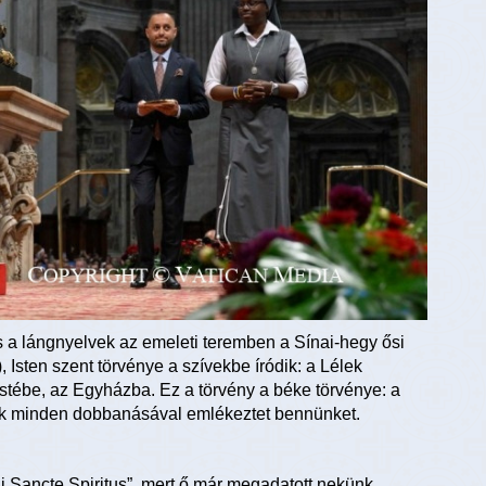
s a lángnyelvek az emeleti teremben a Sínai-hegy ősi
), Isten szent törvénye a szívekbe íródik: a Lélek
estébe, az Egyházba. Ez a törvény a béke törvénye: a
ünk minden dobbanásával emlékeztet bennünket.
 Sancte Spiritus”, mert ő már megadatott nekünk.