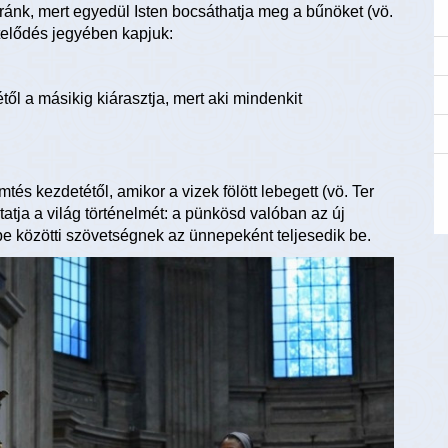
 ránk, mert egyedül Isten bocsáthatja meg a bűnöket (vö.
telődés jegyében kapjuk:
től a másikig kiárasztja, mert aki mindenkit
tés kezdetétől, amikor a vizek fölött lebegett (vö. Ter
tatja a világ történelmét: a pünkösd valóban az új
pe közötti szövetségnek az ünnepeként teljesedik be.