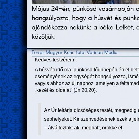
Május 24-én, pünkösd vasárnapján a 
hangsúlyozta, hogy a húsvét és pünkö
ajándékozza nekünk: a béke Lelkét, a 
közöljük.
Forrás:Magyar Kurír, fotó: Vatican Media
Kedves testvéreim!
A húsvéti idő ma, pünkösd főünnepén éri el be
eseményének az egységét hangsúlyozza, ismét a
vagyis ahhoz az új naphoz, amelyen a feltámad
„kezét és oldalát” (Jn 20,20).
Az Úr feltárja dicsőséges testét, mégpedig 
sebhelyeket. Kínszenvedésének ezek a jel
– átváltoztak: aki meghalt, örökké él.