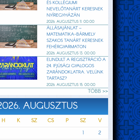
ÉS KOLLÉGIUMI
NEVELŐTANÁRT KERESNEK
NYÍREGYHÁZÁN
2026. AUGUSZTUS 11. 00:00
ÁLLÁSAJÁNLAT –
MATEMATIKA-BÁRMELY
SZAKOS TANÁRT KERESNEK
FEHÉRGYARMATON
2026. AUGUSZTUS 13. 00:00
ELINDULT A REGISZTRÁCIÓ A
24. IFJÚSÁGI GYALOGOS
ZARÁNDOKLATRA. VELÜNK
TARTASZ?
2026. AUGUSZTUS 15. 00:00
TÖBB >>
2026. AUGUSZTUS
H
K
SZ
CS
P
SZ
V
1
2