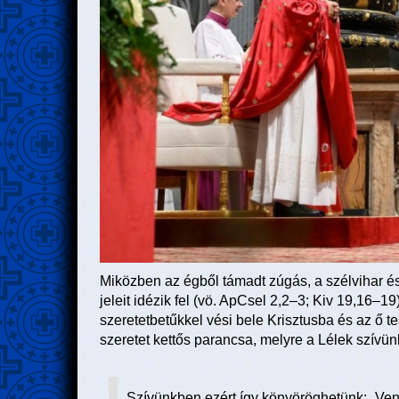
Miközben az égből támadt zúgás, a szélvihar é
jeleit idézik fel (vö. ApCsel 2,2–3; Kiv 19,16–19
szeretetbetűkkel vési bele Krisztusba és az ő t
szeretet kettős parancsa, melyre a Lélek szív
Szívünkben ezért így könyöröghetünk: „Veni