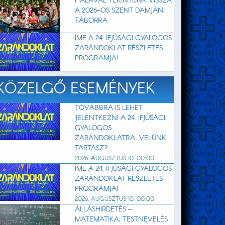
HÁLÁVAL TEKINTÜNK VISSZA
A 2026-OS SZENT DAMJÁN
TÁBORRA
ÍME A 24. IFJÚSÁGI GYALOGOS
ZARÁNDOKLAT RÉSZLETES
PROGRAMJA!
KÖZELGŐ ESEMÉNYEK
TOVÁBBRA IS LEHET
JELENTKEZNI A 24. IFJÚSÁGI
GYALOGOS
ZARÁNDOKLATRA. VELÜNK
TARTASZ?
2026. AUGUSZTUS 10. 00:00
ÍME A 24. IFJÚSÁGI GYALOGOS
ZARÁNDOKLAT RÉSZLETES
PROGRAMJA!
2026. AUGUSZTUS 10. 00:00
ÁLLÁSHIRDETÉS –
MATEMATIKA, TESTNEVELÉS