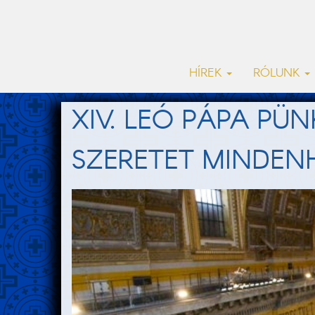
HÍREK
RÓLUNK
XIV. LEÓ PÁPA PÜ
SZERETET MINDEN