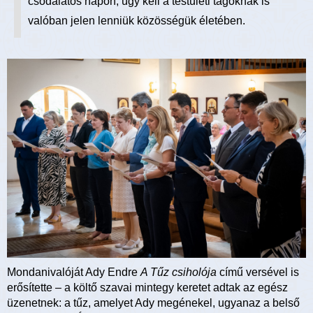
csodálatos napon, úgy kell a testületi tagoknak is
valóban jelen lenniük közösségük életében.
Mondanivalóját Ady Endre
A Tűz csiholója
című versével is
erősítette – a költő szavai mintegy keretet adtak az egész
üzenetnek: a tűz, amelyet Ady megénekel, ugyanaz a belső