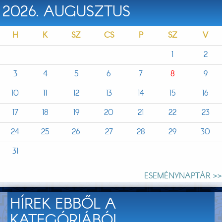
2026. AUGUSZTUS
H
K
SZ
CS
P
SZ
V
1
2
3
4
5
6
7
8
9
10
11
12
13
14
15
16
17
18
19
20
21
22
23
24
25
26
27
28
29
30
31
ESEMÉNYNAPTÁR >>
HÍREK EBBŐL A
KATEGÓRIÁBÓL