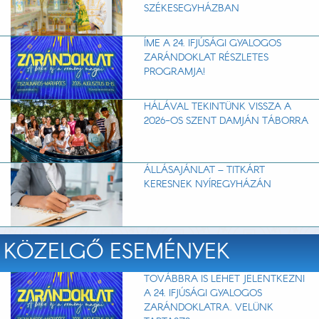
SZÉKESEGYHÁZBAN
ÍME A 24. IFJÚSÁGI GYALOGOS
ZARÁNDOKLAT RÉSZLETES
PROGRAMJA!
HÁLÁVAL TEKINTÜNK VISSZA A
2026-OS SZENT DAMJÁN TÁBORRA
ÁLLÁSAJÁNLAT – TITKÁRT
KERESNEK NYÍREGYHÁZÁN
KÖZELGŐ ESEMÉNYEK
TOVÁBBRA IS LEHET JELENTKEZNI
A 24. IFJÚSÁGI GYALOGOS
ZARÁNDOKLATRA. VELÜNK