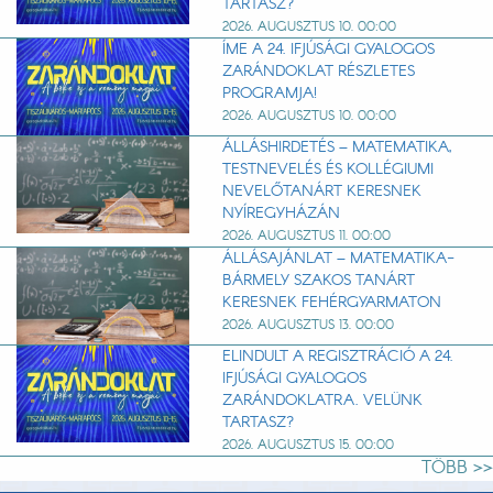
TARTASZ?
2026. AUGUSZTUS 10. 00:00
ÍME A 24. IFJÚSÁGI GYALOGOS
ZARÁNDOKLAT RÉSZLETES
PROGRAMJA!
2026. AUGUSZTUS 10. 00:00
ÁLLÁSHIRDETÉS – MATEMATIKA,
TESTNEVELÉS ÉS KOLLÉGIUMI
NEVELŐTANÁRT KERESNEK
NYÍREGYHÁZÁN
2026. AUGUSZTUS 11. 00:00
ÁLLÁSAJÁNLAT – MATEMATIKA-
BÁRMELY SZAKOS TANÁRT
KERESNEK FEHÉRGYARMATON
2026. AUGUSZTUS 13. 00:00
ELINDULT A REGISZTRÁCIÓ A 24.
IFJÚSÁGI GYALOGOS
ZARÁNDOKLATRA. VELÜNK
TARTASZ?
2026. AUGUSZTUS 15. 00:00
TÖBB >>