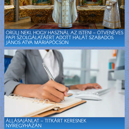
ÖRÜLJ NEKI, HOGY HASZNÁL AZ ISTEN! – ÖTVENÉVES
PAPI SZOLGÁLATÁÉRT ADOTT HÁLÁT SZABADOS
JÁNOS ATYA MÁRIAPÓCSON
ÁLLÁSAJÁNLAT – TITKÁRT KERESNEK
NYÍREGYHÁZÁN