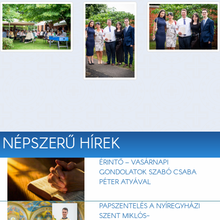
NÉPSZERŰ HÍREK
ÉRINTŐ – VASÁRNAPI
GONDOLATOK SZABÓ CSABA
PÉTER ATYÁVAL
PAPSZENTELÉS A NYÍREGYHÁZI
SZENT MIKLÓS-