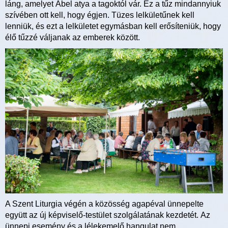
láng, amelyet Ábel atya a tagoktól vár. Ez a tűz mindannyiuk
szívében ott kell, hogy égjen. Tüzes lelkületűnek kell
lenniük, és ezt a lelkületet egymásban kell erősíteniük, hogy
élő tűzzé váljanak az emberek között.
A Szent Liturgia végén a közösség agapéval ünnepelte
együtt az új képviselő-testület szolgálatának kezdetét. Az
ünnepi esemény és a lélekemelő hangulat nem