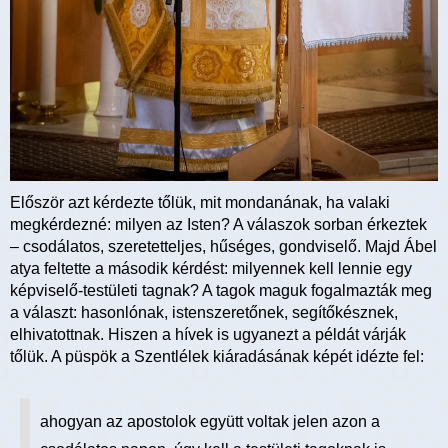
Először azt kérdezte tőlük, mit mondanának, ha valaki
megkérdezné: milyen az Isten? A válaszok sorban érkeztek
– csodálatos, szeretetteljes, hűséges, gondviselő. Majd Ábel
atya feltette a második kérdést: milyennek kell lennie egy
képviselő-testületi tagnak? A tagok maguk fogalmazták meg
a választ: hasonlónak, istenszeretőnek, segítőkésznek,
elhivatottnak. Hiszen a hívek is ugyanezt a példát várják
tőlük. A püspök a Szentlélek kiáradásának képét idézte fel:
ahogyan az apostolok együtt voltak jelen azon a