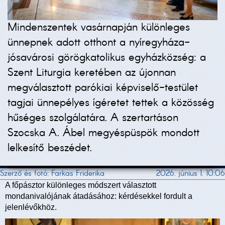
Mindenszentek vasárnapján különleges
ünnepnek adott otthont a nyíregyháza-
jósavárosi görögkatolikus egyházközség: a
Szent Liturgia keretében az újonnan
megválasztott parókiai képviselő-testület
tagjai ünnepélyes ígéretet tettek a közösség
hűséges szolgálatára. A szertartáson
Szocska A. Ábel megyéspüspök mondott
lelkesítő beszédet.
Szerző és fotó: Farkas Friderika
2026. június 1. 10:06
A főpásztor különleges módszert választott
mondanivalójának átadásához: kérdésekkel fordult a
jelenlévőkhöz.