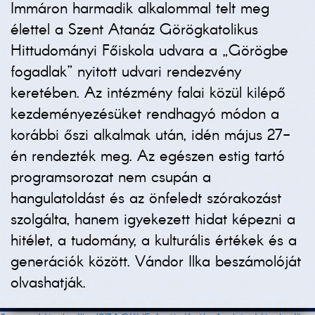
Immáron harmadik alkalommal telt meg
élettel a Szent Atanáz Görögkatolikus
Hittudományi Főiskola udvara a „Görögbe
fogadlak” nyitott udvari rendezvény
keretében. Az intézmény falai közül kilépő
kezdeményezésüket rendhagyó módon a
korábbi őszi alkalmak után, idén május 27-
én rendezték meg. Az egészen estig tartó
programsorozat nem csupán a
hangulatoldást és az önfeledt szórakozást
szolgálta, hanem igyekezett hidat képezni a
hitélet, a tudomány, a kulturális értékek és a
generációk között. Vándor Ilka beszámolóját
olvashatják.