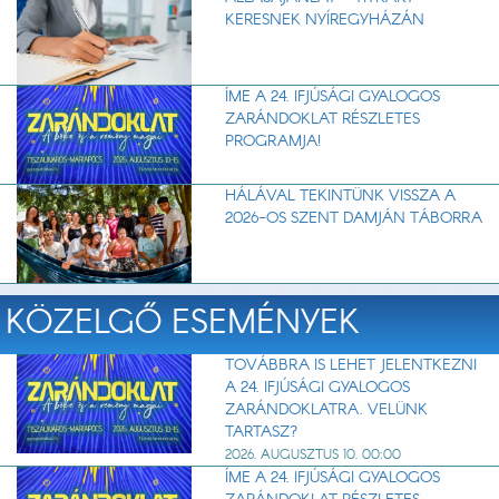
KERESNEK NYÍREGYHÁZÁN
ÍME A 24. IFJÚSÁGI GYALOGOS
ZARÁNDOKLAT RÉSZLETES
PROGRAMJA!
HÁLÁVAL TEKINTÜNK VISSZA A
2026-OS SZENT DAMJÁN TÁBORRA
KÖZELGŐ ESEMÉNYEK
TOVÁBBRA IS LEHET JELENTKEZNI
A 24. IFJÚSÁGI GYALOGOS
ZARÁNDOKLATRA. VELÜNK
TARTASZ?
2026. AUGUSZTUS 10. 00:00
ÍME A 24. IFJÚSÁGI GYALOGOS