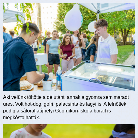
Aki velünk töltötte a délutánt, annak a gyomra sem maradt
üres. Volt hot-dog, gofri, palacsinta és fagyi is. A felnőttek
pedig a sátoraljaújhelyi Georgikon-iskola borait is
megkóstolhatták.