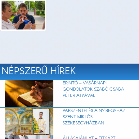
NÉPSZERŰ HÍREK
ÉRINTŐ – VASÁRNAPI
GONDOLATOK SZABÓ CSABA
PÉTER ATYÁVAL
PAPSZENTELÉS A NYÍREGYHÁZI
SZENT MIKLÓS-
SZÉKESEGYHÁZBAN
ÁLLÁSAJÁNLAT – TITKÁRT