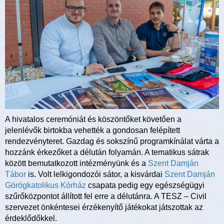
A hivatalos ceremóniát és köszöntőket követően a
jelenlévők birtokba vehették a gondosan felépített
rendezvényteret. Gazdag és sokszínű programkínálat várta a
hozzánk érkezőket a délután folyamán. A tematikus sátrak
között bemutatkozott intézményünk és a
Szent Damján
Tábor
is. Volt lelkigondozói sátor, a kisvárdai
Szent Damján
Görögkatolikus Kórház
csapata pedig egy egészségügyi
szűrőközpontot állított fel erre a délutánra. A TESZ – Civil
szervezet önkéntesei érzékenyítő játékokat játszottak az
érdeklődőkkel.