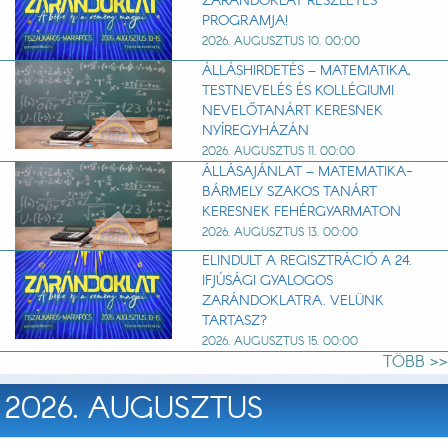
ZARÁNDOKLAT RÉSZLETES
PROGRAMJA!
2026. AUGUSZTUS 10. 00:00
ÁLLÁSHIRDETÉS – MATEMATIKA,
TESTNEVELÉS ÉS KOLLÉGIUMI
NEVELŐTANÁRT KERESNEK
NYÍREGYHÁZÁN
2026. AUGUSZTUS 11. 00:00
ÁLLÁSAJÁNLAT – MATEMATIKA-
BÁRMELY SZAKOS TANÁRT
KERESNEK FEHÉRGYARMATON
2026. AUGUSZTUS 13. 00:00
ELINDULT A REGISZTRÁCIÓ A 24.
IFJÚSÁGI GYALOGOS
ZARÁNDOKLATRA. VELÜNK
TARTASZ?
2026. AUGUSZTUS 15. 00:00
TÖBB >>
2026. AUGUSZTUS