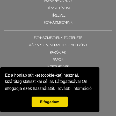
ESEMÉNYNAPTÁR
HÍRARCHÍVUM
HÍRLEVÉL
EGYHÁZMEGYÉNK
EGYHÁZMEGYÉNK TÖRTÉNETE
MÁRIAPÓCS, NEMZETI KEGYHELYÜNK
PARÓKIÁK
PAPOK
INTÉZMÉNYEK
BIZOTTSÁGOK
Ez a honlap sütiket (cookie-kat) használ,
kizárólag statisztikai céllal. Látogatásával Ön
TEMPLOMOK ÉS KÁPOLNÁK
elfogadja ezek használatát.
További információ
TELEPÜLÉSJEGYZÉK
MÉDIATÁR
Elfogadom
DALLAMTÁR