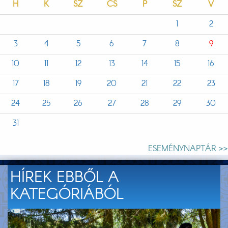
H
K
SZ
CS
P
SZ
V
1
2
3
4
5
6
7
8
9
10
11
12
13
14
15
16
17
18
19
20
21
22
23
24
25
26
27
28
29
30
31
ESEMÉNYNAPTÁR >>
HÍREK EBBŐL A
KATEGÓRIÁBÓL