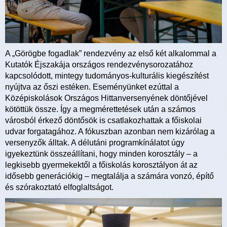
A „Görögbe fogadlak” rendezvény az első két alkalommal a
Kutatók Éjszakája országos rendezvénysorozatához
kapcsolódott, mintegy tudományos-kulturális kiegészítést
nyújtva az őszi estéken. Eseményünket ezúttal a
Középiskolások Országos Hittanversenyének döntőjével
kötöttük össze. Így a megmérettetések után a számos
városból érkező döntősök is csatlakozhattak a főiskolai
udvar forgatagához. A fókuszban azonban nem kizárólag a
versenyzők álltak. A délutáni programkínálatot úgy
igyekeztünk összeállítani, hogy minden korosztály – a
legkisebb gyermekektől a főiskolás korosztályon át az
idősebb generációkig – megtalálja a számára vonzó, építő
és szórakoztató elfoglaltságot.