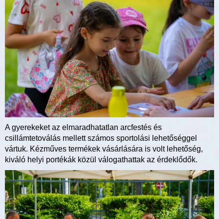
A gyerekeket az elmaradhatatlan arcfestés és
csillámtetoválás mellett számos sportolási lehetőséggel
vártuk. Kézműves termékek vásárlására is volt lehetőség,
kiváló helyi portékák közül válogathattak az érdeklődők.