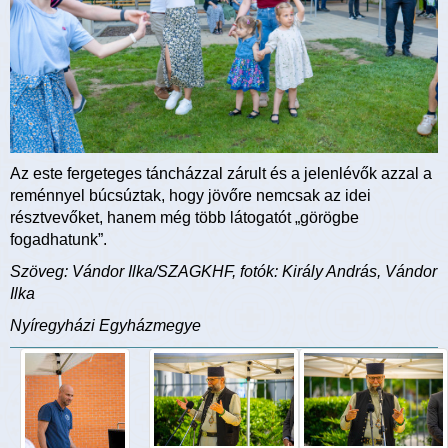
Az este fergeteges táncházzal zárult és a jelenlévők azzal a
reménnyel búcsúztak, hogy jövőre nemcsak az idei
résztvevőket, hanem még több látogatót „görögbe
fogadhatunk”.
Szöveg: Vándor Ilka/SZAGKHF, fotók: Király András, Vándor
Ilka
Nyíregyházi Egyházmegye