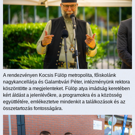
A rendezvényen Kocsis Fülöp metropolita, főiskolánk
nagykancellárja és Galambvári Péter, intézményünk rektora
köszöntötte a megjelenteket. Fülöp atya imádság keretében
kért áldást a jelenlévőkre, a programokra és a közösség
együttlétére, emlékeztetve mindenkit a találkozások és az
összetartozás fontosságára.