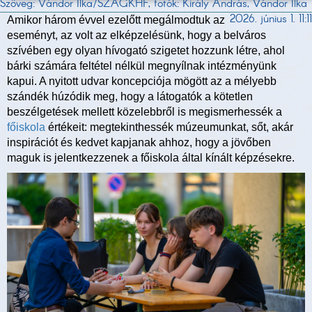
Szöveg: Vándor Ilka/SZAGKHF, fotók: Király András, Vándor Ilka
2026. június 1. 11:11
Amikor három évvel ezelőtt megálmodtuk az
eseményt, az volt az elképzelésünk, hogy a belváros
szívében egy olyan hívogató szigetet hozzunk létre, ahol
bárki számára feltétel nélkül megnyílnak intézményünk
kapui. A nyitott udvar koncepciója mögött az a mélyebb
szándék húzódik meg, hogy a látogatók a kötetlen
beszélgetések mellett közelebbről is megismerhessék a
főiskola
értékeit: megtekinthessék múzeumunkat, sőt, akár
inspirációt és kedvet kapjanak ahhoz, hogy a jövőben
maguk is jelentkezzenek a főiskola által kínált képzésekre.