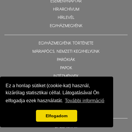
ESEMÉNYNAPTÁR
HÍRARCHÍVUM
HÍRLEVÉL
EGYHÁZMEGYÉNK
EGYHÁZMEGYÉNK TÖRTÉNETE
MÁRIAPÓCS, NEMZETI KEGYHELYÜNK
PARÓKIÁK
PAPOK
INTÉZMÉNYEK
BIZOTTSÁGOK
Ez a honlap sütiket (cookie-kat) használ,
kizárólag statisztikai céllal. Látogatásával Ön
TEMPLOMOK ÉS KÁPOLNÁK
elfogadja ezek használatát.
További információ
TELEPÜLÉSJEGYZÉK
MÉDIATÁR
Elfogadom
DALLAMTÁR