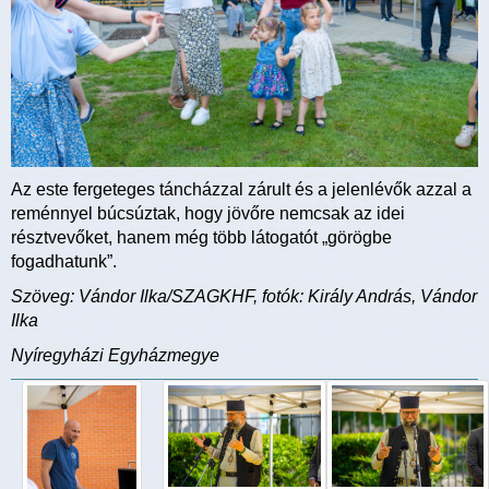
Az este fergeteges táncházzal zárult és a jelenlévők azzal a
reménnyel búcsúztak, hogy jövőre nemcsak az idei
résztvevőket, hanem még több látogatót „görögbe
fogadhatunk”.
Szöveg: Vándor Ilka/SZAGKHF, fotók: Király András, Vándor
Ilka
Nyíregyházi Egyházmegye