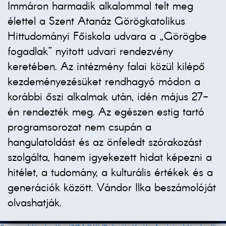
Immáron harmadik alkalommal telt meg
élettel a Szent Atanáz Görögkatolikus
Hittudományi Főiskola udvara a „Görögbe
fogadlak” nyitott udvari rendezvény
keretében. Az intézmény falai közül kilépő
kezdeményezésüket rendhagyó módon a
korábbi őszi alkalmak után, idén május 27-
én rendezték meg. Az egészen estig tartó
programsorozat nem csupán a
hangulatoldást és az önfeledt szórakozást
szolgálta, hanem igyekezett hidat képezni a
hitélet, a tudomány, a kulturális értékek és a
generációk között. Vándor Ilka beszámolóját
olvashatják.