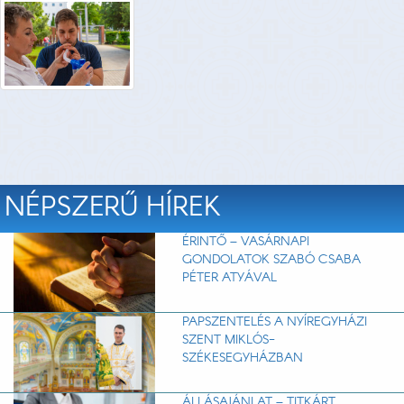
NÉPSZERŰ HÍREK
ÉRINTŐ – VASÁRNAPI
GONDOLATOK SZABÓ CSABA
PÉTER ATYÁVAL
PAPSZENTELÉS A NYÍREGYHÁZI
SZENT MIKLÓS-
SZÉKESEGYHÁZBAN
ÁLLÁSAJÁNLAT – TITKÁRT