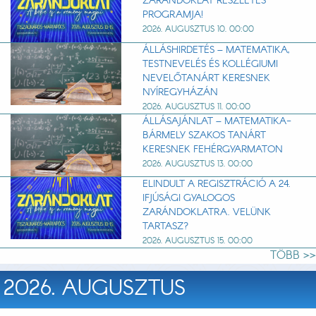
ZARÁNDOKLAT RÉSZLETES
PROGRAMJA!
2026. AUGUSZTUS 10. 00:00
ÁLLÁSHIRDETÉS – MATEMATIKA,
TESTNEVELÉS ÉS KOLLÉGIUMI
NEVELŐTANÁRT KERESNEK
NYÍREGYHÁZÁN
2026. AUGUSZTUS 11. 00:00
ÁLLÁSAJÁNLAT – MATEMATIKA-
BÁRMELY SZAKOS TANÁRT
KERESNEK FEHÉRGYARMATON
2026. AUGUSZTUS 13. 00:00
ELINDULT A REGISZTRÁCIÓ A 24.
IFJÚSÁGI GYALOGOS
ZARÁNDOKLATRA. VELÜNK
TARTASZ?
2026. AUGUSZTUS 15. 00:00
TÖBB >>
2026. AUGUSZTUS