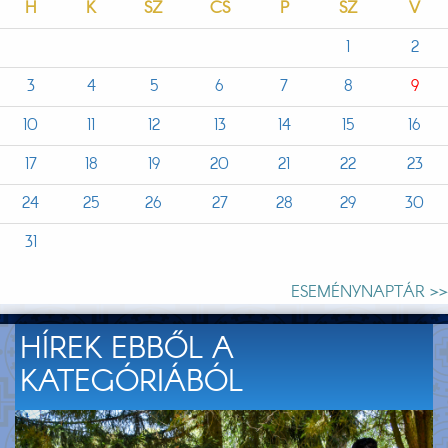
H
K
SZ
CS
P
SZ
V
1
2
3
4
5
6
7
8
9
10
11
12
13
14
15
16
17
18
19
20
21
22
23
24
25
26
27
28
29
30
31
ESEMÉNYNAPTÁR >>
HÍREK EBBŐL A
KATEGÓRIÁBÓL