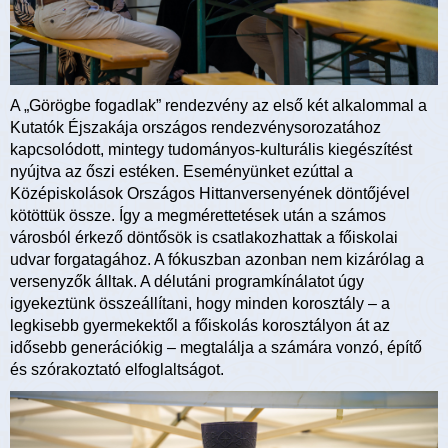
A „Görögbe fogadlak” rendezvény az első két alkalommal a
Kutatók Éjszakája országos rendezvénysorozatához
kapcsolódott, mintegy tudományos-kulturális kiegészítést
nyújtva az őszi estéken. Eseményünket ezúttal a
Középiskolások Országos Hittanversenyének döntőjével
kötöttük össze. Így a megmérettetések után a számos
városból érkező döntősök is csatlakozhattak a főiskolai
udvar forgatagához. A fókuszban azonban nem kizárólag a
versenyzők álltak. A délutáni programkínálatot úgy
igyekeztünk összeállítani, hogy minden korosztály – a
legkisebb gyermekektől a főiskolás korosztályon át az
idősebb generációkig – megtalálja a számára vonzó, építő
és szórakoztató elfoglaltságot.