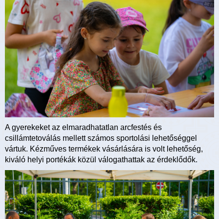
A gyerekeket az elmaradhatatlan arcfestés és
csillámtetoválás mellett számos sportolási lehetőséggel
vártuk. Kézműves termékek vásárlására is volt lehetőség,
kiváló helyi portékák közül válogathattak az érdeklődők.