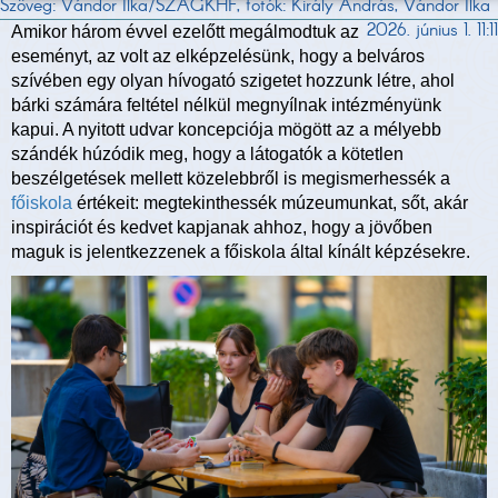
Szöveg: Vándor Ilka/SZAGKHF, fotók: Király András, Vándor Ilka
2026. június 1. 11:11
Amikor három évvel ezelőtt megálmodtuk az
eseményt, az volt az elképzelésünk, hogy a belváros
szívében egy olyan hívogató szigetet hozzunk létre, ahol
bárki számára feltétel nélkül megnyílnak intézményünk
kapui. A nyitott udvar koncepciója mögött az a mélyebb
szándék húzódik meg, hogy a látogatók a kötetlen
beszélgetések mellett közelebbről is megismerhessék a
főiskola
értékeit: megtekinthessék múzeumunkat, sőt, akár
inspirációt és kedvet kapjanak ahhoz, hogy a jövőben
maguk is jelentkezzenek a főiskola által kínált képzésekre.