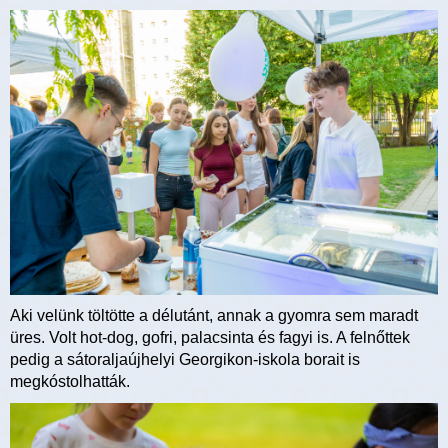
Aki velünk töltötte a délutánt, annak a gyomra sem maradt
üres. Volt hot-dog, gofri, palacsinta és fagyi is. A felnőttek
pedig a sátoraljaújhelyi Georgikon-iskola borait is
megkóstolhatták.