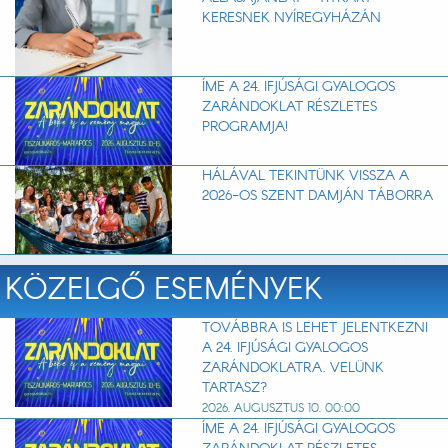
KERESNEK NYÍREGYHÁZÁN
ÍME A 24. IFJÚSÁGI GYALOGOS
ZARÁNDOKLAT RÉSZLETES
PROGRAMJA!
HÁLÁVAL TEKINTÜNK VISSZA A
2026-OS SZENT DAMJÁN TÁBORRA
KÖZELGŐ ESEMÉNYEK
TOVÁBBRA IS LEHET JELENTKEZNI
A 24. IFJÚSÁGI GYALOGOS
ZARÁNDOKLATRA. VELÜNK
TARTASZ?
2026. AUGUSZTUS 10. 00:00
ÍME A 24. IFJÚSÁGI GYALOGOS