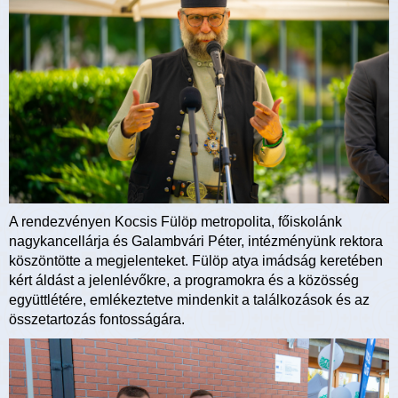
A rendezvényen Kocsis Fülöp metropolita, főiskolánk
nagykancellárja és Galambvári Péter, intézményünk rektora
köszöntötte a megjelenteket. Fülöp atya imádság keretében
kért áldást a jelenlévőkre, a programokra és a közösség
együttlétére, emlékeztetve mindenkit a találkozások és az
összetartozás fontosságára.