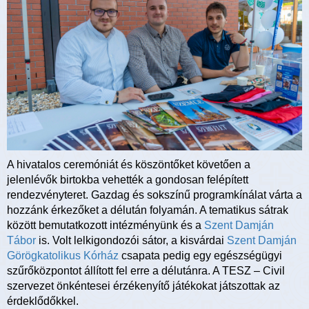
A hivatalos ceremóniát és köszöntőket követően a
jelenlévők birtokba vehették a gondosan felépített
rendezvényteret. Gazdag és sokszínű programkínálat várta a
hozzánk érkezőket a délután folyamán. A tematikus sátrak
között bemutatkozott intézményünk és a
Szent Damján
Tábor
is. Volt lelkigondozói sátor, a kisvárdai
Szent Damján
Görögkatolikus Kórház
csapata pedig egy egészségügyi
szűrőközpontot állított fel erre a délutánra. A TESZ – Civil
szervezet önkéntesei érzékenyítő játékokat játszottak az
érdeklődőkkel.