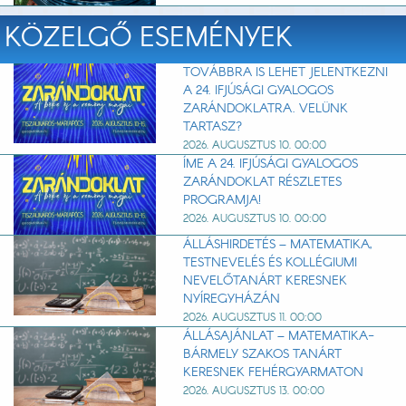
KÖZELGŐ ESEMÉNYEK
TOVÁBBRA IS LEHET JELENTKEZNI
A 24. IFJÚSÁGI GYALOGOS
ZARÁNDOKLATRA. VELÜNK
TARTASZ?
2026. AUGUSZTUS 10. 00:00
ÍME A 24. IFJÚSÁGI GYALOGOS
ZARÁNDOKLAT RÉSZLETES
PROGRAMJA!
2026. AUGUSZTUS 10. 00:00
ÁLLÁSHIRDETÉS – MATEMATIKA,
TESTNEVELÉS ÉS KOLLÉGIUMI
NEVELŐTANÁRT KERESNEK
NYÍREGYHÁZÁN
2026. AUGUSZTUS 11. 00:00
ÁLLÁSAJÁNLAT – MATEMATIKA-
BÁRMELY SZAKOS TANÁRT
KERESNEK FEHÉRGYARMATON
2026. AUGUSZTUS 13. 00:00