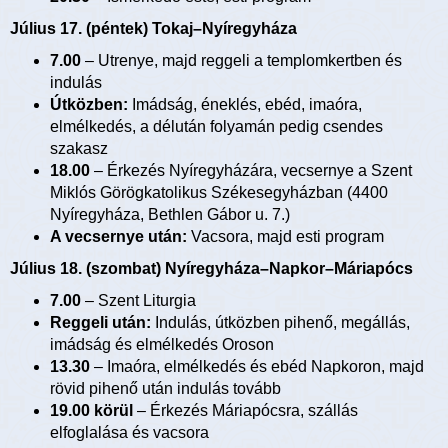
Július 17. (péntek) Tokaj–Nyíregyháza
7.00
– Utrenye, majd reggeli a templomkertben és
indulás
Útközben:
Imádság, éneklés, ebéd, imaóra,
elmélkedés, a délután folyamán pedig csendes
szakasz
18.00
– Érkezés Nyíregyházára, vecsernye a Szent
Miklós Görögkatolikus Székesegyházban (4400
Nyíregyháza, Bethlen Gábor u. 7.)
A vecsernye után:
Vacsora, majd esti program
Július 18. (szombat) Nyíregyháza–Napkor–Máriapócs
7.00
– Szent Liturgia
Reggeli után:
Indulás, útközben pihenő, megállás,
imádság és elmélkedés Oroson
13.30
– Imaóra, elmélkedés és ebéd Napkoron, majd
rövid pihenő után indulás tovább
19.00 körül
– Érkezés Máriapócsra, szállás
elfoglalása és vacsora