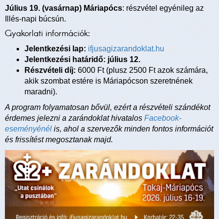
Július 19. (vasárnap) Máriapócs
: részvétel egyénileg az
Illés-napi búcsún.
Gyakorlati információk:
Jelentkezési lap:
ifjusagizarandoklat.hu
Jelentkezési határidő: július 12.
Részvételi díj:
6000 Ft (plusz 2500 Ft azok számára,
akik szombat estére is Máriapócson szeretnének
maradni).
A program folyamatosan bővül, ezért a részvételi szándékot
érdemes jelezni a zarándoklat hivatalos
Facebook-
eseményénél
is, ahol a szervezők minden fontos információt
és frissítést megosztanak majd.