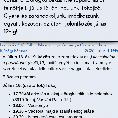
várjuk a Görögkatolikus Metropólia fiatal
felnőttjeit. Július 16-án indulunk Tokajból.
Gyere és zarándokoljunk, imádkozzunk
együtt, közösen az úton!
Jelentkezés július
12-ig!
Forrás és fotó: GIF – Miskolci Egyházmegye Görögkatolikus
Ifjúsági Fóruma
2026. július 11. 13:15
A
július 16. és 19. között
zajló zarándoklat az
„Utat csinálok
a pusztában” (Iz 43,19)
mottó jegyében telik majd, amelyre
szeretettel várjuk a lelki töltekezésre vágyó fiatal felnőtteket.
Előzetes program:
Július 16. (csütörtök) Tokaj
17.30-tól
érkezés a tokaji görögkatolikus templomhoz
(3910 Tokaj, Vasvári Pál u. 15.)
18.00
– Vecsernye
19.30
– Vacsora, majd a szállás elfoglalása
20.30
– Ismerkedő este, esti program