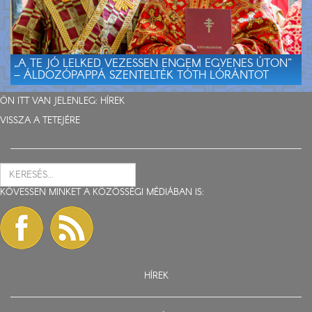
„A TE JÓ LELKED VEZESSEN ENGEM EGYENES ÚTON”
– ÁLDOZÓPAPPÁ SZENTELTÉK TÓTH LÓRÁNTOT
ÖN ITT VAN JELENLEG:
HÍREK
VISSZA A TETEJÉRE
KÖVESSEN MINKET A KÖZÖSSÉGI MÉDIÁBAN IS:
HÍREK