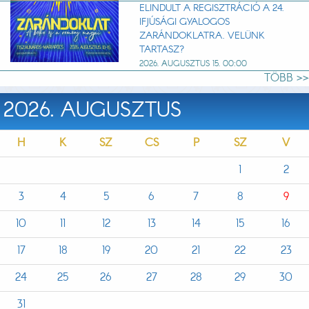
ELINDULT A REGISZTRÁCIÓ A 24.
IFJÚSÁGI GYALOGOS
ZARÁNDOKLATRA. VELÜNK
TARTASZ?
2026. AUGUSZTUS 15. 00:00
TÖBB >>
2026. AUGUSZTUS
H
K
SZ
CS
P
SZ
V
1
2
3
4
5
6
7
8
9
10
11
12
13
14
15
16
17
18
19
20
21
22
23
24
25
26
27
28
29
30
31