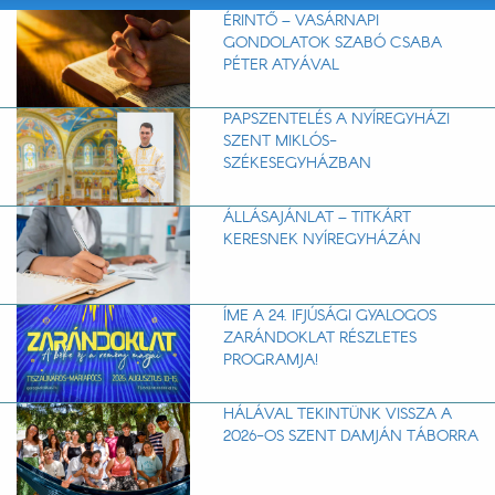
ÉRINTŐ – VASÁRNAPI
GONDOLATOK SZABÓ CSABA
PÉTER ATYÁVAL
PAPSZENTELÉS A NYÍREGYHÁZI
SZENT MIKLÓS-
SZÉKESEGYHÁZBAN
ÁLLÁSAJÁNLAT – TITKÁRT
KERESNEK NYÍREGYHÁZÁN
ÍME A 24. IFJÚSÁGI GYALOGOS
ZARÁNDOKLAT RÉSZLETES
PROGRAMJA!
HÁLÁVAL TEKINTÜNK VISSZA A
2026-OS SZENT DAMJÁN TÁBORRA