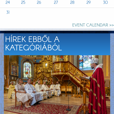
24
25
26
27
28
29
30
31
EVENT CALENDAR >>
HÍREK EBBŐL A
KATEGÓRIÁBÓL