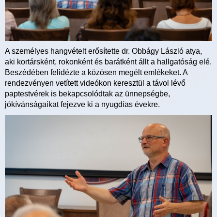
A személyes hangvételt erősítette dr. Obbágy László atya,
aki kortársként, rokonként és barátként állt a hallgatóság elé.
Beszédében felidézte a közösen megélt emlékeket. A
rendezvényen vetített videókon keresztül a távol lévő
paptestvérek is bekapcsolódtak az ünnepségbe,
jókívánságaikat fejezve ki a nyugdías évekre.