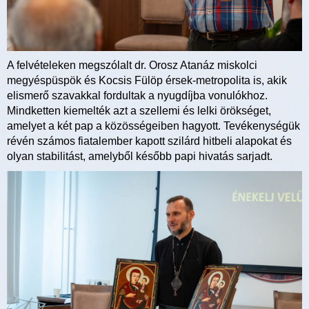
A felvételeken megszólalt dr. Orosz Atanáz miskolci
megyéspüspök és Kocsis Fülöp érsek-metropolita is, akik
elismerő szavakkal fordultak a nyugdíjba vonulókhoz.
Mindketten kiemelték azt a szellemi és lelki örökséget,
amelyet a két pap a közösségeiben hagyott. Tevékenységük
révén számos fiatalember kapott szilárd hitbeli alapokat és
olyan stabilitást, amelyből később papi hivatás sarjadt.