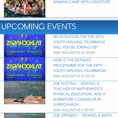
DAMIAN CAMP WITH GRATITUDE
UPCOMING EVENTS
REGISTRATION FOR THE 24TH
YOUTH WALKING PILGRIMAGE.
WILL YOU BE JOINING US?
2026. AUGUSZTUS 10. 00:00
HERE IS THE DETAILED
PROGRAMME FOR THE 24TH
YOUTH WALKING PILGRIMAGE!
2026. AUGUSZTUS 10. 00:00
JOB POSTING – SEEKING A
TEACHER OF MATHEMATICS,
PHYSICAL EDUCATION, AND A
DORMITORY COUNSELOR IN
NYÍREGYHÁZA
2026. AUGUSZTUS 11. 00:00
JOB OPENING – SEEKING A MATH