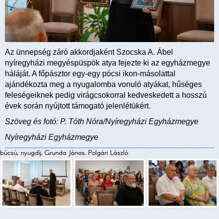
Az ünnepség záró akkordjaként Szocska A. Ábel
nyíregyházi megyéspüspök atya fejezte ki az egyházmegye
háláját. A főpásztor egy-egy pócsi ikon-másolattal
ajándékozta meg a nyugalomba vonuló atyákat, hűséges
feleségeiknek pedig virágcsokorral kedveskedett a hosszú
évek során nyújtott támogató jelenlétükért.
Szöveg és fotó: P. Tóth Nóra/Nyíregyházi Egyházmegye
Nyíregyházi Egyházmegye
búcsú, nyugdíj, Grunda János, Polgári László