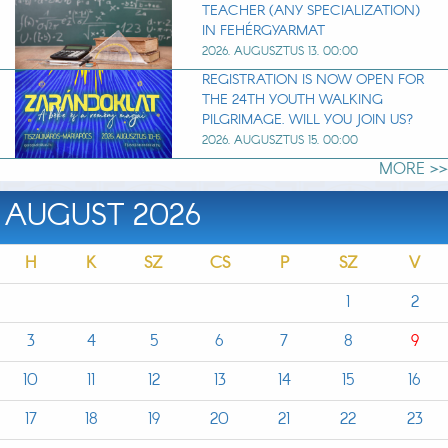
TEACHER (ANY SPECIALIZATION)
IN FEHÉRGYARMAT
2026. AUGUSZTUS 13. 00:00
REGISTRATION IS NOW OPEN FOR
THE 24TH YOUTH WALKING
PILGRIMAGE. WILL YOU JOIN US?
2026. AUGUSZTUS 15. 00:00
MORE >>
AUGUST 2026
H
K
SZ
CS
P
SZ
V
1
2
3
4
5
6
7
8
9
10
11
12
13
14
15
16
17
18
19
20
21
22
23