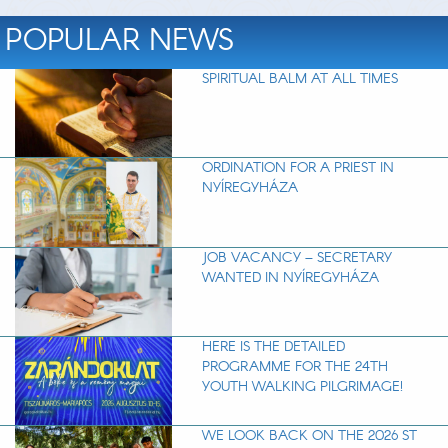
POPULAR NEWS
SPIRITUAL BALM AT ALL TIMES
ORDINATION FOR A PRIEST IN
NYÍREGYHÁZA
JOB VACANCY – SECRETARY
WANTED IN NYÍREGYHÁZA
HERE IS THE DETAILED
PROGRAMME FOR THE 24TH
YOUTH WALKING PILGRIMAGE!
WE LOOK BACK ON THE 2026 ST