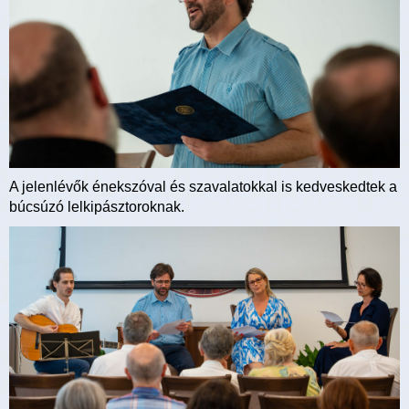
A jelenlévők énekszóval és szavalatokkal is kedveskedtek a
búcsúzó lelkipásztoroknak.