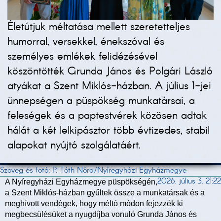
Életútjuk méltatása mellett szeretetteljes
humorral, versekkel, énekszóval és
személyes emlékek felidézésével
köszöntötték Grunda János és Polgári László
atyákat a Szent Miklós-házban. A július 1-jei
ünnepségen a püspökség munkatársai, a
feleségek és a paptestvérek közösen adtak
hálát a két lelkipásztor több évtizedes, stabil
alapokat nyújtó szolgálatáért.
Szöveg és fotó: P. Tóth Nóra/Nyíregyházi Egyházmegye
2026. július 3. 21:22
A Nyíregyházi Egyházmegye püspökségén,
a Szent Miklós-házban gyűltek össze a munkatársak és a
meghívott vendégek, hogy méltó módon fejezzék ki
megbecsülésüket a nyugdíjba vonuló Grunda János és