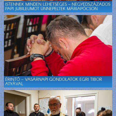
ISTENNEK MINDEN LEHETSÉGES – NEGYEDSZÁZADOS
PAPI JUBILEUMOT ÜNNEPELTEK MÁRIAPÓCSON
ÉRINTŐ – VASÁRNAPI GONDOLATOK EGRI TIBOR
ATYÁVAL