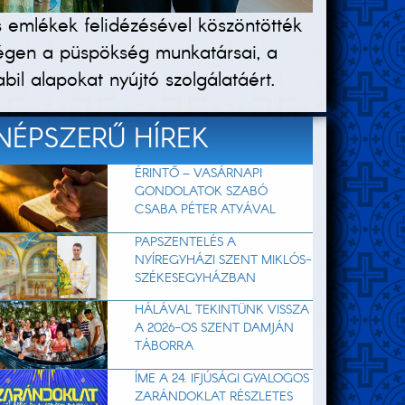
es emlékek felidézésével köszöntötték
ségen a püspökség munkatársai, a
bil alapokat nyújtó szolgálatáért.
NÉPSZERŰ HÍREK
ÉRINTŐ – VASÁRNAPI
GONDOLATOK SZABÓ
CSABA PÉTER ATYÁVAL
PAPSZENTELÉS A
NYÍREGYHÁZI SZENT MIKLÓS-
SZÉKESEGYHÁZBAN
HÁLÁVAL TEKINTÜNK VISSZA
A 2026-OS SZENT DAMJÁN
TÁBORRA
ÍME A 24. IFJÚSÁGI GYALOGOS
ZARÁNDOKLAT RÉSZLETES