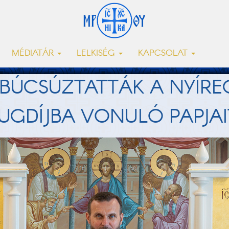
MÉDIATÁR
LELKISÉG
KAPCSOLAT
 BÚCSÚZTATTÁK A NYÍRE
GDÍJBA VONULÓ PAPJAI