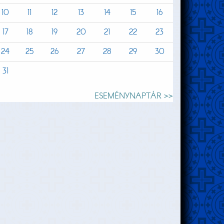
10
11
12
13
14
15
16
17
18
19
20
21
22
23
24
25
26
27
28
29
30
31
ESEMÉNYNAPTÁR >>