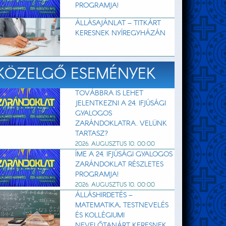
PROGRAMJA!
ÁLLÁSAJÁNLAT – TITKÁRT
KERESNEK NYÍREGYHÁZÁN
KÖZELGŐ ESEMÉNYEK
TOVÁBBRA IS LEHET
JELENTKEZNI A 24. IFJÚSÁGI
GYALOGOS
ZARÁNDOKLATRA. VELÜNK
TARTASZ?
2026. AUGUSZTUS 10. 00:00
ÍME A 24. IFJÚSÁGI GYALOGOS
ZARÁNDOKLAT RÉSZLETES
PROGRAMJA!
2026. AUGUSZTUS 10. 00:00
ÁLLÁSHIRDETÉS –
MATEMATIKA, TESTNEVELÉS
ÉS KOLLÉGIUMI
NEVELŐTANÁRT KERESNEK