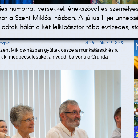
eljes humorral, versekkel, énekszóval és személy
kat a Szent Miklós-házban. A július 1-jei ünnep
dtak hálát a két lelkipásztor több évtizedes, sta
megye
2026. július 3. 21:22
ent Miklós-házban gyűltek össze a munkatársak és a
k ki megbecsülésüket a nyugdíjba vonuló Grunda