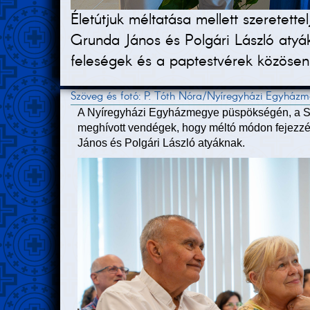
Életútjuk méltatása mellett szeretett
Grunda János és Polgári László atyá
feleségek és a paptestvérek közösen a
Szöveg és fotó: P. Tóth Nóra/Nyíregyházi Egyház
A Nyíregyházi Egyházmegye püspökségén, a Sz
meghívott vendégek, hogy méltó módon fejezzé
János és Polgári László atyáknak.