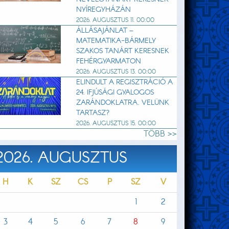
NYÍREGYHÁZÁN
2026. AUGUSZTUS 11. 00:00
ÁLLÁSAJÁNLAT –
MATEMATIKA-BÁRMELY
SZAKOS TANÁRT KERESNEK
FEHÉRGYARMATON
2026. AUGUSZTUS 13. 00:00
ELINDULT A REGISZTRÁCIÓ A
24. IFJÚSÁGI GYALOGOS
ZARÁNDOKLATRA. VELÜNK
TARTASZ?
2026. AUGUSZTUS 15. 00:00
TÖBB >>
2026. AUGUSZTUS
H
K
SZ
CS
P
SZ
V
1
2
3
4
5
6
7
8
9