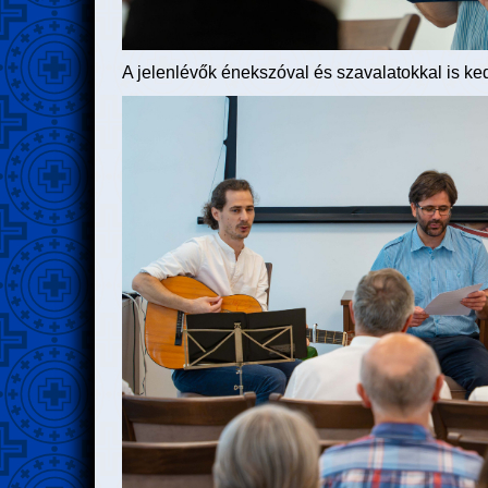
A jelenlévők énekszóval és szavalatokkal is k