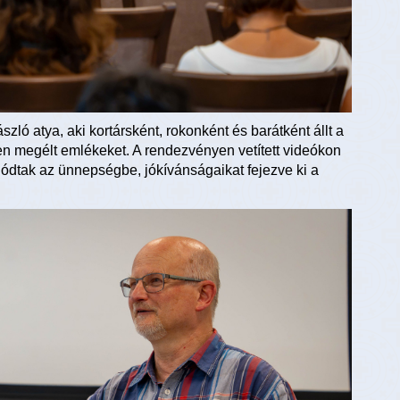
zló atya, aki kortársként, rokonként és barátként állt a
en megélt emlékeket. A rendezvényen vetített videókon
lódtak az ünnepségbe, jókívánságaikat fejezve ki a