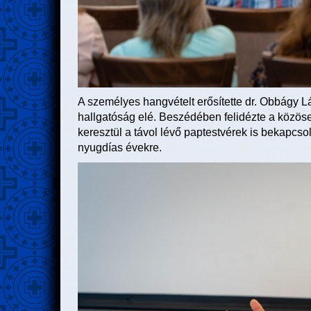
A személyes hangvételt erősítette dr. Obbágy Lás
hallgatóság elé. Beszédében felidézte a közös
keresztül a távol lévő paptestvérek is bekapcso
nyugdías évekre.