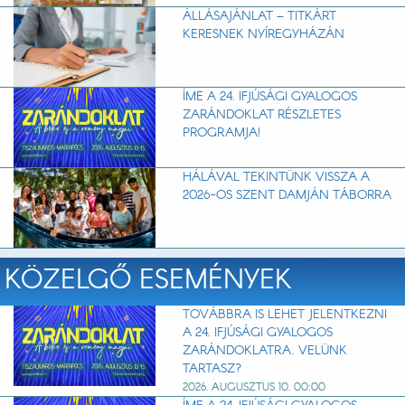
ÁLLÁSAJÁNLAT – TITKÁRT
KERESNEK NYÍREGYHÁZÁN
ÍME A 24. IFJÚSÁGI GYALOGOS
ZARÁNDOKLAT RÉSZLETES
PROGRAMJA!
HÁLÁVAL TEKINTÜNK VISSZA A
2026-OS SZENT DAMJÁN TÁBORRA
KÖZELGŐ ESEMÉNYEK
TOVÁBBRA IS LEHET JELENTKEZNI
A 24. IFJÚSÁGI GYALOGOS
ZARÁNDOKLATRA. VELÜNK
TARTASZ?
2026. AUGUSZTUS 10. 00:00