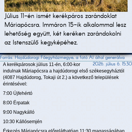
Július 11-én ismét kerékpáros zarándoklat
Máriapócsra. Immáron 15-ik alkalommal lesz
lehetőség együtt, két keréken zarándokolni
az Istenszülő kegyképéhez.
Forrás: Hajdúdorogi Főegyházmegye, a fotó AI által generálva
2026. július 6. 15:30
A kerékpárosok július 11-én, 6:00-kor
indulnak Máriapócsra a hajdúdorogi első székesegyháztól
(4087 Hajdúdorog, Tokaji út 2.) a következő települések
érintésével:
7:00 Újfehértó
8:00 Érpatak
9:00 Nagykálló
10:30 Kállósemjén
Érkezés Máriapócsra előreláthatóan 11:30 magasságában,