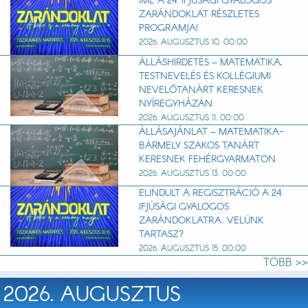
ÍME A 24. IFJÚSÁGI GYALOGOS
ZARÁNDOKLAT RÉSZLETES
PROGRAMJA!
2026. AUGUSZTUS 10. 00:00
ÁLLÁSHIRDETÉS – MATEMATIKA,
TESTNEVELÉS ÉS KOLLÉGIUMI
NEVELŐTANÁRT KERESNEK
NYÍREGYHÁZÁN
2026. AUGUSZTUS 11. 00:00
ÁLLÁSAJÁNLAT – MATEMATIKA-
BÁRMELY SZAKOS TANÁRT
KERESNEK FEHÉRGYARMATON
2026. AUGUSZTUS 13. 00:00
ELINDULT A REGISZTRÁCIÓ A 24.
IFJÚSÁGI GYALOGOS
ZARÁNDOKLATRA. VELÜNK
TARTASZ?
2026. AUGUSZTUS 15. 00:00
TÖBB >>
2026. AUGUSZTUS