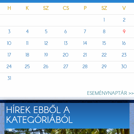
H
K
SZ
CS
P
SZ
V
1
2
3
4
5
6
7
8
9
10
11
12
13
14
15
16
17
18
19
20
21
22
23
24
25
26
27
28
29
30
31
ESEMÉNYNAPTÁR >>
HÍREK EBBŐL A
KATEGÓRIÁBÓL