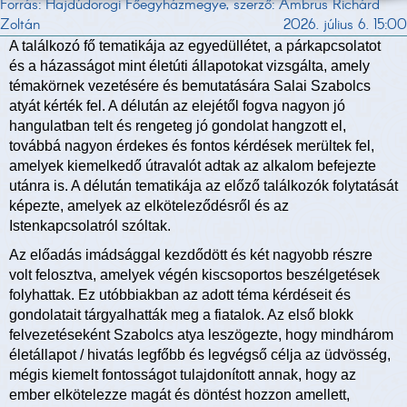
Forrás: Hajdúdorogi Főegyházmegye, szerző: Ambrus Richárd
Zoltán
2026. július 6. 15:00
A találkozó fő tematikája az egyedüllétet, a párkapcsolatot
és a házasságot mint életúti állapotokat vizsgálta, amely
témakörnek vezetésére és bemutatására Salai Szabolcs
atyát kérték fel. A délután az elejétől fogva nagyon jó
hangulatban telt és rengeteg jó gondolat hangzott el,
továbbá nagyon érdekes és fontos kérdések merültek fel,
amelyek kiemelkedő útravalót adtak az alkalom befejezte
utánra is. A délután tematikája az előző találkozók folytatását
képezte, amelyek az elköteleződésről és az
Istenkapcsolatról szóltak.
Az előadás imádsággal kezdődött és két nagyobb részre
volt felosztva, amelyek végén kiscsoportos beszélgetések
folyhattak. Ez utóbbiakban az adott téma kérdéseit és
gondolatait tárgyalhatták meg a fiatalok. Az első blokk
felvezetéseként Szabolcs atya leszögezte, hogy mindhárom
életállapot / hivatás legfőbb és legvégső célja az üdvösség,
mégis kiemelt fontosságot tulajdonított annak, hogy az
ember elkötelezze magát és döntést hozzon amellett,