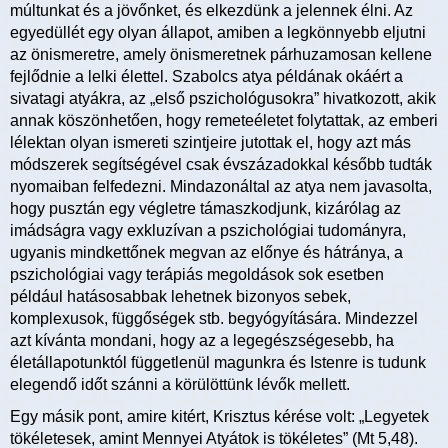
múltunkat és a jövőnket, és elkezdünk a jelennek élni. Az
egyedüllét egy olyan állapot, amiben a legkönnyebb eljutni
az önismeretre, amely önismeretnek párhuzamosan kellene
fejlődnie a lelki élettel. Szabolcs atya példának okáért a
sivatagi atyákra, az „első pszichológusokra” hivatkozott, akik
annak köszönhetően, hogy remeteéletet folytattak, az emberi
lélektan olyan ismereti szintjeire jutottak el, hogy azt más
módszerek segítségével csak évszázadokkal később tudták
nyomaiban felfedezni. Mindazonáltal az atya nem javasolta,
hogy pusztán egy végletre támaszkodjunk, kizárólag az
imádságra vagy exkluzívan a pszichológiai tudományra,
ugyanis mindkettőnek megvan az előnye és hátránya, a
pszichológiai vagy terápiás megoldások sok esetben
például hatásosabbak lehetnek bizonyos sebek,
komplexusok, függőségek stb. begyógyítására. Mindezzel
azt kívánta mondani, hogy az a legegészségesebb, ha
életállapotunktól függetlenül magunkra és Istenre is tudunk
elegendő időt szánni a körülöttünk lévők mellett.
Egy másik pont, amire kitért, Krisztus kérése volt: „Legyetek
tökéletesek, amint Mennyei Atyátok is tökéletes” (Mt 5,48).