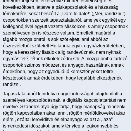
lehetünk teljesen felkészülve minden eshetőségre. A
következőkben, áttérve a párkapcsolatok és a házasság
témakörére, sokat beszélt a „Dare to date!” („Merj randizni!”)
csoportokban szerzett tapasztalatairól, amelyek egyikét egy
kolléganőjével együtt vezette Miskolcon, s amely csoportnak
személyesen én is részese voltam. Emellett magáról a
tágabb mozgalomról is sok szót ejtett, ami abból az
észrevételből született Hollandia egyik egyházkerületében,
hogy a keresztény fiatalok alig randevúznak, nem nyitnak
egymás felé, félnek elköteleződni stb. A mozgalomba tartozó
csoportok számos módszert és anyagot használnak annak
érdekében, hogy az egyedülálló keresztényeket tettre
késztessék annak érdekében, hogy legalább elkezdjenek
randizni.
Tapasztalataiból kiindulva nagy fontosságot tulajdonított a
személyes kapcsolódásnak, a digitális kapcsolattartást nem
elvetve. Szabolcs atya úgy tartja, hogy manapság mindenki
rögtön kapcsolatban akar lenni, rögtön mérföldköveket akar
elérni, ezáltal lerövidítve és elhanyagolva azt a „laza”
ismerkedési időszakot, amely tényleg a legkönnyebb és