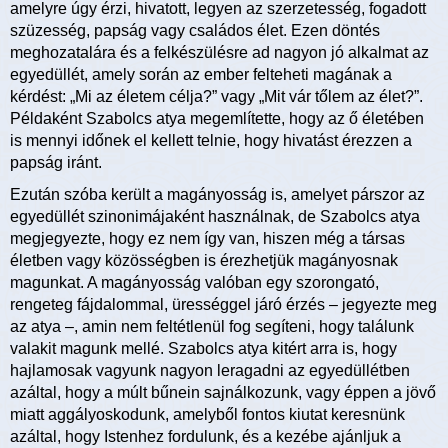
amelyre úgy érzi, hivatott, legyen az szerzetesség, fogadott
szüzesség, papság vagy családos élet. Ezen döntés
meghozatalára és a felkészülésre ad nagyon jó alkalmat az
egyedüllét, amely során az ember felteheti magának a
kérdést: „Mi az életem célja?” vagy „Mit vár tőlem az élet?”.
Példaként Szabolcs atya megemlítette, hogy az ő életében
is mennyi időnek el kellett telnie, hogy hivatást érezzen a
papság iránt.
Ezután szóba került a magányosság is, amelyet párszor az
egyedüllét szinonimájaként használnak, de Szabolcs atya
megjegyezte, hogy ez nem így van, hiszen még a társas
életben vagy közösségben is érezhetjük magányosnak
magunkat. A magányosság valóban egy szorongató,
rengeteg fájdalommal, ürességgel járó érzés – jegyezte meg
az atya –, amin nem feltétlenül fog segíteni, hogy találunk
valakit magunk mellé. Szabolcs atya kitért arra is, hogy
hajlamosak vagyunk nagyon leragadni az egyedüllétben
azáltal, hogy a múlt bűnein sajnálkozunk, vagy éppen a jövő
miatt aggályoskodunk, amelyből fontos kiutat keresnünk
azáltal, hogy Istenhez fordulunk, és a kezébe ajánljuk a