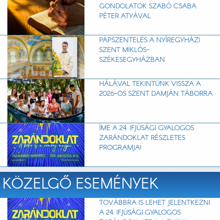
GONDOLATOK SZABÓ CSABA
PÉTER ATYÁVAL
PAPSZENTELÉS A NYÍREGYHÁZI
SZENT MIKLÓS-
SZÉKESEGYHÁZBAN
HÁLÁVAL TEKINTÜNK VISSZA A
2026-OS SZENT DAMJÁN TÁBORRA
ÍME A 24. IFJÚSÁGI GYALOGOS
ZARÁNDOKLAT RÉSZLETES
PROGRAMJA!
KÖZELGŐ ESEMÉNYEK
TOVÁBBRA IS LEHET JELENTKEZNI
A 24. IFJÚSÁGI GYALOGOS