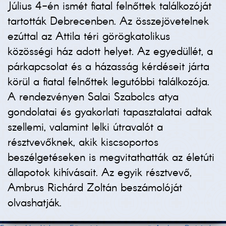
Július 4-én ismét fiatal felnőttek találkozóját
tartották Debrecenben. Az összejövetelnek
ezúttal az Attila téri görögkatolikus
közösségi ház adott helyet. Az egyedüllét, a
párkapcsolat és a házasság kérdéseit járta
körül a fiatal felnőttek legutóbbi találkozója.
A rendezvényen Salai Szabolcs atya
gondolatai és gyakorlati tapasztalatai adtak
szellemi, valamint lelki útravalót a
résztvevőknek, akik kiscsoportos
beszélgetéseken is megvitathatták az életúti
állapotok kihívásait. Az egyik résztvevő,
Ambrus Richárd Zoltán beszámolóját
olvashatják.