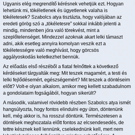
Ugyanis elég megrendítő kérésnek vehetjük ezt. Hogyan
lehetünk mi, tökéletlenek és ügyetlenek valaha is
tökéletesek? Szabolcs atya tisztázta, hogy valójában az
eredeti görög szó a „tökéletesre” sokkal inkább jelenti a
mindig, mindenben jóra való törekvést, mint a
szeplőtelenséget. Mindezzel azoknak akart lelki támaszt
adni, akik esetleg annyira komolyan veszik ezt a
tökéletességre való meghívást, hogy görcsös
aggályoskodás keletkezhet bennük.
Az előadás első részéből a fiatal felnőttek a következő
kérdéseket tárgyalták meg: Mit teszek magamért, a testi és
lelki fejlődésemért, egészségemért? Mit teszek a döntéseim
előtt? Volt-e olyan alkalom, amikor meg kellett szabadulnom
a gondolataim fogságából, hogyan sikerült?
A második, valamivel rövidebb részben Szabolcs atya ismét
hangsúlyozta, hogy fontos elindulni egy úton, döntenünk
kell, még akkor is, ha rosszul döntünk. Természetesen a
döntések meghozatala előtt fontos az elcsendesedés, de
tettre késznek kell lennünk, cselekednünk kell, mert nem