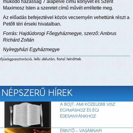
működő házasság 7 alapelve című könyvét és Szent
Maximosz Isten a szeretet című művét említette meg.
Az előadás befejeztével közös vecsernyén vehettünk részt a
Petőfi téri érseki hivatalban.
Forrás: Hajdúdorogi Főegyházmegye, szerző: Ambrus
Richárd Zoltán
Nyíregyházi Egyházmegye
ifjúságpasztoráció, lelki délután, fiatal felnőttek
NÉPSZERŰ HÍREK
A BÖJT, AMI KÖZELEBB VISZ
EGYMÁSHOZ ÉS ÉGI
ÉDESANYÁNKHOZ
ÉRINTŐ – VASÁRNAPI