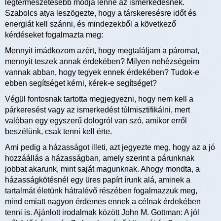
legtermészetesebb módja lenne az ismerkedésnek.
Szabolcs atya leszögezte, hogy a társkeresésre időt és
energiát kell szánni, és mindezekből a következő
kérdéseket fogalmazta meg:
Mennyit imádkozom azért, hogy megtaláljam a páromat,
mennyit teszek annak érdekében? Milyen nehézségeim
vannak abban, hogy tegyek ennek érdekében? Tudok-e
ebben segítséget kérni, kérek-e segítséget?
Végül fontosnak tartotta megjegyezni, hogy nem kell a
párkeresést vagy az ismerkedést túlmisztifikálni, mert
valóban egy egyszerű dologról van szó, amikor erről
beszélünk, csak tenni kell érte.
Ami pedig a házasságot illeti, azt jegyezte meg, hogy az a jó
hozzáállás a házasságban, amely szerint a párunknak
jobbat akarunk, mint saját magunknak. Ahogy mondta, a
házasságkötésnél egy üres papírt írunk alá, aminek a
tartalmát életünk hátralévő részében fogalmazzuk meg,
mind emiatt nagyon érdemes ennek a célnak érdekében
tenni is. Ajánlott irodalmak között John M. Gottman: A jól