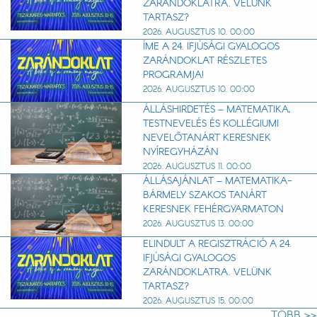
ZARÁNDOKLATRA. VELÜNK
TARTASZ?
2026. AUGUSZTUS 10. 00:00
ÍME A 24. IFJÚSÁGI GYALOGOS
ZARÁNDOKLAT RÉSZLETES
PROGRAMJA!
2026. AUGUSZTUS 10. 00:00
ÁLLÁSHIRDETÉS – MATEMATIKA,
TESTNEVELÉS ÉS KOLLÉGIUMI
NEVELŐTANÁRT KERESNEK
NYÍREGYHÁZÁN
2026. AUGUSZTUS 11. 00:00
ÁLLÁSAJÁNLAT – MATEMATIKA-
BÁRMELY SZAKOS TANÁRT
KERESNEK FEHÉRGYARMATON
2026. AUGUSZTUS 13. 00:00
ELINDULT A REGISZTRÁCIÓ A 24.
IFJÚSÁGI GYALOGOS
ZARÁNDOKLATRA. VELÜNK
TARTASZ?
2026. AUGUSZTUS 15. 00:00
TÖBB >>