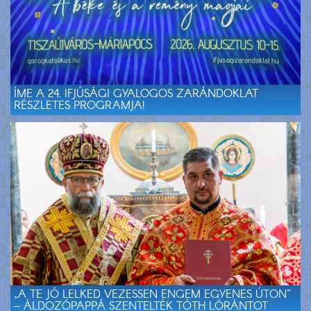
ÍME A 24. IFJÚSÁGI GYALOGOS ZARÁNDOKLAT
RÉSZLETES PROGRAMJA!
„A TE JÓ LELKED VEZESSEN ENGEM EGYENES ÚTON”
– ÁLDOZÓPAPPÁ SZENTELTÉK TÓTH LÓRÁNTOT