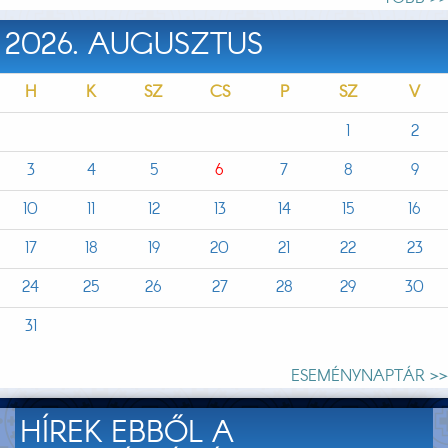
2026. AUGUSZTUS
H
K
SZ
CS
P
SZ
V
1
2
3
4
5
6
7
8
9
10
11
12
13
14
15
16
17
18
19
20
21
22
23
24
25
26
27
28
29
30
31
ESEMÉNYNAPTÁR >>
HÍREK EBBŐL A