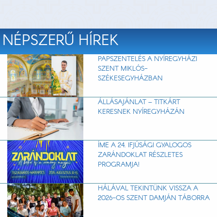
NÉPSZERŰ HÍREK
PAPSZENTELÉS A NYÍREGYHÁZI
SZENT MIKLÓS-
SZÉKESEGYHÁZBAN
ÁLLÁSAJÁNLAT – TITKÁRT
KERESNEK NYÍREGYHÁZÁN
ÍME A 24. IFJÚSÁGI GYALOGOS
ZARÁNDOKLAT RÉSZLETES
PROGRAMJA!
HÁLÁVAL TEKINTÜNK VISSZA A
2026-OS SZENT DAMJÁN TÁBORRA