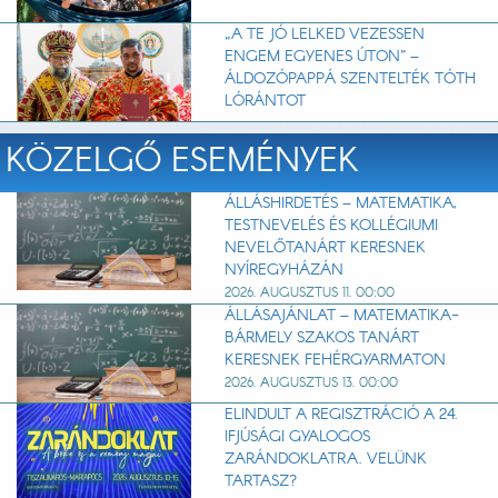
„A TE JÓ LELKED VEZESSEN
ENGEM EGYENES ÚTON” –
ÁLDOZÓPAPPÁ SZENTELTÉK TÓTH
LÓRÁNTOT
KÖZELGŐ ESEMÉNYEK
ÁLLÁSHIRDETÉS – MATEMATIKA,
TESTNEVELÉS ÉS KOLLÉGIUMI
NEVELŐTANÁRT KERESNEK
NYÍREGYHÁZÁN
2026. AUGUSZTUS 11. 00:00
ÁLLÁSAJÁNLAT – MATEMATIKA-
BÁRMELY SZAKOS TANÁRT
KERESNEK FEHÉRGYARMATON
2026. AUGUSZTUS 13. 00:00
ELINDULT A REGISZTRÁCIÓ A 24.
IFJÚSÁGI GYALOGOS
ZARÁNDOKLATRA. VELÜNK
TARTASZ?