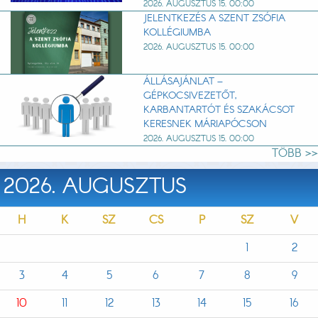
2026. AUGUSZTUS 15. 00:00
JELENTKEZÉS A SZENT ZSÓFIA
KOLLÉGIUMBA
2026. AUGUSZTUS 15. 00:00
ÁLLÁSAJÁNLAT –
GÉPKOCSIVEZETŐT,
KARBANTARTÓT ÉS SZAKÁCSOT
KERESNEK MÁRIAPÓCSON
2026. AUGUSZTUS 15. 00:00
TÖBB >>
2026. AUGUSZTUS
H
K
SZ
CS
P
SZ
V
1
2
3
4
5
6
7
8
9
10
11
12
13
14
15
16