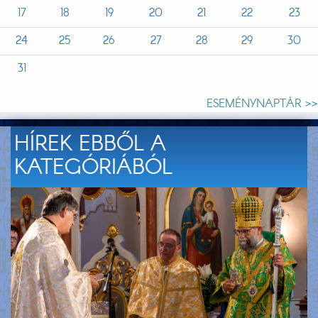
17
18
19
20
21
22
23
24
25
26
27
28
29
30
31
ESEMÉNYNAPTÁR >>
HÍREK EBBŐL A
KATEGÓRIÁBÓL