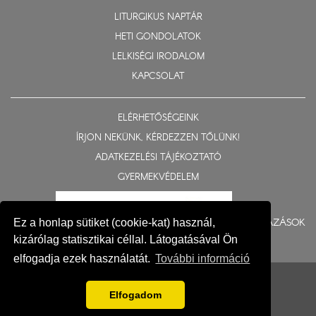
LITURGIKUS NAPTÁR
HETI GONDOLATOK
LELKISÉGI IRODALOM
KAPCSOLAT
ELÉRHETŐSÉGEINK
ÍRJON NEKÜNK, KÉRDEZZEN TŐLÜNK!
ADATKEZELÉSI TÁJÉKOZTATÓ
GYERMEKVÉDELEM
BERUHÁZÁSOK
Ez a honlap sütiket (cookie-kat) használ,
kizárólag statisztikai céllal. Látogatásával Ön
elfogadja ezek használatát.
További információ
© 2015-2026 Nyíregyházi Egyházmegye
Impresszum
Elfogadom