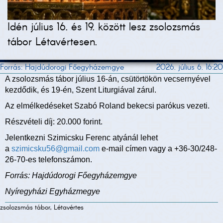
Idén július 16. és 19. között lesz zsolozsmás
tábor Létavértesen.
Forrás: Hajdúdorogi Főegyházemgye
2026. július 6. 16:20
A zsolozsmás tábor július 16-án, csütörtökön vecsernyével
kezdődik, és 19-én, Szent Liturgiával zárul.
Az elmélkedéseket Szabó Roland bekecsi parókus vezeti.
Részvételi díj: 20.000 forint.
Jelentkezni Szimicsku Ferenc atyánál lehet
a
szimicsku56@gmail.com
e-mail címen vagy a +36-30/248-
26-70-es telefonszámon.
Forrás: Hajdúdorogi Főegyházemgye
Nyíregyházi Egyházmegye
zsolozsmás tábor, Létavértes