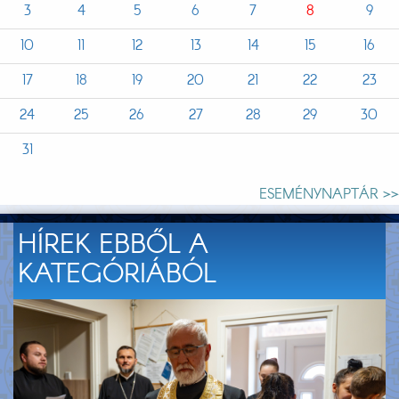
3
4
5
6
7
8
9
10
11
12
13
14
15
16
17
18
19
20
21
22
23
24
25
26
27
28
29
30
31
ESEMÉNYNAPTÁR >>
HÍREK EBBŐL A
KATEGÓRIÁBÓL