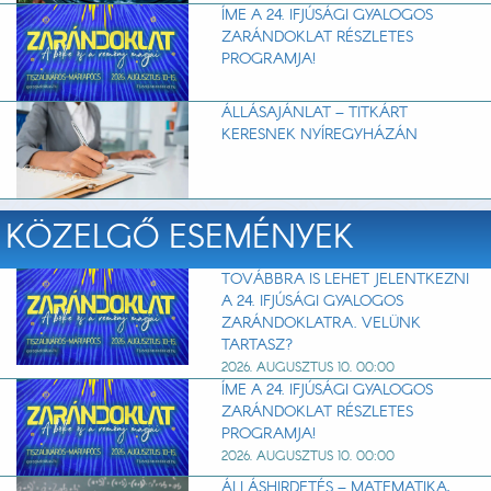
ÍME A 24. IFJÚSÁGI GYALOGOS
ZARÁNDOKLAT RÉSZLETES
PROGRAMJA!
ÁLLÁSAJÁNLAT – TITKÁRT
KERESNEK NYÍREGYHÁZÁN
KÖZELGŐ ESEMÉNYEK
TOVÁBBRA IS LEHET JELENTKEZNI
A 24. IFJÚSÁGI GYALOGOS
ZARÁNDOKLATRA. VELÜNK
TARTASZ?
2026. AUGUSZTUS 10. 00:00
ÍME A 24. IFJÚSÁGI GYALOGOS
ZARÁNDOKLAT RÉSZLETES
PROGRAMJA!
2026. AUGUSZTUS 10. 00:00
ÁLLÁSHIRDETÉS – MATEMATIKA,