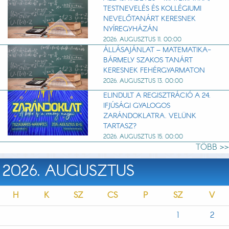
TESTNEVELÉS ÉS KOLLÉGIUMI
NEVELŐTANÁRT KERESNEK
NYÍREGYHÁZÁN
2026. AUGUSZTUS 11. 00:00
ÁLLÁSAJÁNLAT – MATEMATIKA-
BÁRMELY SZAKOS TANÁRT
KERESNEK FEHÉRGYARMATON
2026. AUGUSZTUS 13. 00:00
ELINDULT A REGISZTRÁCIÓ A 24.
IFJÚSÁGI GYALOGOS
ZARÁNDOKLATRA. VELÜNK
TARTASZ?
2026. AUGUSZTUS 15. 00:00
TÖBB >>
2026. AUGUSZTUS
H
K
SZ
CS
P
SZ
V
1
2