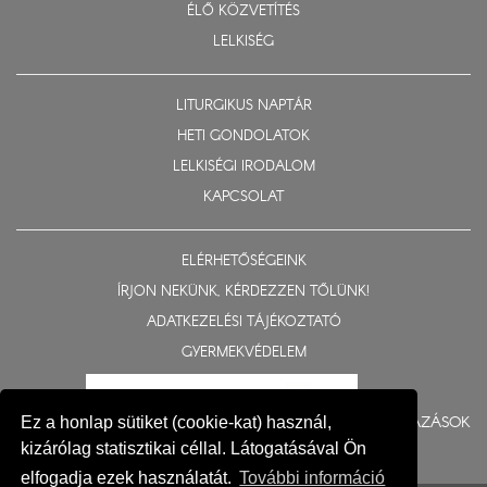
ÉLŐ KÖZVETÍTÉS
LELKISÉG
LITURGIKUS NAPTÁR
HETI GONDOLATOK
LELKISÉGI IRODALOM
KAPCSOLAT
ELÉRHETŐSÉGEINK
ÍRJON NEKÜNK, KÉRDEZZEN TŐLÜNK!
ADATKEZELÉSI TÁJÉKOZTATÓ
GYERMEKVÉDELEM
BERUHÁZÁSOK
Ez a honlap sütiket (cookie-kat) használ,
kizárólag statisztikai céllal. Látogatásával Ön
elfogadja ezek használatát.
További információ