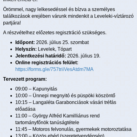
Örömmel, nagy lelkesedéssel és bízva a személyes
találkozások erejében várunk mindenkit a Leveleki-víztározó
partjára!
A részvételhez előzetes regisztráció szükséges.
Időpont:
2026. július 25. szombat
Helyszín:
Levelek, Tópart
Jelentkezési határidő:
2026. július 19.
Online regisztrációs felület:
https://forms.gle/757triiVesAtdm7MA
Tervezett program:
09:00 – Kapunyitás
10:00 – Ünnepi megnyitó és püspöki köszöntő
10:15 – Langaléta Garabonciások vásári tréfás
előadása
11:00 – György Alfréd Kamilliánus rend
tartományfőnök tanúságtétele
11:45 – Motoros felvonulás, gyermekek motoroztatása
13:00 – Közös ebéd (szeretetvendégség)