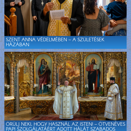
SZENT ANNA VÉDELMÉBEN – A SZÜLETÉSEK
HÁZÁBAN
ÖRÜLJ NEKI, HOGY HASZNÁL AZ ISTEN! – ÖTVENÉVES
PAPI SZOLGÁLATÁÉRT ADOTT HÁLÁT SZABADOS