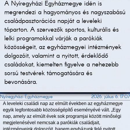
A Nyíregyházi Egyházmegye idén is
megrendezi a hagyományos és nagyszabású
családpasztorációs napját a leveleki
tóparton. A szervezők sportos, kulturális és
lelki programokkal várják a parókiák
közösségeit, az egyházmegyei intézmények
dolgozóit, valamint a nyitott, érdeklődő
családokat, kiemelten figyelve a nehezebb
sorsú testvérek támogatására és
bevonására.
Nyíregyházi Egyházmegye
2026. július 6. 17:07
A leveleki családi nap az elmúlt években az egyházmegye
egyik legfontosabb közösségépítő eseményévé vált. „Egy
nap, amely az elmúlt évek sok programjai között minőségi
megjelenésével nemcsak a parókiák családjait,
intézményeink dolgozóit, hanem egyházunk felé nyitott,