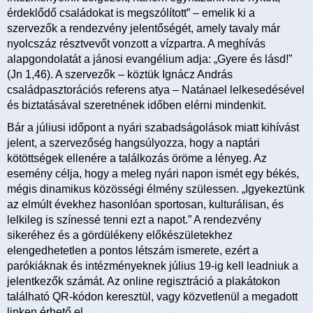
érdeklődő családokat is megszólított” – emelik ki a
szervezők a rendezvény jelentőségét, amely tavaly már
nyolcszáz résztvevőt vonzott a vízpartra. A meghívás
alapgondolatát a jánosi evangélium adja: „Gyere és lásd!”
(Jn 1,46). A szervezők – köztük Ignácz András
családpasztorációs referens atya – Natánael lelkesedésével
és biztatásával szeretnének időben elérni mindenkit.
Bár a júliusi időpont a nyári szabadságolások miatt kihívást
jelent, a szervezőség hangsúlyozza, hogy a naptári
kötöttségek ellenére a találkozás öröme a lényeg. Az
esemény célja, hogy a meleg nyári napon ismét egy békés,
mégis dinamikus közösségi élmény szülessen. „Igyekeztünk
az elmúlt évekhez hasonlóan sportosan, kulturálisan, és
lelkileg is színessé tenni ezt a napot.” A rendezvény
sikeréhez és a gördülékeny előkészületekhez
elengedhetetlen a pontos létszám ismerete, ezért a
parókiáknak és intézményeknek július 19-ig kell leadniuk a
jelentkezők számát. Az online regisztráció a plakátokon
található QR-kódon keresztül, vagy közvetlenül a megadott
linken érhető el.