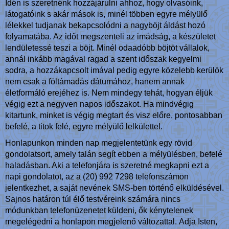
Idén is szeretnénk hozzájárulni ahhoz, hogy olvasóink,
látogatóink s akár mások is, minél többen egyre mélyülő
lélekkel tudjanak bekapcsolódni a nagyböjt áldást hozó
folyamatába. Az időt megszenteli az imádság, a készületet
lendületessé teszi a böjt. Minél odaadóbb böjtöt vállalok,
annál inkább magával ragad a szent időszak kegyelmi
sodra, a hozzákapcsolt imával pedig egyre közelebb kerülök
nem csak a föltámadás dátumához, hanem annak
életformáló erejéhez is. Nem mindegy tehát, hogyan éljük
végig ezt a negyven napos időszakot. Ha mindvégig
kitartunk, minket is végig megtart és visz előre, pontosabban
befelé, a titok felé, egyre mélyülő lelkülettel.
Honlapunkon minden nap megjelentetünk egy rövid
gondolatsort, amely talán segít ebben a mélyülésben, befelé
haladásban. Aki a telefonjára is szeretné megkapni ezt a
napi gondolatot, az a (20) 992 7298 telefonszámon
jelentkezhet, a saját nevének SMS-ben történő elküldésével.
Sajnos határon túl élő testvéreink számára nincs
módunkban telefonüzenetet küldeni, ők kénytelenek
megelégedni a honlapon megjelenő változattal. Adja Isten,