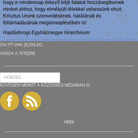
hogy e mindennap érkező böjti falatok hozzásegítsenek
minket ahhoz, hogy elmélyült lélekkel vehessünk részt
Krisztus Urunk szenvedésének, halálának és
föltámadásának megünneplésében is!
Hajdúdorogi Egyházmegye hírarchívum
ÖN ITT VAN JELENLEG:
VISSZA A TETEJÉRE
KÖVESSEN MINKET A KÖZÖSSÉGI MÉDIÁBAN IS:
HÍREK