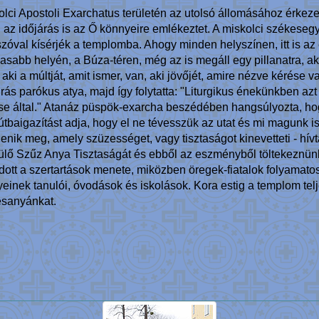
lci Apostoli Exarchatus területén az utolsó állomásához érkez
z időjárás is az Ő könnyeire emlékeztet. A miskolci székesegy
zóval kísérjék a templomba. Ahogy minden helyszínen, itt is az e
asabb helyén, a Búza-téren, még az is megáll egy pillanatra, aki
ki a múltját, amit ismer, van, aki jövőjét, amire nézve kérése 
s parókus atya, majd így folytatta: "Liturgikus énekünkben azt
e által." Atanáz püspök-exarcha beszédében hangsúlyozta, hogy
tbaigazítást adja, hogy el ne tévesszük az utat és mi magunk is
lenik meg, amely szüzességet, vagy tisztaságot kinevetteti - hívt
zülő Szűz Anya Tisztaságát és ebből az eszményből töltekeznün
dott a szertartások menete, miközben öregek-fiatalok folyamatos
inek tanulói, óvodások és iskolások. Kora estig a templom telj
esanyánkat.