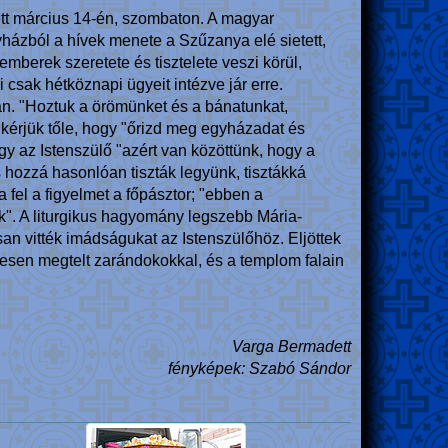
ett március 14-én, szombaton. A magyar
házból a hívek menete a Szűzanya elé sietett,
mberek szeretete és tisztelete veszi körül,
 csak hétköznapi ügyeit intézve jár erre.
van. "Hoztuk a örömünket és a bánatunkat,
 kérjük tőle, hogy "őrizd meg egyházadat és
 az Istenszülő "azért van közöttünk, hogy a
 hozzá hasonlóan tiszták legyünk, tisztákká
a fel a figyelmet a főpásztor; "ebben a
k". A liturgikus hagyomány legszebb Mária-
an vitték imádságukat az Istenszülőhöz. Eljöttek
esen megtelt zarándokokkal, és a templom falain
Varga Bermadett
fényképek: Szabó Sándor