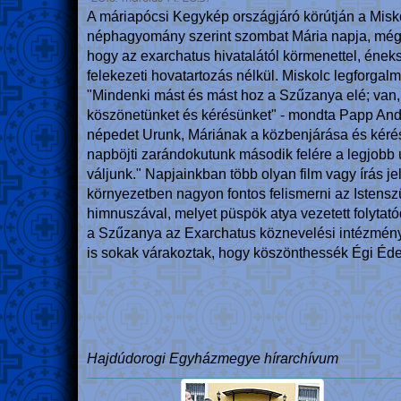
A máriapócsi Kegykép országjáró körútján a Misko
néphagyomány szerint szombat Mária napja, még a
hogy az exarchatus hivatalától körmenettel, éneks
felekezeti hovatartozás nélkül. Miskolc legforgalm
"Mindenki mást és mást hoz a Szűzanya elé; van, a
köszönetünket és kérésünket" - mondta Papp Andrá
népedet Urunk, Máriának a közbenjárása és kérés
napböjti zarándokutunk második felére a legjobb ú
váljunk." Napjainkban több olyan film vagy írás je
környezetben nagyon fontos felismerni az Istens
himnuszával, melyet püspök atya vezetett folytató
a Szűzanya az Exarchatus köznevelési intézménye
is sokak várakoztak, hogy köszönthessék Égi Éd
Hajdúdorogi Egyházmegye hírarchívum