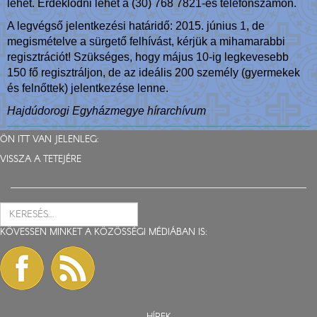
lehet. Érdeklődni lehet a (30) 768 7821-es telefonszámon.
A legvégső jelentkezési határidő: 2015. június 1, de
megismételve a sürgető felhívást, kérjük a mihamarabbi
regisztrációt! Szükséges, hogy május 10-ig legkevesebb
150 fő regisztráljon, de az ideális 200 személy (gyermekek
és felnőttek) jelentkezése lenne.
Hajdúdorogi Egyházmegye hírarchívum
ÖN ITT VAN JELENLEG:
VISSZA A TETEJÉRE
KÖVESSEN MINKET A KÖZÖSSÉGI MÉDIÁBAN IS: