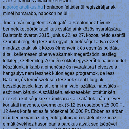
azok a parókus atyákon keresztül
a
gorogkatolikus.hu
honlapon feltétlenül regisztráljanak
minél hamarabb, napokon belül!
Íme a már megjelent csalogató: a Balatonhoz hívunk
benneteket görögkatolikus családjaink közös nyaralására.
Balatonföldváron 2015. június 22. és 27. között, hétfő estétől
szombat reggelig leszünk együtt, lehetőséget adva ezzel
mindazoknak, akik közös élményeink és egymás példája
által, kellemesen pihenve akarnak megerősödni testileg,
lelkileg, szellemileg. Az idén sokkal egyszerűbb napirenddel
készülünk, inkább a pihenésre és nyaralásra helyezve a
hangsúlyt, nem lesznek különleges programok, de lesz
Balaton, és természetesen lesznek szent liturgiák,
beszélgetések, fagylalt, enni-innivaló, szállás, napsütés -
esőt nem kérünk. A szállásért, étkezésekért, ottlétünkért
ezeket a költségekre számítsanak a családok: három éves
kor alatt ingyenes, gyermekek (3-12 év) esetében 25.000 Ft,
12 éves kor felett és felnőtteknél 30.000 Ft. Ebben az árban
már benne van az idegenforgalmi adó is. Jelentkezni az
elmúlt évekhez hasonlóan a parókus atyák segítségével