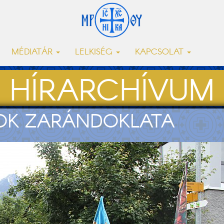
MÉDIATÁR
LELKISÉG
KAPCSOLAT
HÍRARCHÍVUM
ROK ZARÁNDOKLATA