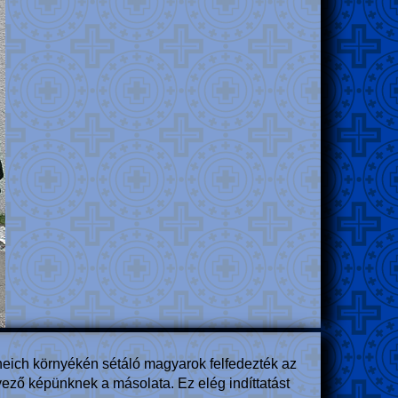
neich környékén sétáló magyarok felfedezték az
yező képünknek a másolata. Ez elég indíttatást