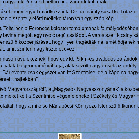
lő magyarok Pünkösd hétfőn oda zarándokoljanak.
őket, hogy együtt imádkozzunk. De ha már ily sokat kell utazni, k
an a szentély előtti mellékoltáron van egy szép kép.
ett. Telfs-ben a Ferences kolostor templomának falmélyedésében
 lavina megölt egy nyolc tagú családot. A város széli kicsiny ká
 Istenszülő közbenjárását, hogy ilyen tragédiák ne ismétlődjene
, amit szintén nagy tisztelet övez.
omáson gyülekeznek, hogy egy kb. 5 km-es gyalogos zarándokla
 fiatalabb generáció vállalja, akik között nagyon sok az erdélyi
ár évente csak egyszer van itt Szentmise, de a kápolna nagyon 
telt „hajlékban”.
„hívő Magyarországról”, a „Magyarok Nagyasszonyának” a közben
zelmeket kelt a Szentmise végén elénekelt Székely és Magyar 
olattal, hogy a mi első Máriapócsi Könnyező Istenszülő Ikonun