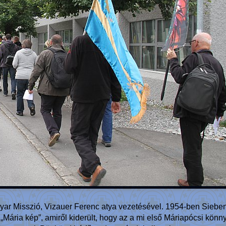
gyar Misszió, Vizauer Ferenc atya vezetésével. 1954-ben Siebe
Mária kép”, amiről kiderült, hogy az a mi első Máriapócsi könn