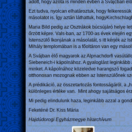
adott, hogy azóta is minden évben a Svájcban é
Ezt tudva, nyolcan elhatároztuk, hogy felkeressük 
másolatot is. Így aztán láthattuk, hogy
Kirchschlagb
Maria Bild pedig az Osztrákok búcsújáró helye l
őrzött képre. Vals-ban, az 1700-as évek elején egy
Istenszülő Ikonjának a másolatát, s itt kérjék az
Mihály templomában is a főoltáron van egy másolat
A Svájban élő magyarok az Alpnachdorfi vasútáll
Siebeneich-i kápolnához. A gyaloglást leginkább a
minket. A kápolnához közeledve harangszó fogad. B
otthonosan mozognak ebben az Istenszülőnek szen
A prédikáció, az összetartozás fontosságáról, a 
különleges értéke van. Mint ahogy sajátságos ér
Mi pedig elindulunk haza, leginkább azzal a gond
Feketéné Dr. Kiss Mária
Hajdúdorogi Egyházmegye hírarchívum