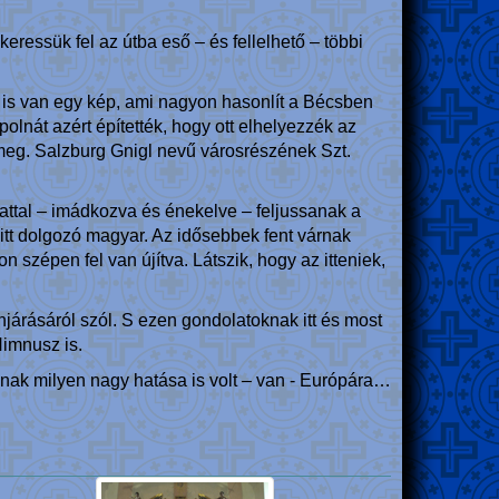
eressük fel az útba eső – és fellelhető – többi
 is van egy kép, ami nagyon hasonlít a Bécsben
polnát azért építették, hogy ott elhelyezzék az
k meg. Salzburg Gnigl nevű városrészének Szt.
ttal – imádkozva és énekelve – feljussanak a
 itt dolgozó magyar. Az idősebbek fent várnak
szépen fel van újítva. Látszik, hogy az itteniek,
járásáról szól. S ezen gondolatoknak itt és most
Himnusz is.
knak milyen nagy hatása is volt – van - Európára…