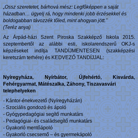
„Ossz szeretetet, bárhová mész: Legfőképpen a saját
házadban… ügyelj rá, hogy mindenki jobb érzésekkel és
boldogabban távozzék tőled, mint ahogyan jött."
(Teréz anya)
Az Árpád-házi Szent Piroska Szakképző Iskola 2015.
szeptembertől az alábbi esti, iskolarendszerű OKJ-s
képzéseket indítja TANDÍJMENTESEN (szakképzési
keretszám terhére) és KEDVEZŐ TANDÍJJAL:
Nyíregyháza, Nyírbátor, Újfehértó, Kisvárda,
Fehérgyarmat, Mátészalka, Záhony, Tiszavasvári
telephelyeken
- Kántor-énekvezető (Nyíregyházán)
- Szociális gondozó és ápoló
- Gyógypedagógiai segítő munkatárs
- Pedagógiai- és családsegítő munkatárs
- Gyakorló mentőápoló
- Gyakorló csecsemő – és gyermekápoló