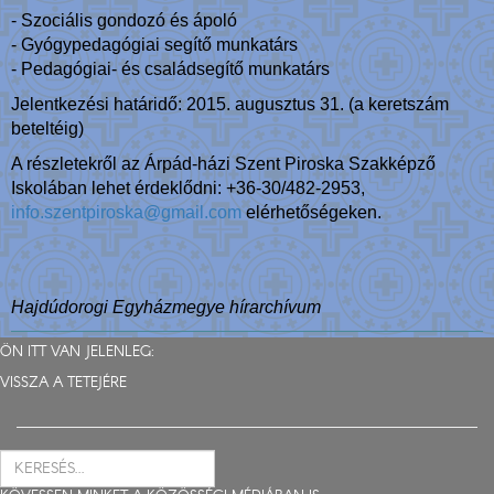
- Szociális gondozó és ápoló
- Gyógypedagógiai segítő munkatárs
- Pedagógiai- és családsegítő munkatárs
Jelentkezési határidő: 2015. augusztus 31. (a keretszám
beteltéig)
A részletekről az Árpád-házi Szent Piroska Szakképző
Iskolában lehet érdeklődni: +36-30/482-2953,
info.szentpiroska@gmail.com
elérhetőségeken.
Hajdúdorogi Egyházmegye hírarchívum
ÖN ITT VAN JELENLEG:
VISSZA A TETEJÉRE