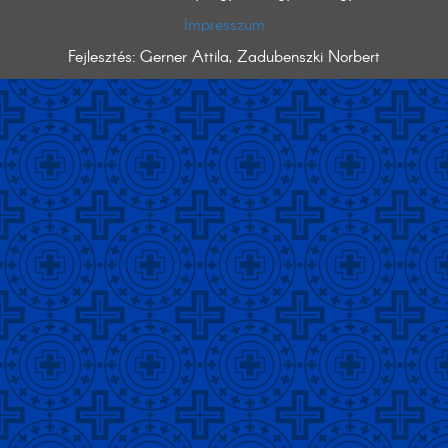
Impresszum
Fejlesztés: Gerner Attila, Zadubenszki Norbert