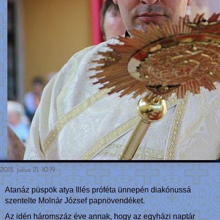
2015. július 21. 10:19
Atanáz püspök atya Illés próféta ünnepén diakónussá
szentelte Molnár József papnövendéket.
Az idén háromszáz éve annak, hogy az egyházi naptár