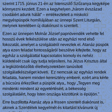
szerint 1715. június 21-én az Istenszülő Szűzanya kegyképe
könnyezni kezdett. Ezen a kegyhelyen „három évszázad
csodáiért adunk hálát” – emlékeztetett a miskolci
megyéspüspök homíliájában az ünnepi Szent Liturgián,
melynek keretében új diakónust is szentelt.
Ezen az ünnepen Molnár József papnövendék vehette fel
hosszú évek felkészülése után az egyházi rend első
fokozatát, amelyet a szolgálatról neveztek el. Atanáz püspök
atya ezen feladat fontosságáról beszélve kifejtette, hogy az
egyház a szolgálattal kapcsolatos komoly és nehéz
küldetését csak úgy tudja teljesíteni, ha Jézus Krisztus által
a legkülönbözőbb élethelyzetekben tanúsított
szolgálatkészséget követi. Ez nemcsak az egyházi rendek
feladata, hanem minden keresztény emberé, ezért arra kérte
a búcsúra érkezőket a püspök atya,, hogy „Tegyen meg
mindenki mindent az egyetértésért, a békesség
szolgálatáért, hogy Isten országa közöttünk is épüljön.”
Erre buzdította Atanáz atya a frissen szentelt diakónust is,
akinek a Szentlélek kegyelmét és kitartást kívánunk új