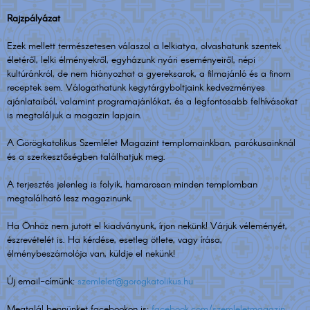
Rajzpályázat
Ezek mellett természetesen válaszol a lelkiatya, olvashatunk szentek
életéről, lelki élményekről, egyházunk nyári eseményeiről, népi
kultúránkról, de nem hiányozhat a gyereksarok, a filmajánló és a finom
receptek sem. Válogathatunk kegytárgyboltjaink kedvezményes
ajánlataiból, valamint programajánlókat, és a legfontosabb felhívásokat
is megtaláljuk a magazin lapjain.
A Görögkatolikus Szemlélet Magazint templomainkban, parókusainknál
és a szerkesztőségben találhatjuk meg.
A terjesztés jelenleg is folyik, hamarosan minden templomban
megtalálható lesz magazinunk.
Ha Önhöz nem jutott el kiadványunk, írjon nekünk! Várjuk véleményét,
észrevételét is. Ha kérdése, esetleg ötlete, vagy írása,
élménybeszámolója van, küldje el nekünk!
Új email-címünk:
szemlelet@gorogkatolikus.hu
Megtalál bennünket facebookon is:
facebook.com/szemleletmagazin