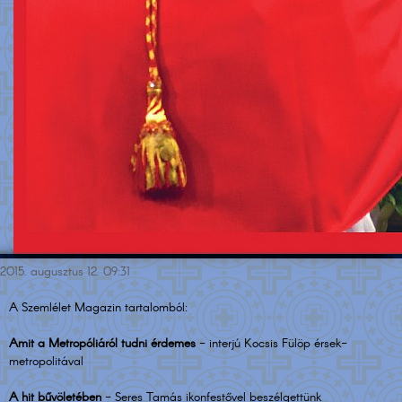
2015. augusztus 12. 09:31
A Szemlélet Magazin tartalomból:
Amit a Metropóliáról tudni érdemes
- interjú Kocsis Fülöp érsek-
metropolitával
A hit bűvöletében
- Seres Tamás ikonfestővel beszélgettünk