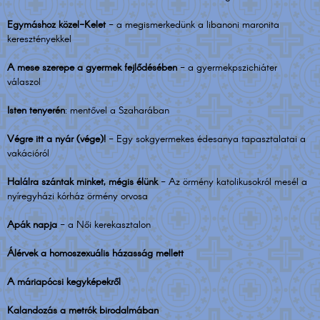
Egymáshoz közel-Kelet
- a megismerkedünk a libanoni maronita
keresztényekkel
A mese szerepe a gyermek fejlődésében
- a gyermekpszichiáter
válaszol
Isten tenyerén
: mentővel a Szaharában
Végre itt a nyár (vége)!
- Egy sokgyermekes édesanya tapasztalatai a
vakációról
Halálra szántak minket, mégis élünk
- Az örmény katolikusokról mesél a
nyíregyházi kórház örmény orvosa
Apák napja
- a Női kerekasztalon
Álérvek a homoszexuális házasság mellett
A máriapócsi kegyképekről
Kalandozás a metrók birodalmában