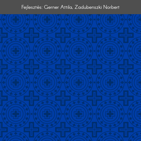
Fejlesztés: Gerner Attila, Zadubenszki Norbert