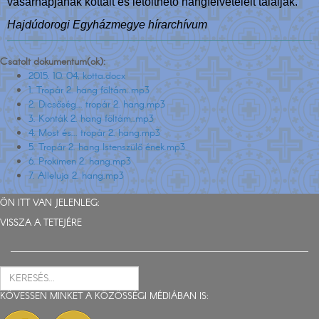
vasárnapjának kottáit és letölthető hangfelvételeit találják.
Hajdúdorogi Egyházmegye hírarchívum
Csatolt dokumentum(ok):
2015. 10. 04, kotta.docx
1. Tropár 2. hang föltám..mp3
2. Dicsőség... tropár 2. hang.mp3
3. Konták 2. hang föltám..mp3
4. Most és... tropár 2. hang.mp3
5. Tropár 2. hang Istenszülő ének.mp3
6. Prokimen 2. hang.mp3
7. Alleluja 2. hang.mp3
ÖN ITT VAN JELENLEG:
VISSZA A TETEJÉRE
KÖVESSEN MINKET A KÖZÖSSÉGI MÉDIÁBAN IS: