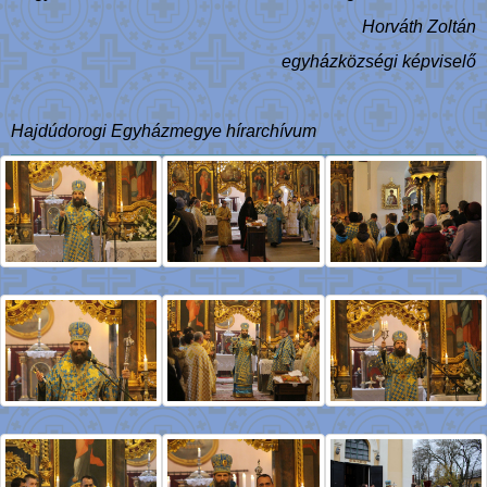
Horváth Zoltán
egyházközségi képviselő
Hajdúdorogi Egyházmegye hírarchívum