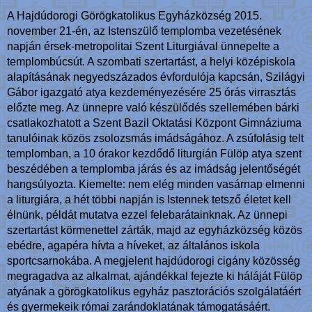
A Hajdúdorogi Görögkatolikus Egyházközség 2015.
november 21-én, az Istenszülő templomba vezetésének
napján érsek-metropolitai Szent Liturgiával ünnepelte a
templombúcsút. A szombati szertartást, a helyi középiskola
alapításának negyedszázados évfordulója kapcsán, Szilágyi
Gábor igazgató atya kezdeményezésére 25 órás virrasztás
előzte meg. Az ünnepre való készülődés szellemében bárki
csatlakozhatott a Szent Bazil Oktatási Központ Gimnáziuma
tanulóinak közös zsolozsmás imádságához. A zsúfolásig telt
templomban, a 10 órakor kezdődő liturgián Fülöp atya szent
beszédében a templomba járás és az imádság jelentőségét
hangsúlyozta. Kiemelte: nem elég minden vasárnap elmenni
a liturgiára, a hét többi napján is Istennek tetsző életet kell
élnünk, példát mutatva ezzel felebarátainknak. Az ünnepi
szertartást körmenettel zárták, majd az egyházközség közös
ebédre, agapéra hívta a híveket, az általános iskola
sportcsarnokába. A megjelent hajdúdorogi cigány közösség
megragadva az alkalmat, ajándékkal fejezte ki háláját Fülöp
atyának a görögkatolikus egyház pasztorációs szolgálatáért
és gyermekeik római zarándoklatának támogatásáért.