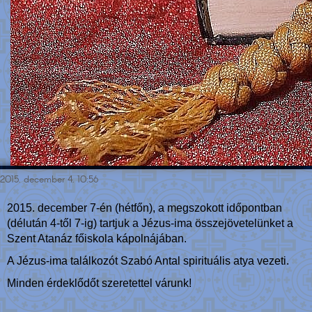
2015. december 4. 10:56
2015. december 7-én (hétfőn), a megszokott időpontban
(délután 4-től 7-ig) tartjuk a Jézus-ima összejövetelünket a
Szent Atanáz főiskola kápolnájában.
A Jézus-ima találkozót Szabó Antal spirituális atya vezeti.
Minden érdeklődőt szeretettel várunk!