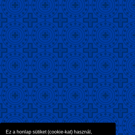
Ez a honlap sütiket (cookie-kat) használ,