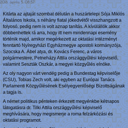
2016. április 5. 08:57
Kitárta az ajtaját szombat délután a huszártelepi Sója Miklós
Általános Iskola, s néhány fiatal jókedvétől visszhangzott a
folyosó, pedig nem is volt aznap tanítás. A kívülállók akkor
döbbenhettek rá arra, hogy itt nem mindennapi esemény
történik majd, amikor megérkezett az oktatási intézményt
fenntartó Nyíregyházi Egyházmegye apostoli kormányzója,
Szocska A. Ábel atya, dr. Kovács Ferenc, a város
polgármestere, Petneházy Attila országgyűlési képviselő,
valamint Seszták Oszkár, a megyei közgyűlés elnöke.
Az oly nagyon várt vendég pedig a Bundestag képviselője
(CSU), Tobias Zech volt, aki egyben az Európai Tanács
Parlamenti Közgyűlésének Esélyegyenlőségi Bizottságának
a tagja is.
A német politikus pénteken érkezett megyénkbe kétnapos
látogatásra dr. Tilki Attila országgyűlési képviselő
meghívására, hogy megismerje a roma felzárkózási és
oktatási programot.