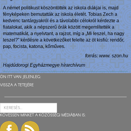
A német politikust köszöntötték az iskola diákjai is, majd
fényképeken bemutatták az iskola életét. Tobias Zech a
kedvenc tantárgyakról és a távolabbi célokról kérdezte a
fiatalokat, akik a népszerű órák között megemlítették a
matematikát, a nyelvtant, a rajzot, míg a „Mi leszel, ha nagy
leszel?” kérdésre a következőket felelte az öt kisfiú: rendőr,
pap, focista, katona, kőműves.
forrás: www. szon.hu
Hajdúdorogi Egyházmegye hírarchívum
ÖN ITT VAN JELENLEG:
VISSZA A TETEJÉRE
KÖVESSEN MINKET A KÖZÖSSÉGI MÉDIÁBAN IS: