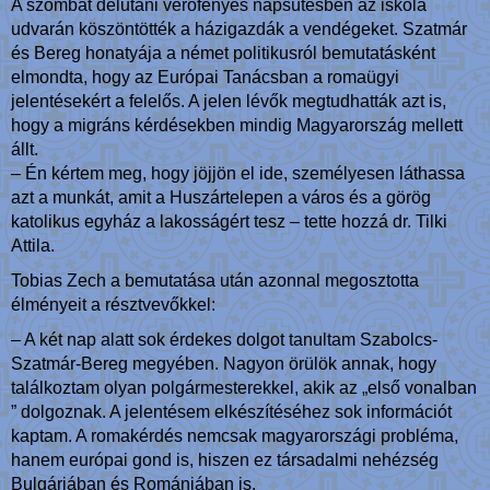
A szombat délutáni verőfényes napsütésben az iskola
udvarán köszöntötték a házigazdák a vendégeket. Szatmár
és Bereg honatyája a német politikusról bemutatásként
elmondta, hogy az Európai Tanácsban a romaügyi
jelentésekért a felelős. A jelen lévők megtudhatták azt is,
hogy a migráns kérdésekben mindig Magyarország mellett
állt.
– Én kértem meg, hogy jöjjön el ide, személyesen láthassa
azt a munkát, amit a Huszártelepen a város és a görög
katolikus egyház a lakosságért tesz – tette hozzá dr. Tilki
Attila.
Tobias Zech a bemutatása után azonnal megosztotta
élményeit a résztvevőkkel:
– A két nap alatt sok érdekes dolgot tanultam Szabolcs-
Szatmár-Bereg megyében. Nagyon örülök annak, hogy
találkoztam olyan polgármesterekkel, akik az „első vonalban
” dolgoznak. A jelentésem elkészítéséhez sok információt
kaptam. A romakérdés nemcsak magyarországi probléma,
hanem európai gond is, hiszen ez társadalmi nehézség
Bulgáriában és Romániában is.