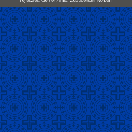
Fejlesztés: Gerner Attila, Zadubenszki Norbert