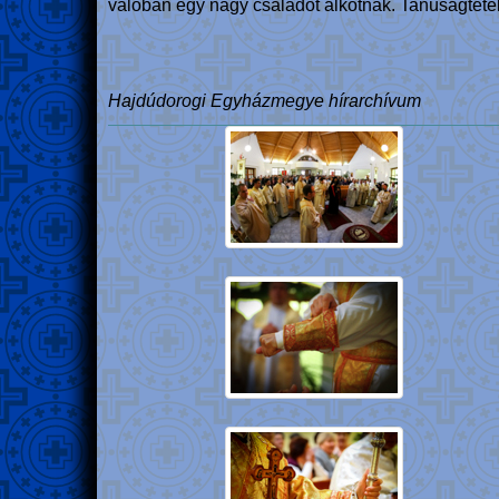
valóban egy nagy családot alkotnak. Tanúságtétel
Hajdúdorogi Egyházmegye hírarchívum