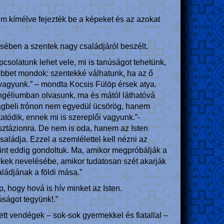
nem kímélve fejezték be a képeket és az azokat
ésében a szentek nagy családjáról beszélt.
csolatunk lehet vele, mi is tanúságot tehetünk,
többet mondok: szentekké válhatunk, ha az ő
i vagyunk.” – mondta Kocsis Fülöp érsek atya.
vangéliumban olvasunk, ma és mától láthatóvá
ságbeli trónon nem egyedül ücsörög, hanem
tatódik, ennek mi is szereplői vagyunk.”-
osztázionra. De nem is oda, hanem az Isten
aládja. Ezzel a szemlélettel kell nézni az
int eddig gondoltuk. Ma, amikor megpróbálják a
mekek nevelésébe, amikor tudatosan szét akarják
ládjának a földi mása.”
, hogy hová is hív minket az Isten.
úságot tegyünk!.”
ett vendégek – sok-sok gyermekkel és fiatallal –