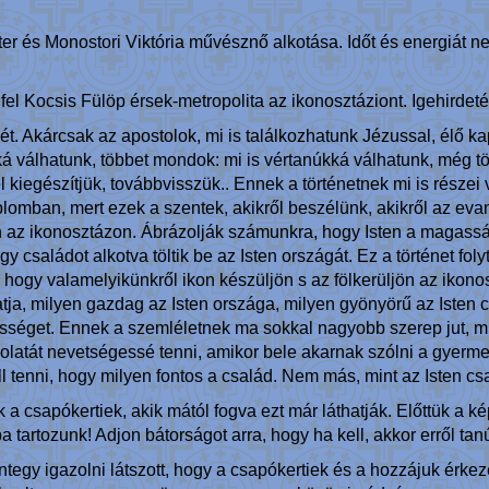
ster és Monostori Viktória művésznő alkotása. Időt és energiát 
 fel Kocsis Fülöp érsek-metropolita az ikonosztáziont. Igehirdet
t. Akárcsak az apostolok, mi is találkozhatunk Jézussal, élő kap
ká válhatunk, többet mondok: mi is vértanúkká válhatunk, még 
el kiegészítjük, továbbvisszük.. Ennek a történetnek mi is része
templomban, mert ezek a szentek, akikről beszélünk, akikről az e
en az ikonosztázon. Ábrázolják számunkra, hogy Isten a magas
családot alkotva töltik be az Isten országát. Ez a történet foly
, hogy valamelyikünkről ikon készüljön s az fölkerüljön az ikon
ja, milyen gazdag az Isten országa, milyen gyönyörű az Isten cs
össéget. Ennek a szemléletnek ma sokkal nagyobb szerep jut, m
csolatát nevetségessé tenni, amikor bele akarnak szólni a gyer
 tenni, hogy milyen fontos a család. Nem más, mint az Isten csa
 csapókertiek, akik mától fogva ezt már láthatják. Előttük a kép
artozunk! Adjon bátorságot arra, hogy ha kell, akkor erről tan
ntegy igazolni látszott, hogy a csapókertiek és a hozzájuk érkez