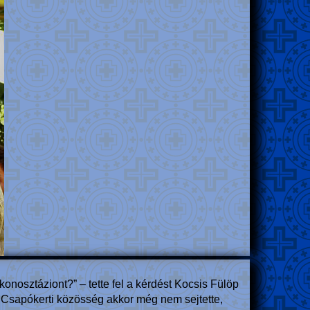
nosztáziont?” – tette fel a kérdést Kocsis Fülöp
 Csapókerti közösség akkor még nem sejtette,