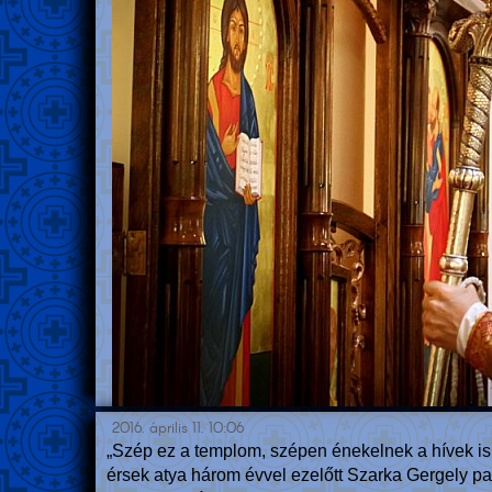
2016. április 11. 10:06
„Szép ez a templom, szépen énekelnek a hívek is.
érsek atya három évvel ezelőtt Szarka Gergely p