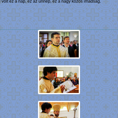
 volt ez a nap, ez az ünnep, ez a nagy közös imádság.