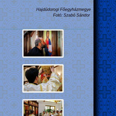
Hajdúdorogi Főegyházmegye
Fotó: Szabó Sándor