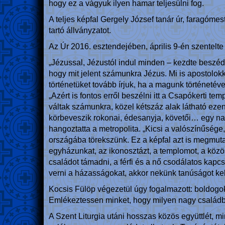
hogy ez a vágyuk ilyen hamar teljesülni fog.
A teljes képfal Gergely József tanár úr, faragóme
tartó állványzatot.
Az Úr 2016. esztendejében, április 9-én szentelte
„Jézussal, Jézustól indul minden – kezdte beszédé
hogy mit jelent számunkra Jézus. Mi is apostolok
történetüket tovább írjuk, ha a magunk történetév
„Azért is fontos erről beszélni itt a Csapókerti 
váltak számunkra, közel kétszáz alak látható ez
körbeveszik rokonai, édesanyja, követői… egy nagy 
hangoztatta a metropolita. „Kicsi a valószínűsége
országába törekszünk. Ez a képfal azt is megmutat
egyházunkat, az ikonosztázt, a templomot, a köz
családot támadni, a férfi és a nő csodálatos kap
verni a házasságokat, akkor nekünk tanúságot kell
Kocsis Fülöp végezetül úgy fogalmazott: boldogok a
Emlékeztessen minket, hogy milyen nagy családba t
A Szent Liturgia utáni hosszas közös együttlét, mi