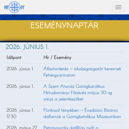
Toggl
naviga
ESEMÉNYNAPTÁR
2026. JÚNIUS 1.
Időpont
Hír / Esemény
2026. június 1.
Álláshirdetés – iskolaigazgatót keresnek
Fehérgyarmaton
2026. június 1.
A Szent Atanáz Görögkatolikus
Hittudományi Főiskola május 30-ig
várja a jelentkezőket
2026. június 1.
Pünkösd fényében – Évadzáró Bizánci
17:30
dallamok a Görögkatolikus Múzeumban
2026. május 27.
Petrasovszky-kiállítás nyílt a