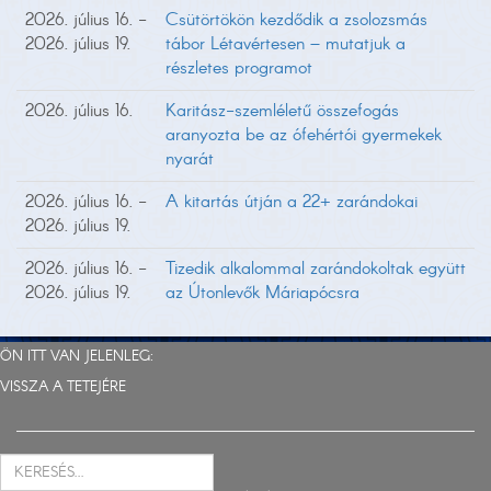
2026. július 16. -
Csütörtökön kezdődik a zsolozsmás
2026. július 19.
tábor Létavértesen – mutatjuk a
részletes programot
2026. július 16.
Karitász-szemléletű összefogás
aranyozta be az ófehértói gyermekek
nyarát
2026. július 16. -
A kitartás útján a 22+ zarándokai
2026. július 19.
2026. július 16. -
Tizedik alkalommal zarándokoltak együtt
2026. július 19.
az Útonlevők Máriapócsra
ÖN ITT VAN JELENLEG:
VISSZA A TETEJÉRE