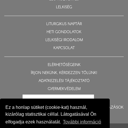
LELKISÉG
LITURGIKUS NAPTÁR
HETI GONDOLATOK
LELKISÉGI IRODALOM
KAPCSOLAT
ELÉRHETŐSÉGEINK
ÍRJON NEKÜNK, KÉRDEZZEN TŐLÜNK!
ADATKEZELÉSI TÁJÉKOZTATÓ
GYERMEKVÉDELEM
BERUHÁZÁSOK
Ez a honlap sütiket (cookie-kat) használ,
kizárólag statisztikai céllal. Látogatásával Ön
elfogadja ezek használatát.
További információ
© 2015-2026 Nyíregyházi Egyházmegye