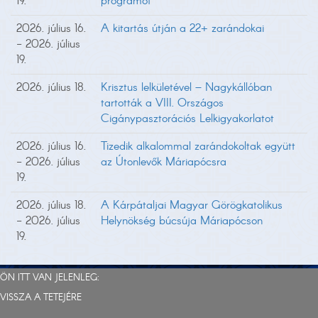
19.
programot
2026. július 16.
A kitartás útján a 22+ zarándokai
- 2026. július
19.
2026. július 18.
Krisztus lelkületével – Nagykállóban
tartották a VIII. Országos
Cigánypasztorációs Lelkigyakorlatot
2026. július 16.
Tizedik alkalommal zarándokoltak együtt
- 2026. július
az Útonlevők Máriapócsra
19.
2026. július 18.
A Kárpátaljai Magyar Görögkatolikus
- 2026. július
Helynökség búcsúja Máriapócson
19.
ÖN ITT VAN JELENLEG:
VISSZA A TETEJÉRE