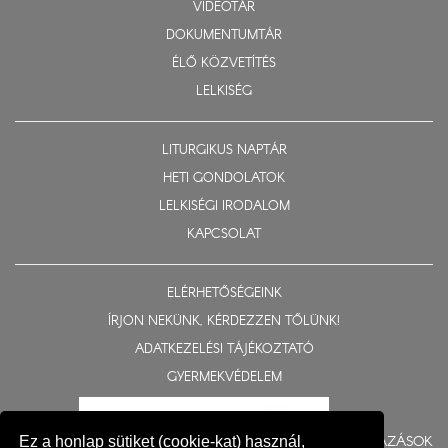
VIDEOTÁR
DOKUMENTUMTÁR
ÉLŐ KÖZVETÍTÉS
LELKISÉG
LITURGIKUS NAPTÁR
HETI GONDOLATOK
LELKISÉGI IRODALOM
KAPCSOLAT
ELÉRHETŐSÉGEINK
ÍRJON NEKÜNK, KÉRDEZZEN TŐLÜNK!
ADATKEZELÉSI TÁJÉKOZTATÓ
GYERMEKVÉDELEM
BERUHÁZÁSOK
Ez a honlap sütiket (cookie-kat) használ,