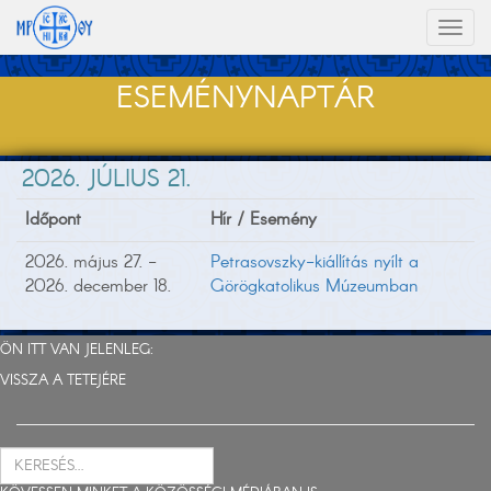
Toggl
naviga
ESEMÉNYNAPTÁR
2026. JÚLIUS 21.
Időpont
Hír / Esemény
2026. május 27. -
Petrasovszky-kiállítás nyílt a
2026. december 18.
Görögkatolikus Múzeumban
ÖN ITT VAN JELENLEG:
VISSZA A TETEJÉRE