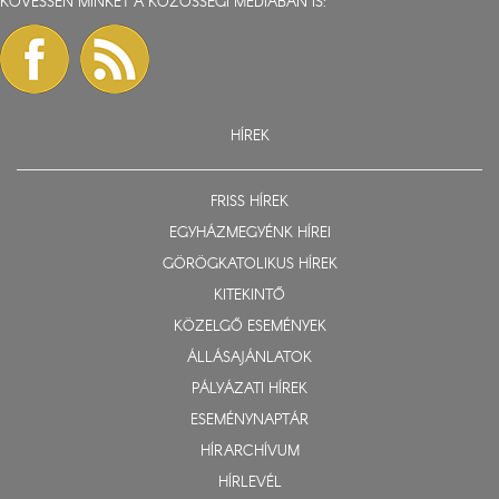
KÖVESSEN MINKET A KÖZÖSSÉGI MÉDIÁBAN IS:
HÍREK
FRISS HÍREK
EGYHÁZMEGYÉNK HÍREI
GÖRÖGKATOLIKUS HÍREK
KITEKINTŐ
KÖZELGŐ ESEMÉNYEK
ÁLLÁSAJÁNLATOK
PÁLYÁZATI HÍREK
ESEMÉNYNAPTÁR
HÍRARCHÍVUM
HÍRLEVÉL