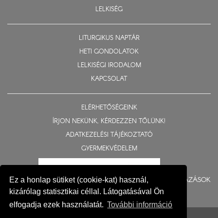
LELKISÉG
LITURGIKUS NAPTÁR
HETI GONDOLATOK
LELKISÉGI IRODALOM
KAPCSOLAT
ELÉRHETŐSÉGEINK
ÍRJON NEKÜNK, KÉRDEZZEN TŐLÜNK!
ADATKEZELÉSI TÁJÉKOZTATÓ
GYERMEKVÉDELEM
BERUHÁZÁSOK
Ez a honlap sütiket (cookie-kat) használ,
kizárólag statisztikai céllal. Látogatásával Ön
elfogadja ezek használatát.
További információ
© 2015-2026 Nyíregyházi Egyházmegye