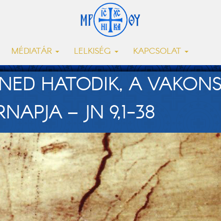
MÉDIATÁR
LELKISÉG
KAPCSOLAT
ENED HATODIK, A VAKONS
NAPJA – JN 9,1-38