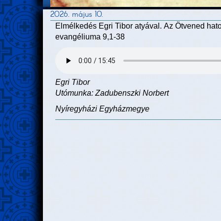
2026. május 10.
Elmélkedés Egri Tibor atyával. Az Ötvened hatod
evangéliuma 9,1-38
Egri Tibor
Utómunka: Zadubenszki Norbert
Nyíregyházi Egyházmegye