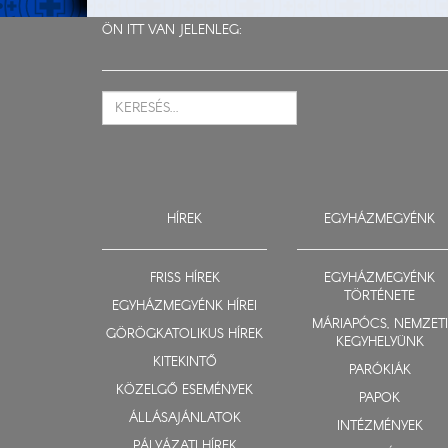
ÖN ITT VAN JELENLEG:
HÍREK
EGYHÁZMEGYÉNK
FRISS HÍREK
EGYHÁZMEGYÉNK
TÖRTÉNETE
EGYHÁZMEGYÉNK HÍREI
MÁRIAPÓCS, NEMZETI
GÖRÖGKATOLIKUS HÍREK
KEGYHELYÜNK
KITEKINTŐ
PARÓKIÁK
KÖZELGŐ ESEMÉNYEK
PAPOK
ÁLLÁSAJÁNLATOK
INTÉZMÉNYEK
PÁLYÁZATI HÍREK