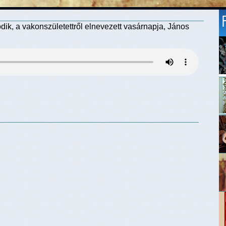
ik, a vakonszületettről elnevezett vasárnapja, János