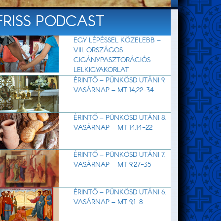
FRISS PODCAST
EGY LÉPÉSSEL KÖZELEBB –
VIII. ORSZÁGOS
CIGÁNYPASZTORÁCIÓS
LELKIGYAKORLAT
ÉRINTŐ – PÜNKÖSD UTÁNI 9.
VASÁRNAP – MT 14,22-34
ÉRINTŐ – PÜNKÖSD UTÁNI 8.
VASÁRNAP – MT 14,14-22
ÉRINTŐ – PÜNKÖSD UTÁNI 7.
VASÁRNAP – MT 9,27-35
ÉRINTŐ – PÜNKÖSD UTÁNI 6.
VASÁRNAP – MT 9,1-8