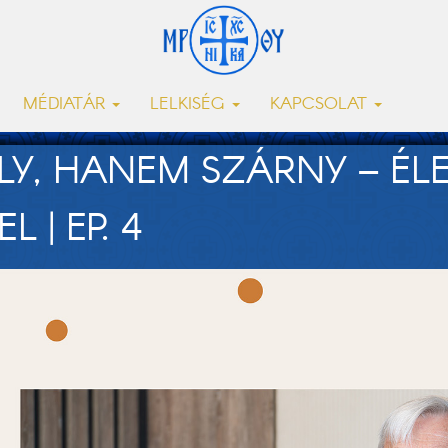
MÉDIATÁR
LELKISÉG
KAPCSOLAT
LY, HANEM SZÁRNY – ÉL
 | EP. 4