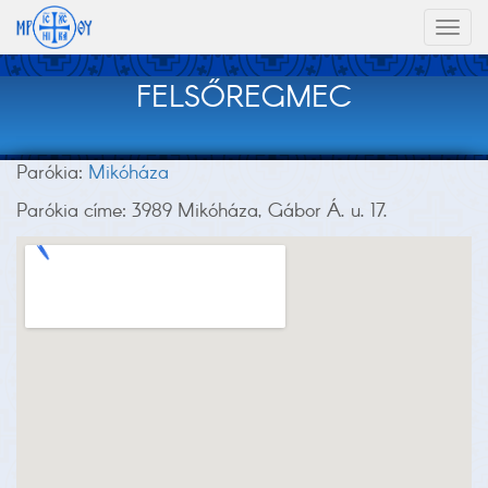
Toggl
naviga
FELSŐREGMEC
Parókia:
Mikóháza
Parókia címe: 3989 Mikóháza, Gábor Á. u. 17.