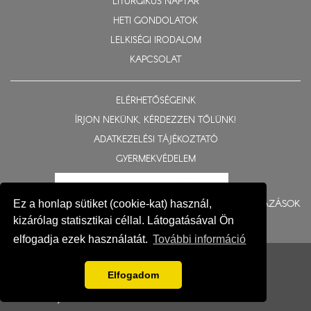
LITURGIKUS NAPTÁR
HETI GONDOLATOK
LELKISÉGI IRODALOM
KAPCSOLAT
ELÉRHETŐSÉGEINK
ÍRJON NEKÜNK, KÉRDEZZEN TŐLÜNK!
ADATKEZELÉSI TÁJÉKOZTATÓ
GYERMEKVÉDELEM
BERUHÁZÁSOK
Ez a honlap sütiket (cookie-kat) használ,
kizárólag statisztikai céllal. Látogatásával Ön
elfogadja ezek használatát.
További információ
© 2015-2026 Nyíregyházi Egyházmegye
Impresszum
Elfogadom
Fejlesztés: Gerner Attila, Zadubenszki Norbert