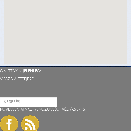
ÖN ITT VAN JELENLEG:
VISSZA A TETEJÉRE
KÖVESSEN MINKET A KÖZÖSSÉGI MÉDIÁBAN IS: