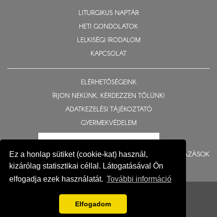
LITURGIKUS NAPTÁR
HETI GONDOLATOK
LELKISÉGI IRODALOM
KAPCSOLAT
ELÉRHETŐSÉGEINK
ÍRJON NEKÜNK, KÉRDEZZEN TŐLÜNK!
ADATKEZELÉSI TÁJÉKOZTATÓ
GYERMEKVÉDELEM
BERUHÁZÁSOK
Ez a honlap sütiket (cookie-kat) használ,
kizárólag statisztikai céllal. Látogatásával Ön
elfogadja ezek használatát.
További információ
© 2015-2026 Nyíregyházi Egyházmegye
Impresszum
Elfogadom