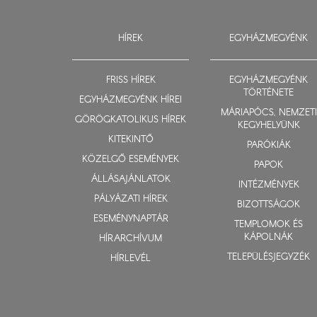
HÍREK
EGYHÁZMEGYÉNK
FRISS HÍREK
EGYHÁZMEGYÉNK
TÖRTÉNETE
EGYHÁZMEGYÉNK HÍREI
MÁRIAPÓCS, NEMZETI
GÖRÖGKATOLIKUS HÍREK
KEGYHELYÜNK
KITEKINTŐ
PARÓKIÁK
KÖZELGŐ ESEMÉNYEK
PAPOK
ÁLLÁSAJÁNLATOK
INTÉZMÉNYEK
PÁLYÁZATI HÍREK
BIZOTTSÁGOK
ESEMÉNYNAPTÁR
TEMPLOMOK ÉS
KÁPOLNÁK
HÍRARCHÍVUM
TELEPÜLÉSJEGYZÉK
HÍRLEVÉL