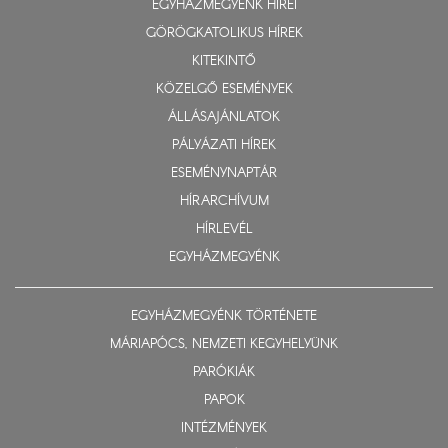
EGYHÁZMEGYÉNK HÍREI
GÖRÖGKATOLIKUS HÍREK
KITEKINTŐ
KÖZELGŐ ESEMÉNYEK
ÁLLÁSAJÁNLATOK
PÁLYÁZATI HÍREK
ESEMÉNYNAPTÁR
HÍRARCHÍVUM
HÍRLEVÉL
EGYHÁZMEGYÉNK
EGYHÁZMEGYÉNK TÖRTÉNETE
MÁRIAPÓCS, NEMZETI KEGYHELYÜNK
PARÓKIÁK
PAPOK
INTÉZMÉNYEK