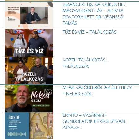
BIZÁNCI RÍTUS, KATOLIKUS HIT,
MAGYAR IDENTITÁS – AZ MTA
DOKTORA LETT DR. VÉGHSEŐ
TAMÁS
TŰZ ÉS VÍZ – TALÁLKOZÁS
KÖZELI TALÁLKOZÁS -
TALÁLKOZÁS
MI AD VALÓDI ERŐT AZ ÉLETHEZ?
- NEKED SZÓL!
ÉRINTŐ – VASÁRNAPI
GONDOLATOK BEREGI ISTVÁN
ATYÁVAL