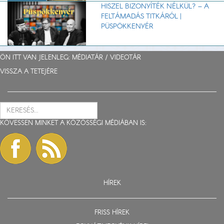
HISZEL BIZONYÍTÉK NÉLKÜL? – A
FELTÁMADÁS TITKÁRÓL |
PÜSPÖKKENYÉR
ÖN ITT VAN JELENLEG: MÉDIATÁR /
VIDEOTÁR
VISSZA A TETEJÉRE
KÖVESSEN MINKET A KÖZÖSSÉGI MÉDIÁBAN IS:
HÍREK
FRISS HÍREK