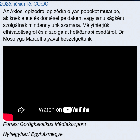
2026. június 16. 00:00
Az Axios! epizódról epizódra olyan papokat mutat be,
akiknek élete és döntései példaként vagy tanulságként
szolgálnak mindannyiunk számára. Mélyinterjúk
elhivatottságról és a szolgálat hétköznapi csodáiról. Dr.
Mosolygó Marcell atyával beszélgettünk.
Forrás: Görögkatolikus Médiaközpont
Nyíregyházi Egyházmegye