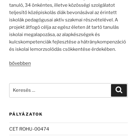
tanuló, 34 önkéntes, illetve közösségi szolgálatot
teljesítő középiskolás diák bevonásával az érintett
iskolák pedagógusai aktív szakmai részvételével. A
projekt átfogó célja az egész életen át tartó tanulás
iskolai megalapozása, az alapkészségek és
kulcskompetenciák fejlesztése a hátránykompenzáció
és iskolai lemorzsolódás csökkentése érdekében.
„Közösségi
bővebben
élmény
alapú
tanulás”
Keresés
Keresé
a
következő
kifejezésre:
PÁLYÁZATOK
CET ROHU-00474