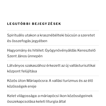
LEGUTÓBBI BEJEGYZÉSEK
Spirituális utakon a krasznébélteki búcsún a szeretet
és összefogás jegyében
Hagyomány és hitélet: Gyógynövényáldás Keresztelő
Szent János ünnepén
Látványos szakaszához érkezett az új vallásturisztikai
központ felújítása
Közös úton Máriapócsra: A vallási turizmus és az élő
közösségek ereje
Kelet világossága: a máriapócsi ikon közösségeinek
összekapcsolása keleti liturgia által