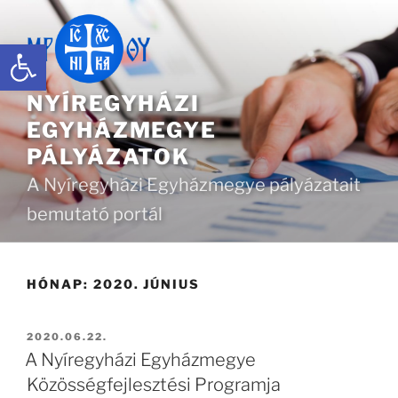
Tartalomhoz
Eszköztár megnyitása
NYÍREGYHÁZI
EGYHÁZMEGYE
PÁLYÁZATOK
A Nyíregyházi Egyházmegye pályázatait
bemutató portál
HÓNAP:
2020. JÚNIUS
BEKÜLDVE:
2020.06.22.
A Nyíregyházi Egyházmegye
Közösségfejlesztési Programja