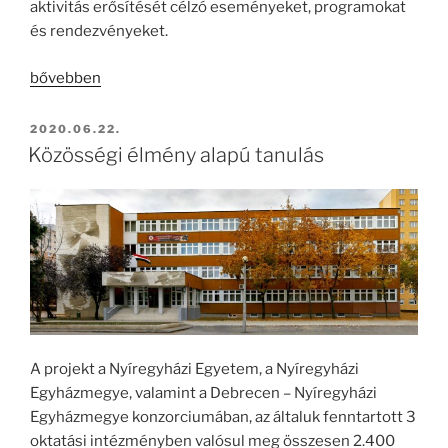
aktivitás erősítését célzó eseményeket, programokat
és rendezvényeket.
„A
bővebben
Nyíregyházi
Egyházmegye
BEKÜLDVE:
2020.06.22.
Közösségfejlesztési
Közösségi élmény alapú tanulás
Programja”
A projekt a Nyíregyházi Egyetem, a Nyíregyházi
Egyházmegye, valamint a Debrecen – Nyíregyházi
Egyházmegye konzorciumában, az általuk fenntartott 3
oktatási intézményben valósul meg összesen 2.400