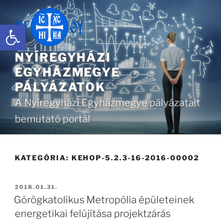
Tartalomhoz
Eszköztár megnyitása
NYÍREGYHÁZI
EGYHÁZMEGYE
PÁLYÁZATOK
A Nyíregyházi Egyházmegye pályázatait
bemutató portál
KATEGÓRIA:
KEHOP-5.2.3-16-2016-00002
BEKÜLDVE:
2018.01.31.
Görögkatolikus Metropólia épületeinek
energetikai felújítása projektzárás