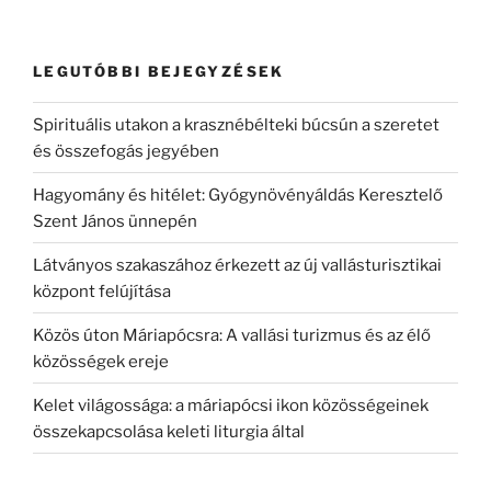
LEGUTÓBBI BEJEGYZÉSEK
Spirituális utakon a krasznébélteki búcsún a szeretet
és összefogás jegyében
Hagyomány és hitélet: Gyógynövényáldás Keresztelő
Szent János ünnepén
Látványos szakaszához érkezett az új vallásturisztikai
központ felújítása
Közös úton Máriapócsra: A vallási turizmus és az élő
közösségek ereje
Kelet világossága: a máriapócsi ikon közösségeinek
összekapcsolása keleti liturgia által