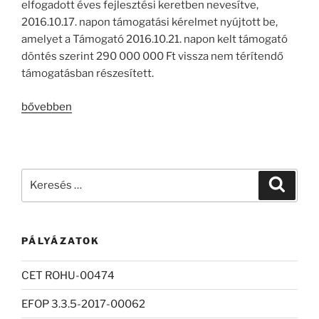
elfogadott éves fejlesztési keretben nevesítve,
2016.10.17. napon támogatási kérelmet nyújtott be,
amelyet a Támogató 2016.10.21. napon kelt támogató
döntés szerint 290 000 000 Ft vissza nem térítendő
támogatásban részesített.
„Görögkatolikus
bővebben
Metropólia
épületeinek
energetikai
felújítása
Keresés
Keresé
projektzárás”
a
következő
kifejezésre:
PÁLYÁZATOK
CET ROHU-00474
EFOP 3.3.5-2017-00062