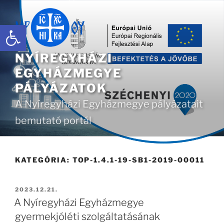
Tartalomhoz
Eszköztár megnyitása
NYÍREGYHÁZI
EGYHÁZMEGYE
PÁLYÁZATOK
A Nyíregyházi Egyházmegye pályázatait
bemutató portál
KATEGÓRIA:
TOP-1.4.1-19-SB1-2019-00011
BEKÜLDVE:
2023.12.21.
A Nyíregyházi Egyházmegye
gyermekjóléti szolgáltatásának