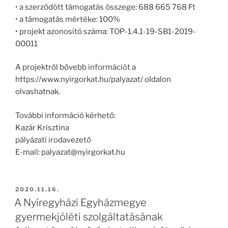
• a szerződött támogatás összege: 688 665 768 Ft
• a támogatás mértéke: 100%
• projekt azonosító száma: TOP-1.4.1-19-SB1-2019-
00011
A projektről bővebb információt a
https://www.nyirgorkat.hu/palyazat/ oldalon
olvashatnak.
További információ kérhető:
Kazár Krisztina
pályázati irodavezető
E-mail: palyazat@nyirgorkat.hu
BEKÜLDVE:
2020.11.16.
A Nyíregyházi Egyházmegye
gyermekjóléti szolgáltatásának