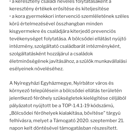
• a keresztény családi nevelés folytatásaként a
keresztény értékek erősítése és kiteljesítése
• a kora gyermekkori intervenció szemléletének széles
körű értelmezésével összhangban minden
kisgyermekre és családjára kiterjedő prevenciós
tevékenységet folytatása. A bölcsődei ellátást nyújtó
intézmény, szolgáltató családbarát intézményként,
szolgáltatásként hozzájárul a családok
életminőségének javításához, a szülők munkavállalási
esélyeinek növeléséhez.
A Nyíregyházi Egyházmegye, Nyírbátor város és
környező településein a bölcsődei ellátás területén
jelentkező férőhely szükségletek kielégítése céljából
pályázatot nyújtott be a TOP-1.4.1-19 kódszámú,
„Bölcsődei férőhelyek kialakítása, bővítése” tárgyú
felhívásra, melyet a Támogató 2020. szeptember 21.
napon kelt döntésével támogatásban részesített.