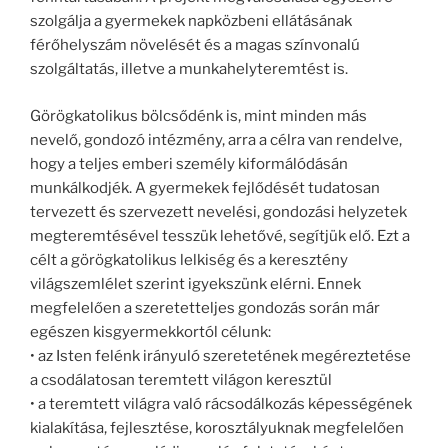
szolgálja a gyermekek napközbeni ellátásának
férőhelyszám növelését és a magas színvonalú
szolgáltatás, illetve a munkahelyteremtést is.
Görögkatolikus bölcsődénk is, mint minden más
nevelő, gondozó intézmény, arra a célra van rendelve,
hogy a teljes emberi személy kiformálódásán
munkálkodjék. A gyermekek fejlődését tudatosan
tervezett és szervezett nevelési, gondozási helyzetek
megteremtésével tesszük lehetővé, segítjük elő. Ezt a
célt a görögkatolikus lelkiség és a keresztény
világszemlélet szerint igyekszünk elérni. Ennek
megfelelően a szeretetteljes gondozás során már
egészen kisgyermekkortól célunk:
• az Isten felénk irányuló szeretetének megéreztetése
a csodálatosan teremtett világon keresztül
• a teremtett világra való rácsodálkozás képességének
kialakítása, fejlesztése, korosztályuknak megfelelően