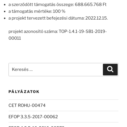
a szerződött támogatás összege: 688.665.768 Ft
a támogatás mértéke: 100 %
a projekt tervezett befejezési dátuma: 2022.12.15.
projekt azonosító száma: TOP-1.4.1-19-SB1-2019-
00011
Keresés
Keresé
a
következő
kifejezésre:
PÁLYÁZATOK
CET ROHU-00474
EFOP 3.3.5-2017-00062