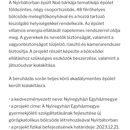
A Nyírbátorban épült Noé bárkája tematikájú épület
földszintes, négy csoportszobás, 48 férőhelyes
bölcsőde melegítőkonyhával és a hozzá tartozó
kiszolgáló helyiségekkel rendelkezik. Az épület
villamos energia ellátását napelemes rendszerrel oldja
meg. A gyerekek és nevelők biztonságát, valamint a
vagyonbiztonságot tűzjelző, riasztó és kamerarendszer
biztosítja. A projekt részét képezte a bölcsődei
ellátáshoz szükséges eszközök beszerzése, valamint a
játszóudvar kialakítása.
A beruházás során teljes körű akadálymentes épület
került kialakításra.
• a kedvezményezett neve: Nyíregyházi Egyházmegye
• a projekt címe: A Nyíregyházi Egyházmegye
gyermekjóléti szolgáltatásának fejlesztése új
görögkatolikus bölcsőde létrehozásával Nyírbátorban
• a projekt fizikai befejezésének határideje: 2023.12.21.