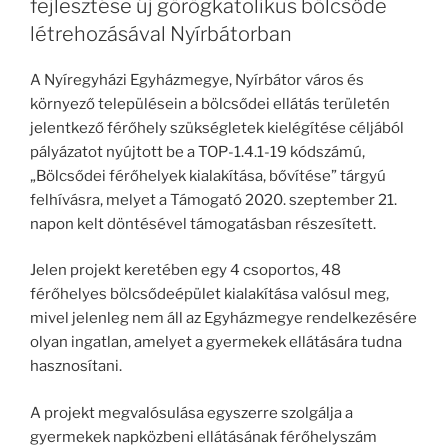
fejlesztése új görögkatolikus bölcsőde
létrehozásával Nyírbátorban
A Nyíregyházi Egyházmegye, Nyírbátor város és
környező településein a bölcsődei ellátás területén
jelentkező férőhely szükségletek kielégítése céljából
pályázatot nyújtott be a TOP-1.4.1-19 kódszámú,
„Bölcsődei férőhelyek kialakítása, bővítése” tárgyú
felhívásra, melyet a Támogató 2020. szeptember 21.
napon kelt döntésével támogatásban részesített.
Jelen projekt keretében egy 4 csoportos, 48
férőhelyes bölcsődeépület kialakítása valósul meg,
mivel jelenleg nem áll az Egyházmegye rendelkezésére
olyan ingatlan, amelyet a gyermekek ellátására tudna
hasznosítani.
A projekt megvalósulása egyszerre szolgálja a
gyermekek napközbeni ellátásának férőhelyszám