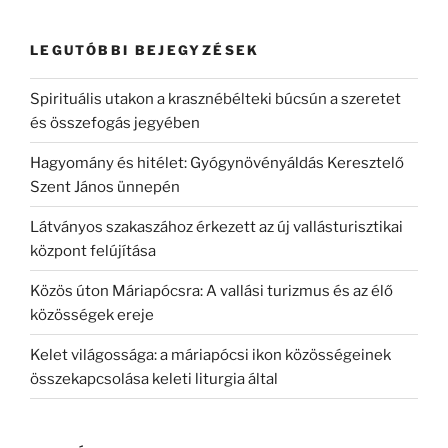
LEGUTÓBBI BEJEGYZÉSEK
Spirituális utakon a krasznébélteki búcsún a szeretet
és összefogás jegyében
Hagyomány és hitélet: Gyógynövényáldás Keresztelő
Szent János ünnepén
Látványos szakaszához érkezett az új vallásturisztikai
központ felújítása
Közös úton Máriapócsra: A vallási turizmus és az élő
közösségek ereje
Kelet világossága: a máriapócsi ikon közösségeinek
összekapcsolása keleti liturgia által