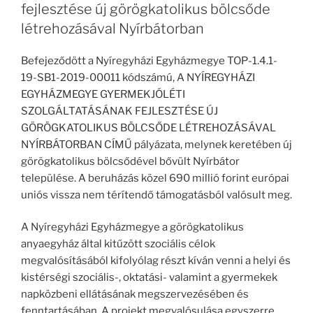
fejlesztése új görögkatolikus bölcsőde
létrehozásával Nyírbátorban
Befejeződött a Nyíregyházi Egyházmegye TOP-1.4.1-
19-SB1-2019-00011 kódszámú, A NYÍREGYHÁZI
EGYHÁZMEGYE GYERMEKJÓLÉTI
SZOLGÁLTATÁSÁNAK FEJLESZTÉSE ÚJ
GÖRÖGKATOLIKUS BÖLCSŐDE LÉTREHOZÁSÁVAL
NYÍRBÁTORBAN CÍMŰ pályázata, melynek keretében új
görögkatolikus bölcsődével bővült Nyírbátor
települése. A beruházás közel 690 millió forint európai
uniós vissza nem térítendő támogatásból valósult meg.
A Nyíregyházi Egyházmegye a görögkatolikus
anyaegyház által kitűzött szociális célok
megvalósításából kifolyólag részt kíván venni a helyi és
kistérségi szociális-, oktatási- valamint a gyermekek
napközbeni ellátásának megszervezésében és
fenntartásában. A projekt megvalósulása egyszerre