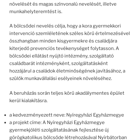
növelését és magas színvonalú nevelését, illetve
munkahelyteremtést is.
A bölcsődei nevelés célja, hogy a kora gyermekkori
intervenció szemléletének széles körű értelmezésével
összhangban minden kisgyermekre és családjára
kiterjedő prevenciós tevékenységet folytasson. A
bölcsődei ellátást nyújtó intézmény, szolgáltató
családbarát intézményként, szolgáltatásként
hozzájárul a családok életminőségének javításához, a
szülők munkavállalási esélyeinek növeléséhez.
A beruházás során teljes körű akadálymentes épület
kerül kialakításra.
a kedvezményezett neve: Nyíregyházi Egyházmegye
a projekt címe: A Nyíregyházi Egyházmegye
gyermekjóléti szolgáltatásának fejlesztése új
görögkatolikus bölcsőde létrehozásával Nyírbátorban