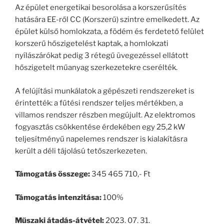
Az épület energetikai besorolása a korszerűsítés
hatására EE-ről CC (Korszerű) szintre emelkedett. Az
épület külső homlokzata, a födém és ferdetető felület
korszerű hőszigetelést kaptak, a homlokzati
nyílászárókat pedig 3 rétegű üvegezéssel ellátott
hőszigetelt műanyag szerkezetekre cserélték.
A felújítási munkálatok a gépészeti rendszereket is
érintették: a fűtési rendszer teljes mértékben, a
villamos rendszer részben megújult. Az elektromos
fogyasztás csökkentése érdekében egy 25,2 kW
teljesítményű napelemes rendszer is kialakításra
került a déli tájolású tetőszerkezeten.
Támogatás összege:
345 465 710,- Ft
Támogatás intenzitása:
100%
Műszaki átadás-átvétel:
2023. 07. 31.