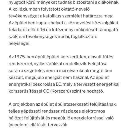
nyugodt körülményeket tudnak biztosítani a diákoknak.
A kollégiumban folytatott oktató-nevelő
tevékenységet a katolikus szemlélet határozza meg.
Az épületben kaptak helyet a köznevelési közszolgálati
feladatot ellátó 16 db Intézmény működését támogató
szakmai tevékenységek irodái, foglalkoztató
helyiségei.
Az 1975-ben épült épület korszerűtlen, elavult fűtési
rendszerrel, nyílászárókkal rendelkezik. Felújítása
során a szigetelés nem a mai elvároknak megfélően
készült, megújuló energiát nem használ. Az épület
energetikai besorolása EE, mely a tervezett energetikai
korszerűsítéssel CC (Korszerű) szintre hozható.
A projektben az épület épületszerkezeti felújításának,
teljes gépészeti rendszer, részleges elektromos
hálózat felújítását és megújuló energiaforrással való
(napelem) ellátását tervezzük.