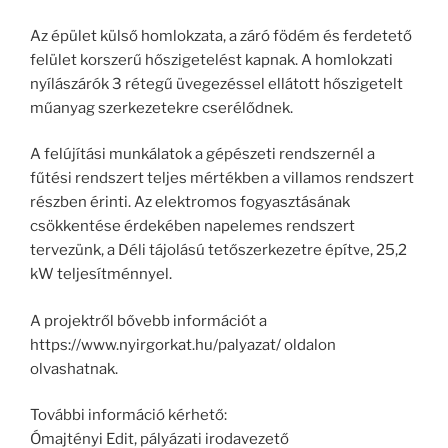
Az épület külső homlokzata, a záró födém és ferdetető
felület korszerű hőszigetelést kapnak. A homlokzati
nyílászárók 3 rétegű üvegezéssel ellátott hőszigetelt
műanyag szerkezetekre cserélődnek.
A felújítási munkálatok a gépészeti rendszernél a
fűtési rendszert teljes mértékben a villamos rendszert
részben érinti. Az elektromos fogyasztásának
csökkentése érdekében napelemes rendszert
tervezünk, a Déli tájolású tetőszerkezetre építve, 25,2
kW teljesítménnyel.
A projektről bővebb információt a
https://www.nyirgorkat.hu/palyazat/ oldalon
olvashatnak.
További információ kérhető:
Ómajtényi Edit, pályázati irodavezető