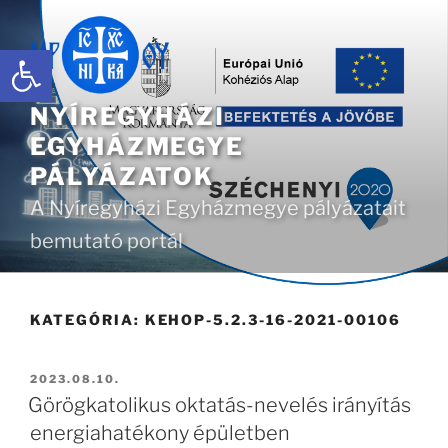
Tartalomhoz
Eszköztár megnyitása
NYÍREGYHÁZI
EGYHÁZMEGYE
PÁLYÁZATOK
A Nyíregyházi Egyházmegye pályázatait
bemutató portál
KATEGÓRIA:
KEHOP-5.2.3-16-2021-00106
BEKÜLDVE:
2023.08.10.
Görögkatolikus oktatás-nevelés irányítás
energiahatékony épületben