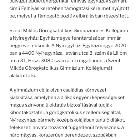
pályázat épületenergetikai felhívás egyházak számára
című Felhívás keretében támogatási kérelmet nyújtott
be, melyet a Támogató pozitív elbírálásban részesített.
Szent Miklós Görögkatolikus Gimnázium és Kollégium
a Nyíregyházi Egyházmegye fenntartásában immár
négy éve működik. A Nyíregyházi Egyházmegye 2020-
ban a 4400 Nyíregyháza, István utca 3. szám és Liliom
utca 31., Hrsz.: 3080 szám alatti ingatlanon, a Szent
Miklós Görögkatolikus Gimnázium Kollégiumát
alakította ki.
A gimnázium célja olyan családias környezet
kialakítása, amelyben a diákok egyéni képességeiket
magas színvonalú oktatás biztosításával tudják
kibontakoztatni, a görögkatolikus szellemiség által.
Nyíregyháza bármely középiskolájában tanuló diákot,
felekezeti hovatartozástól függetlenül felvesznek. A
háromágyas, korszerűen berendezett szobákban