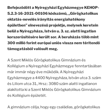
Befejeződött a Nyíregyházi Egyházmegye KEHOP-
5.2.3-16-2021-00106 kódszámú, „Görögkatolikus
oktatás-nevelés irányítás energiahatékony
épületben” elnevezésű projektje, melynek keretein
belül a Nyíregyháza, István u. 3. sz. alatti ingatlan
korszerűsítésére került sor. A beruházás több mint
300 millió forint európai uniós vissza nem térítendő
támogatásból valósult meg.
A Szent Miklós Görögkatolikus Gimnázium és
Kollégium a Nyíregyházi Egyházmegye fenntartásában
már immár négy éve működik. A Nyíregyházi
Egyházmegye a 4400 Nyíregyháza, István utca 3. szám
és Liliom utca 31., Hrsz.: 3080 szám alatti ingatlanon
alakította ki a Szent Miklós Görögkatolikus Gimnázium
és Kollégium épületét.
A gimnázium célja, hogy egy családias, görögkatolikus