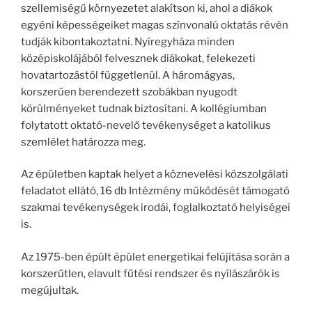
szellemiségű környezetet alakítson ki, ahol a diákok
egyéni képességeiket magas színvonalú oktatás révén
tudják kibontakoztatni. Nyíregyháza minden
középiskolájából felvesznek diákokat, felekezeti
hovatartozástól függetlenül. A háromágyas,
korszerűen berendezett szobákban nyugodt
körülményeket tudnak biztosítani. A kollégiumban
folytatott oktató-nevelő tevékenységet a katolikus
szemlélet határozza meg.
Az épületben kaptak helyet a köznevelési közszolgálati
feladatot ellátó, 16 db Intézmény működését támogató
szakmai tevékenységek irodái, foglalkoztató helyiségei
is.
Az 1975-ben épült épület energetikai felújítása során a
korszerűtlen, elavult fűtési rendszer és nyílászárók is
megújultak.