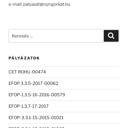
e-mail: palyazat@nyirgorkat.hu
Keresés
Keresé
a
következő
kifejezésre:
PÁLYÁZATOK
CET ROHU-00474
EFOP 3.3.5-2017-00062
EFOP-1.3.5-16-2016-00579
EFOP-1.3.7-17-2017
EFOP-3.3.1-15-2015-01021