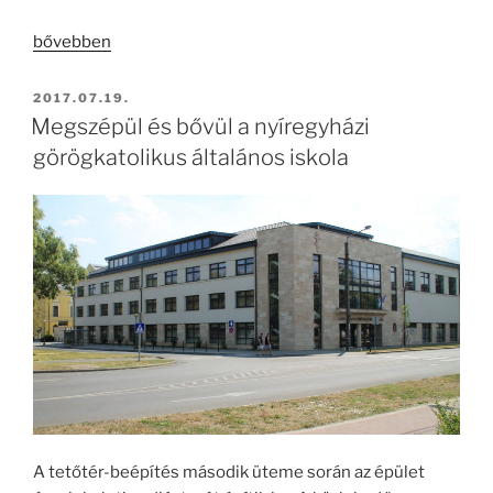
„Megszentelték
bővebben
a
Szent
BEKÜLDVE:
2017.07.19.
Miklós-
Megszépül és bővül a nyíregyházi
iskola
görögkatolikus általános iskola
új
közösségi
terét”
A tetőtér-beépítés második üteme során az épület