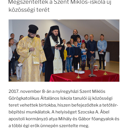
Megszentelték a Szent Miklós-iskola új
építi
közösségi terét
a
házat,
hiába
fáradoznak
annak
építői”
–
szeminárium-
megáldás
Nyíregyházán”
2017. november 8-án a nyíregyházi Szent Miklós
Görögkatolikus Általános Iskola tanulói új közösségi
teret vehettek birtokba, hiszen befejeződtek a tetőtér-
bépítési munkálatok. A helyiséget Szocska A. Ábel
apostoli kormányzó atya Mihály és Gábor főangyalok és
a többi égi erők ünnepén szentelte meg.