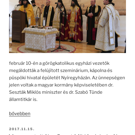
újfehértói
iskola
új
tornatermét”
február 10-én a görögkatolikus egyházi vezetők
megáldották a felújított szeminárium, kápolna és
püspöki hivatal épületét Nyíregyházán. Az ünnepségen
jelen voltak a magyar kormány képviseletében dr.
Seszták Miklós miniszter és dr. Szabó Tünde
államtitkár is.
„„Ha
bővebben
az
Úr
BEKÜLDVE:
2017.11.15.
nem