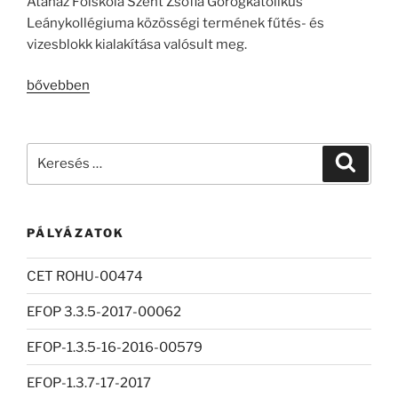
Atanáz Főiskola Szent Zsófia Görögkatolikus
Leánykollégiuma közösségi termének fűtés- és
vizesblokk kialakítása valósult meg.
„Szépülő
bővebben
kollégium”
Keresés
Keresé
a
következő
kifejezésre:
PÁLYÁZATOK
CET ROHU-00474
EFOP 3.3.5-2017-00062
EFOP-1.3.5-16-2016-00579
EFOP-1.3.7-17-2017