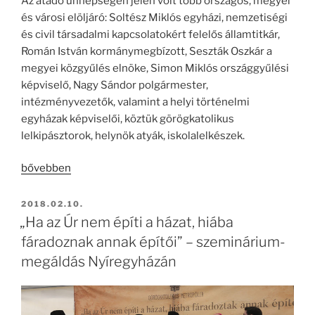
Az átadó ünnepségen jelen volt több országos, megyei
és városi elöljáró: Soltész Miklós egyházi, nemzetiségi
és civil társadalmi kapcsolatokért felelős államtitkár,
Román István kormánymegbízott, Seszták Oszkár a
megyei közgyűlés elnöke, Simon Miklós országgyűlési
képviselő, Nagy Sándor polgármester,
intézményvezetők, valamint a helyi történelmi
egyházak képviselői, köztük görögkatolikus
lelkipásztorok, helynök atyák, iskolalelkészek.
„„Ma
bővebben
üdvösség
köszöntött
BEKÜLDVE:
2018.02.10.
erre
„Ha az Úr nem építi a házat, hiába
a
fáradoznak annak építői” – szeminárium-
házra”
megáldás Nyíregyházán
–
megáldották
az