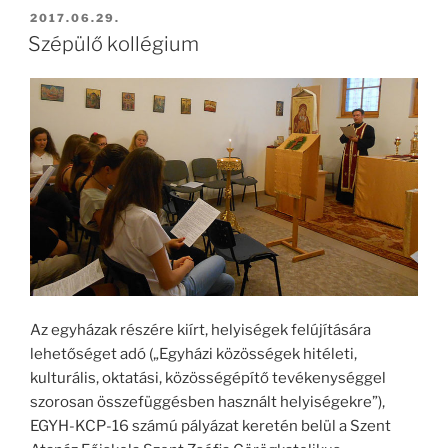
BEKÜLDVE:
2017.06.29.
Szépülő kollégium
Az egyházak részére kiírt, helyiségek felújítására
lehetőséget adó („Egyházi közösségek hitéleti,
kulturális, oktatási, közösségépítő tevékenységgel
szorosan összefüggésben használt helyiségekre”),
EGYH-KCP-16 számú pályázat keretén belül a Szent