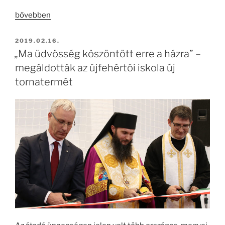
„Az
bővebben
EGYH-
KCP-
BEKÜLDVE:
2019.02.16.
16-
„Ma üdvösség köszöntött erre a házra” –
P-
megáldották az újfehértói iskola új
0116
tornatermét
azonosítószámú
pályázatban
megvalósult
munkálatok”