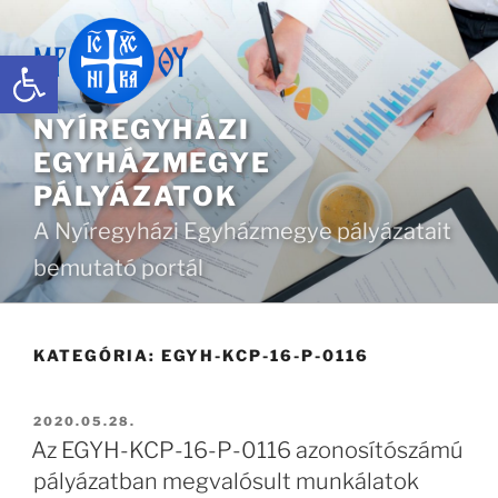
Tartalomhoz
Eszköztár megnyitása
NYÍREGYHÁZI
EGYHÁZMEGYE
PÁLYÁZATOK
A Nyíregyházi Egyházmegye pályázatait
bemutató portál
KATEGÓRIA:
EGYH-KCP-16-P-0116
BEKÜLDVE:
2020.05.28.
Az EGYH-KCP-16-P-0116 azonosítószámú
pályázatban megvalósult munkálatok