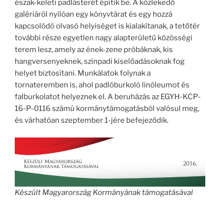
észak-keleti padlásterét építik be. A közlekedő
galériáról nyílóan egy könyvtárat és egy hozzá
kapcsolódó olvasó helyiséget is kialakítanak, a tetőtér
további része egyetlen nagy alapterületű közösségi
terem lesz, amely az ének-zene próbáknak, kis
hangversenyeknek, színpadi kiselőadásoknak fog
helyet biztosítani. Munkálatok folynak a
tornateremben is, ahol padlóburkoló linóleumot és
falburkolatot helyeznek el. A beruházás az EGYH-KCP-
16-P-0116 számú kormánytámogatásból valósul meg,
és várhatóan szeptember 1-jére befejeződik.
Készült Magyarország Kormányának támogatásával