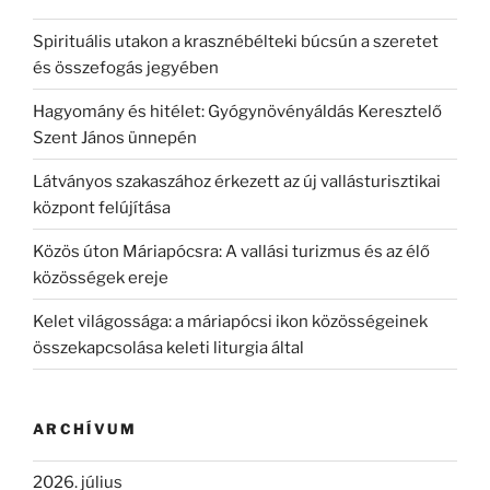
Spirituális utakon a krasznébélteki búcsún a szeretet
és összefogás jegyében
Hagyomány és hitélet: Gyógynövényáldás Keresztelő
Szent János ünnepén
Látványos szakaszához érkezett az új vallásturisztikai
központ felújítása
Közös úton Máriapócsra: A vallási turizmus és az élő
közösségek ereje
Kelet világossága: a máriapócsi ikon közösségeinek
összekapcsolása keleti liturgia által
ARCHÍVUM
2026. július