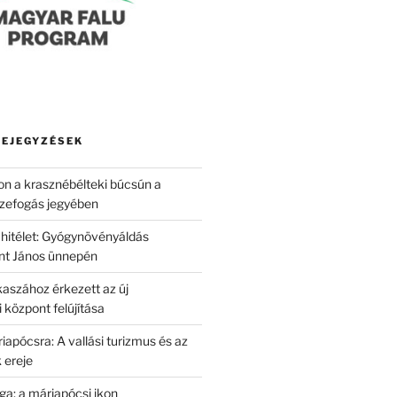
BEJEGYZÉSEK
kon a krasznébélteki búcsún a
szefogás jegyében
hitélet: Gyógynövényáldás
nt János ünnepén
aszához érkezett az új
i központ felújítása
apócsra: A vallási turizmus és az
 ereje
ga: a máriapócsi ikon