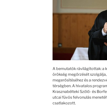
A bemutatók rávilágítottak: a
örökség megőrzését szolgálja, 
megerősítéséhez és a rendezvé
térségben. A hivatalos progra
Krasznabélteki Szőlő- és Borf
utcai fúvós felvonulás menetéh
csatlakozott.