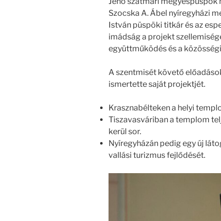
Jenő szatmári megyéspüspök mu
Szocska A. Ábel nyíregyházi 
István püspöki titkár és az espe
imádság a projekt szellemiségé
együttműködés és a közösségi
A szentmisét követő előadás
ismertette saját projektjét.
Krasznabélteken a helyi templo
Tiszavasváriban a templom telj
kerül sor.
Nyíregyházán pedig egy új láto
vallási turizmus fejlődését.