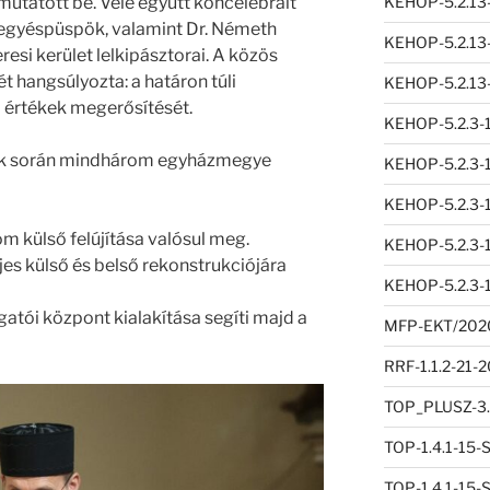
tatott be. Vele együtt koncelebrált
KEHOP-5.2.13
megyéspüspök, valamint Dr. Németh
KEHOP-5.2.13
resi kerület lelkipásztorai. A közös
t hangsúlyozta: a határon túli
KEHOP-5.2.13
 értékek megerősítését.
KEHOP-5.2.3-
ok során mindhárom egyházmegye
KEHOP-5.2.3-
KEHOP-5.2.3-
m külső felújítása valósul meg.
KEHOP-5.2.3-
es külső és belső rekonstrukciójára
KEHOP-5.2.3-
gatói központ kialakítása segíti majd a
MFP-EKT/202
RRF-1.1.2-21
TOP_PLUSZ-3.
TOP-1.4.1-15
TOP-1.4.1-15