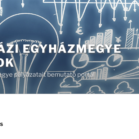
ÁZI EGYHÁZMEGYE
OK
gye pályázatait bemutató portál
US