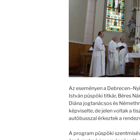
Az eseményen a Debrecen–Nyí
István püspöki titkár, Béres N
Diána jogtanácsos és Némethné
képviselte, de jelen voltak a ti
autóbusszal érkeztek a rendez
A program püspöki szentmisév