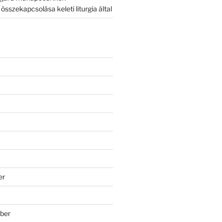
sszekapcsolása keleti liturgia által
er
ber