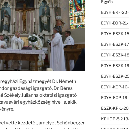
Egyéb
EGYH-EKF-20
EGYH-EOR-21
EGYH-ESZK-1
EGYH-ESZK-1
EGYH-ESZK-1
EGYH-ESZK-1
EGYH-ESZK-2
regyházi Egyházmegyét Dr. Németh
EGYH-KCP-16-
ándor gazdasági igazgató, Dr. Béres
 Székely Julianna oktatási igazgató
EGYH-KCP-19
szavasvári egyházközség hívei is, akik
ESZK-KP-1-20
vényre.
KEHOP-5.2.13
el vette kezdetét, amelyet Schönberger