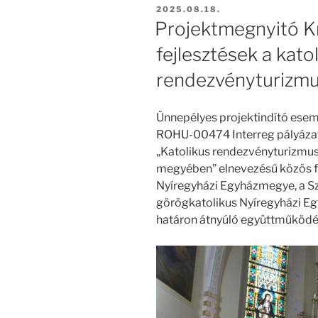
BEKÜLDVE:
2025.08.18.
Projektmegnyitó K
fejlesztések a kato
rendezvényturizmu
Ünnepélyes projektindító esem
ROHU-00474 Interreg pályázat
„Katolikus rendezvényturizmu
megyében” elnevezésű közös f
Nyíregyházi Egyházmegye, a S
görögkatolikus Nyíregyházi E
határon átnyúló együttműködé