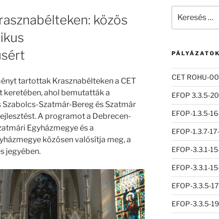
Keresés
rasznabélteken: közös
a
következő
likus
kifejezésre:
sért
PÁLYÁZATO
CET ROHU-00
ényt tartottak Krasznabélteken a CET
 keretében, ahol bemutatták a
EFOP 3.3.5-2
s Szabolcs-Szatmár-Bereg és Szatmár
EFOP-1.3.5-1
ejlesztést. A programot a Debrecen-
zatmári Egyházmegye és a
EFOP-1.3.7-17
gyházmegye közösen valósítja meg, a
EFOP-3.3.1-1
s jegyében.
EFOP-3.3.1-1
EFOP-3.3.5-1
EFOP-3.3.5-1