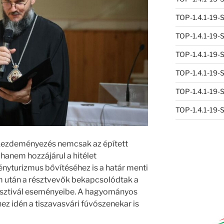
TOP-1.4.1-19
TOP-1.4.1-19
TOP-1.4.1-19
TOP-1.4.1-19
TOP-1.4.1-19
TOP-1.4.1-19
 kezdeményezés nemcsak az épített
hanem hozzájárul a hitélet
nyturizmus bővítéséhez is a határ menti
m után a résztvevők bekapcsolódtak a
esztivál eseményeibe. A hagyományos
ez idén a tiszavasvári fúvószenekar is