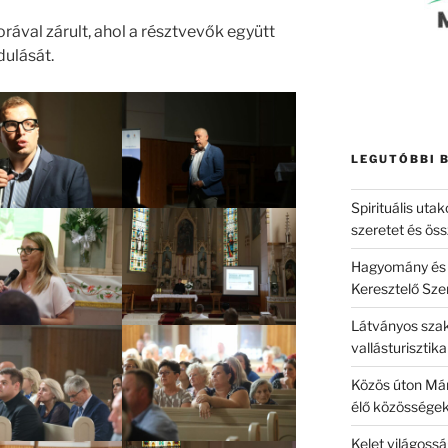
ával zárult, ahol a résztvevők együtt
dulását.
LEGUTÓBBI 
Spirituális uta
szeretet és ös
Hagyomány és 
Keresztelő Sze
Látványos szak
vallásturisztika
Közös úton Mári
élő közösségek
Kelet világossá