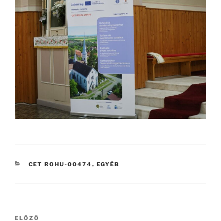
KATEGÓRIÁK
CET ROHU-00474
,
EGYÉB
Bejegyzés
Korábbi
ELŐZŐ