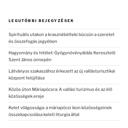
LEGUTÓBBI BEJEGYZÉSEK
Spirituális utakon a krasznébélteki búcsún a szeretet
és összefogás jegyében
Hagyomány és hitélet: Gyógynövényáldás Keresztelő
Szent János ünnepén
Látványos szakaszához érkezett az új vallásturisztikai
központ felújítása
Közös úton Máriapócsra: A vallási turizmus és az élő
közösségek ereje
Kelet világossága: a máriapócsi ikon közösségeinek
összekapcsolása keleti liturgia által