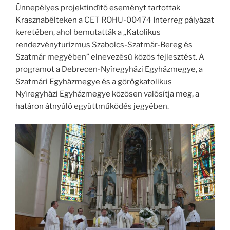
Ünnepélyes projektindító eseményt tartottak
Krasznabélteken a CET ROHU-00474 Interreg pályázat
keretében, ahol bemutatták a „Katolikus
rendezvényturizmus Szabolcs-Szatmár-Bereg és
Szatmár megyében” elnevezésű közös fejlesztést. A
programot a Debrecen-Nyíregyházi Egyházmegye, a
Szatmári Egyházmegye és a görögkatolikus
Nyíregyházi Egyházmegye közösen valósítja meg, a
határon átnyúló együttműködés jegyében.