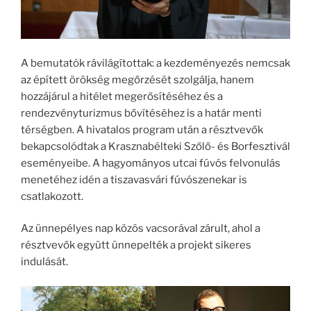
A bemutatók rávilágítottak: a kezdeményezés nemcsak
az épített örökség megőrzését szolgálja, hanem
hozzájárul a hitélet megerősítéséhez és a
rendezvényturizmus bővítéséhez is a határ menti
térségben. A hivatalos program után a résztvevők
bekapcsolódtak a Krasznabélteki Szőlő- és Borfesztivál
eseményeibe. A hagyományos utcai fúvós felvonulás
menetéhez idén a tiszavasvári fúvószenekar is
csatlakozott.
Az ünnepélyes nap közös vacsorával zárult, ahol a
résztvevők együtt ünnepelték a projekt sikeres
indulását.