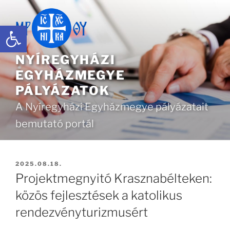
Tartalomhoz
Eszköztár megnyitása
NYÍREGYHÁZI
EGYHÁZMEGYE
PÁLYÁZATOK
A Nyíregyházi Egyházmegye pályázatait
bemutató portál
BEKÜLDVE:
2025.08.18.
Projektmegnyitó Krasznabélteken:
közös fejlesztések a katolikus
rendezvényturizmusért