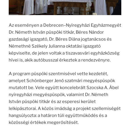
Az eseményen a Debrecen–Nyíregyházi Egyházmegyét
Dr. Németh István püspöki titkár, Béres Nándor
gazdasági igazgató, Dr. Béres Diána jogtanácsos és
Némethné Székely Julianna oktatási igazgató
képviselte, de jelen voltak a tiszavasvári egyházközség
hívei is, akik autóbusszal érkeztek a rendezvényre.
A program püspöki szentmisével vette kezdetét,
amelyet Schönberger Jenő szatmári megyéspüspök
mutatott be. Vele együtt koncelebrált Szocska A. Ábel
nyíregyházi megyéspüspök, valamint Dr. Németh
István püspöki titkár és az esperesi kerület
lelkipásztorai. A közös imádság a projekt szellemiségét
hangsúlyozta: a határon túli együttműködés és a
közösségi értékek megerősítését.