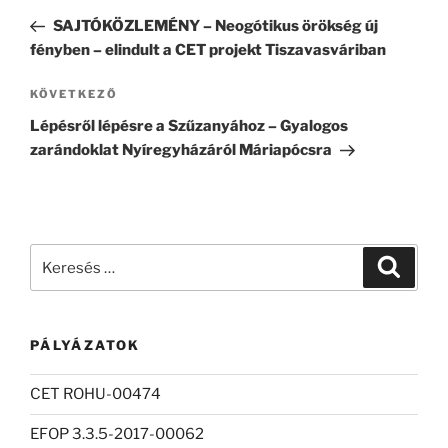
navigáció
bejegyzés
SAJTÓKÖZLEMÉNY – Neogótikus örökség új
fényben – elindult a CET projekt Tiszavasváriban
Következő
KÖVETKEZŐ
bejegyzés
Lépésről lépésre a Szűzanyához – Gyalogos
zarándoklat Nyíregyházáról Máriapócsra
Keresés
Keresé
a
következő
kifejezésre:
PÁLYÁZATOK
CET ROHU-00474
EFOP 3.3.5-2017-00062