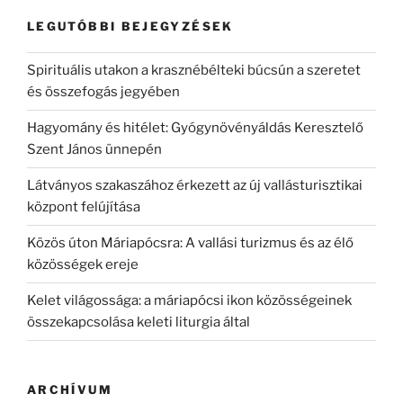
LEGUTÓBBI BEJEGYZÉSEK
Spirituális utakon a krasznébélteki búcsún a szeretet
és összefogás jegyében
Hagyomány és hitélet: Gyógynövényáldás Keresztelő
Szent János ünnepén
Látványos szakaszához érkezett az új vallásturisztikai
központ felújítása
Közös úton Máriapócsra: A vallási turizmus és az élő
közösségek ereje
Kelet világossága: a máriapócsi ikon közösségeinek
összekapcsolása keleti liturgia által
ARCHÍVUM