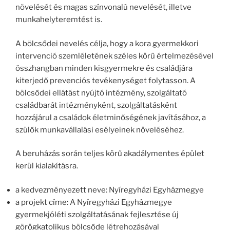
növelését és magas színvonalú nevelését, illetve
munkahelyteremtést is.
A bölcsődei nevelés célja, hogy a kora gyermekkori
intervenció szemléletének széles körű értelmezésével
összhangban minden kisgyermekre és családjára
kiterjedő prevenciós tevékenységet folytasson. A
bölcsődei ellátást nyújtó intézmény, szolgáltató
családbarát intézményként, szolgáltatásként
hozzájárul a családok életminőségének javításához, a
szülők munkavállalási esélyeinek növeléséhez.
A beruházás során teljes körű akadálymentes épület
kerül kialakításra.
a kedvezményezett neve: Nyíregyházi Egyházmegye
a projekt címe: A Nyíregyházi Egyházmegye
gyermekjóléti szolgáltatásának fejlesztése új
görögkatolikus bölcsőde létrehozásával