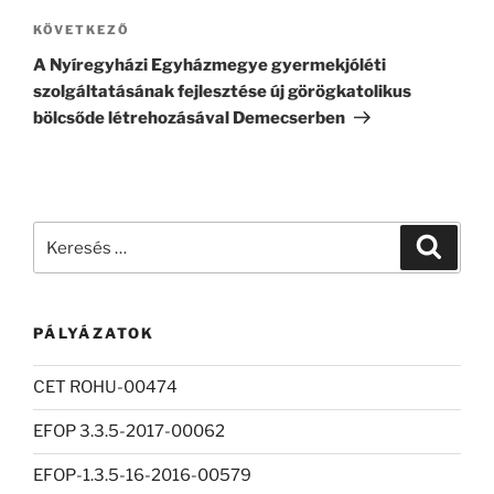
Következő
KÖVETKEZŐ
bejegyzés
A Nyíregyházi Egyházmegye gyermekjóléti
szolgáltatásának fejlesztése új görögkatolikus
bölcsőde létrehozásával Demecserben
Keresés
Keresé
a
következő
kifejezésre:
PÁLYÁZATOK
CET ROHU-00474
EFOP 3.3.5-2017-00062
EFOP-1.3.5-16-2016-00579