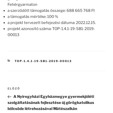
Fehérgyarmaton
a szerződött támogatás összege: 688 665 768 Ft
a támogatás mértéke: 100 %
a projekt tervezett befejezési dátuma: 2022.12.15.
projekt azonosító száma: TOP-1.4.1-19-SB1-2019-
00013
KATEGÓRIÁK
TOP-1.4.1-19-SB1-2019-00013
Bejegyzés
Korábbi
ELŐZŐ
navigáció
bejegyzés
A Nyíregyházi Egyházmegye gyermekjóléti
szolgáltatásának fejlesztése új görögkatolikus
bölcsőde létrehozásával Mátészalkán