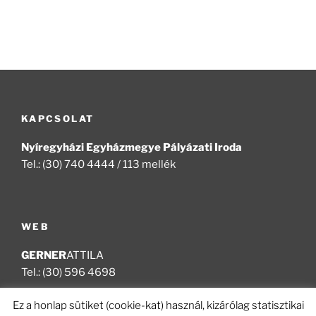
KAPCSOLAT
Nyíregyházi Egyházmegye Pályázati Iroda
Tel.: (30) 740 4444 / 113 mellék
WEB
GERNER
ATTILA
Tel.: (30) 596 4698
Ez a honlap sütiket (cookie-kat) használ, kizárólag statisztikai